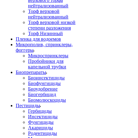
верхового торфа
нейтрализованный
Торф верховой
нейтрализованный
Торф верховой низкой
степени разложения
Торф Низинный
Пленка для водоемов
Микрополив, спринклеры,
фоггеры
Микроспринклеры
Пробойники для
капельной трубки
Биопрепараты
Биоинсектициды
Биофунгициды
Биоудобрение
Биогербицид
Биомолюскоциды
Пестициды
Гербициды
Инсектициды
Фунгициды
Акарициды
Родентициды