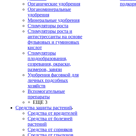
Органические удобрения
подкор
Органоминеральные
удобрения
Минеральные удобрения
Стимуляторы роста
Стимуляторы роста и
антистрессанты на основе
фульвовых и гуминовых
кислот
Стимуляторы
плодообразования,
созревания, окраски,
размеров, завязи
Удобрения фасовкой для
личных подсобных
хозяйств
Вспомогательные
препараты
+ ЕЩЕ 3
Средства защиты растений
Средства от вредителей
Средства от болезней
растений
Средства от сорняков
Средства от грызунов