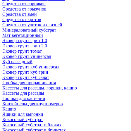
Средства от сорняков
Средства от грызунов
Средства от змей
Средства от кротов
Средства от улиток и слизней
Минераловатный субстрат
Мат вегетационный
Эковер грунт грин 1.0
Эковер грунт грин 2.0
Эковер грунт томат
Эковер грунт универсал
Куб рассадный
Эковер грунт куб универсал
Эковер грунт куб грин
Эковер грунт куб салат
Пробка для проращивания
Кассеты для рассады, горшки, кашпо
Кассеты для рассады
Горшки для растений
Контейнеры для крупномеров
Кашпо
Ящики для выгонки
Кокосовый субстрат
Кокосовый субстрат в блоках
Кокосовый субстрат в брикетах