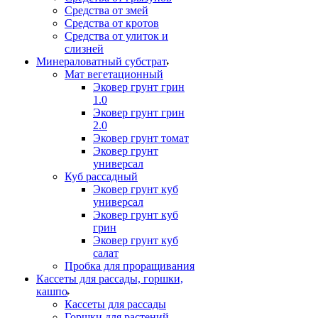
Средства от змей
Средства от кротов
Средства от улиток и
слизней
Минераловатный субстрат
Мат вегетационный
Эковер грунт грин
1.0
Эковер грунт грин
2.0
Эковер грунт томат
Эковер грунт
универсал
Куб рассадный
Эковер грунт куб
универсал
Эковер грунт куб
грин
Эковер грунт куб
салат
Пробка для проращивания
Кассеты для рассады, горшки,
кашпо
Кассеты для рассады
Горшки для растений