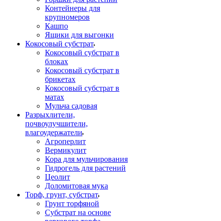
Контейнеры для
крупномеров
Кашпо
Ящики для выгонки
Кокосовый субстрат
Кокосовый субстрат в
блоках
Кокосовый субстрат в
брикетах
Кокосовый субстрат в
матах
Мульча садовая
Разрыхлители,
почвоулучшители,
влагоудержатели
Агроперлит
Вермикулит
Кора для мульчирования
Гидрогель для растений
Цеолит
Доломитовая мука
Торф, грунт, субстрат
Грунт торфяной
Субстрат на основе