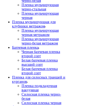
черно-белая
Пленка мульчирующая
черно-стальная
Пленка мульчирующая
черная
Пленка мульчирующая для
клубники метражом
Пленка мульчирующая
черная метражом
Пленка мульчирующая
черно-белая метражом
Бахчевая пленка
Черная бахчевая пленка
второй сорт
Белая бахчевая пленка
высший сорт
Белая бахчевая пленка
второй сорт
Пленка для силосных траншей и
курганов
Пленка подкладочная
вакуумная
Силосная пленка черно-
белая
Силосная пленка черная