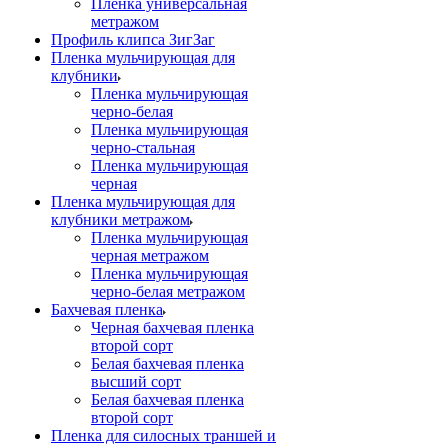
Пленка универсальная
метражом
Профиль клипса ЗигЗаг
Пленка мульчирующая для
клубники
Пленка мульчирующая
черно-белая
Пленка мульчирующая
черно-стальная
Пленка мульчирующая
черная
Пленка мульчирующая для
клубники метражом
Пленка мульчирующая
черная метражом
Пленка мульчирующая
черно-белая метражом
Бахчевая пленка
Черная бахчевая пленка
второй сорт
Белая бахчевая пленка
высший сорт
Белая бахчевая пленка
второй сорт
Пленка для силосных траншей и