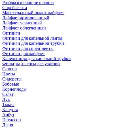
Разбрызгивающие шланги
Спрей-лента
Магистральный шланг лайфлет
Лайфлет армированный
Лайфлет усиленный
Лайфлет облегченный
Фитинги
Фитинги для капельной ленты
Фитинги для капельной трубки
Фитинги для спрей-ленты
Фитинги для лайфлет
Капельницы для капельной трубки
Фильтры, насосы, регуляторы
Семена
Цветы
Сидераты
Бобовые
Корнеплоды
Салат
Лук
Тыква
Капуста
Арбуз
Патиссон
Дыня