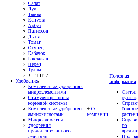
Салат
Лук
Тыква
Капуста
Арбуз
Патиссон
Дыня
Томат
Огурец
Кабачок
Баклажан
Перец
Травы
+ ЕЩЕ 7
Полезная
Удобрения
информация
Комплексные удобрения с
микроэлементами
Статьи
Стимуляторы роста
руково
корневой системы
Справо
Комплексные удобрения с
О
болезн
аминокислотами
компании
растен
Микроэлементы
Справо
Удобрения
по
пролонгированного
вредит
действия
Прогр