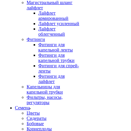
Магистральный шланг
лайфлет
Лайфлет
армированный
Лайфлет усиленный
Лайфлет
облегченный
Фитинги
Фитинги для
капельной ленты
Фитинги для
капельной трубки
Фитинги для спрей-
ленты
Фитинги для
лайфлет
Капельницы для
капельной трубки
Фильтры, насосы,
регуляторы
Семена
Цветы
Сидераты
Бобовые
Корнеплоды