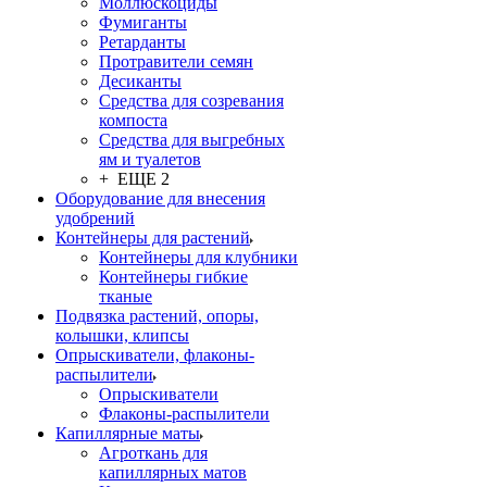
Моллюскоциды
Фумиганты
Ретарданты
Протравители семян
Десиканты
Средства для созревания
компоста
Средства для выгребных
ям и туалетов
+ ЕЩЕ 2
Оборудование для внесения
удобрений
Контейнеры для растений
Контейнеры для клубники
Контейнеры гибкие
тканые
Подвязка растений, опоры,
колышки, клипсы
Опрыскиватели, флаконы-
распылители
Опрыскиватели
Флаконы-распылители
Капиллярные маты
Агроткань для
капиллярных матов