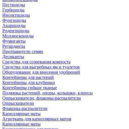
Пестициды
Гербициды
Инсектициды
Фунгициды
Акарициды
Родентициды
Моллюскоциды
Фумиганты
Ретарданты
Протравители семян
Десиканты
Средства для созревания компоста
Средства для выгребных ям и туалетов
Оборудование для внесения удобрений
Контейнеры для растений
Контейнеры для клубники
Контейнеры гибкие тканые
Подвязка растений, опоры, колышки, клипсы
Опрыскиватели, флаконы-распылители
Опрыскиватели
Флаконы-распылители
Капиллярные маты
Агроткань для капиллярных матов
Капиллярные маты