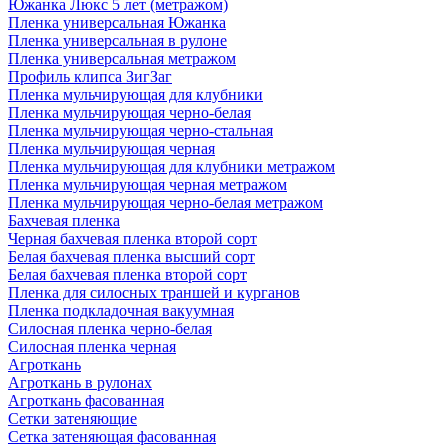
Южанка Люкс 5 лет (метражом)
Пленка универсальная Южанка
Пленка универсальная в рулоне
Пленка универсальная метражом
Профиль клипса ЗигЗаг
Пленка мульчирующая для клубники
Пленка мульчирующая черно-белая
Пленка мульчирующая черно-стальная
Пленка мульчирующая черная
Пленка мульчирующая для клубники метражом
Пленка мульчирующая черная метражом
Пленка мульчирующая черно-белая метражом
Бахчевая пленка
Черная бахчевая пленка второй сорт
Белая бахчевая пленка высший сорт
Белая бахчевая пленка второй сорт
Пленка для силосных траншей и курганов
Пленка подкладочная вакуумная
Силосная пленка черно-белая
Силосная пленка черная
Агроткань
Агроткань в рулонах
Агроткань фасованная
Сетки затеняющие
Сетка затеняющая фасованная