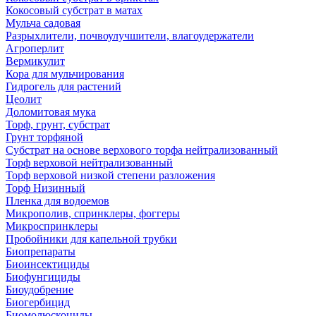
Кокосовый субстрат в матах
Мульча садовая
Разрыхлители, почвоулучшители, влагоудержатели
Агроперлит
Вермикулит
Кора для мульчирования
Гидрогель для растений
Цеолит
Доломитовая мука
Торф, грунт, субстрат
Грунт торфяной
Субстрат на основе верхового торфа нейтрализованный
Торф верховой нейтрализованный
Торф верховой низкой степени разложения
Торф Низинный
Пленка для водоемов
Микрополив, спринклеры, фоггеры
Микроспринклеры
Пробойники для капельной трубки
Биопрепараты
Биоинсектициды
Биофунгициды
Биоудобрение
Биогербицид
Биомолюскоциды