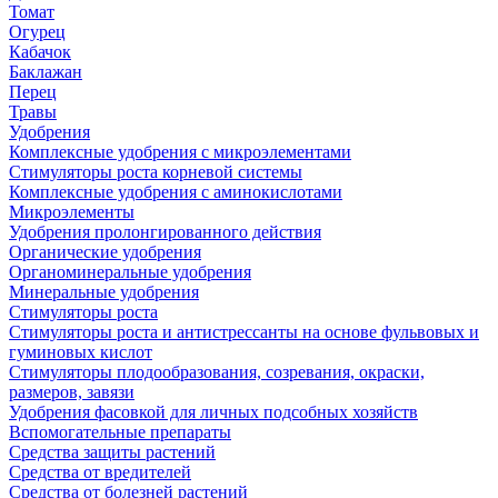
Томат
Огурец
Кабачок
Баклажан
Перец
Травы
Удобрения
Комплексные удобрения с микроэлементами
Стимуляторы роста корневой системы
Комплексные удобрения с аминокислотами
Микроэлементы
Удобрения пролонгированного действия
Органические удобрения
Органоминеральные удобрения
Минеральные удобрения
Стимуляторы роста
Стимуляторы роста и антистрессанты на основе фульвовых и
гуминовых кислот
Стимуляторы плодообразования, созревания, окраски,
размеров, завязи
Удобрения фасовкой для личных подсобных хозяйств
Вспомогательные препараты
Средства защиты растений
Средства от вредителей
Средства от болезней растений