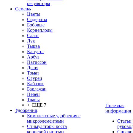
регуляторы
Семена
Цветы
Сидераты
Бобовые
Корнеплоды
Салат
Лук
Тыква
Капуста
Арбуз
Патиссон
Дыня
Томат
Огурец
Кабачок
Баклажан
Перец
Травы
+ ЕЩЕ 7
Полезная
Удобрения
информация
Комплексные удобрения с
микроэлементами
Статьи
Стимуляторы роста
руково
корневой системы
Справо