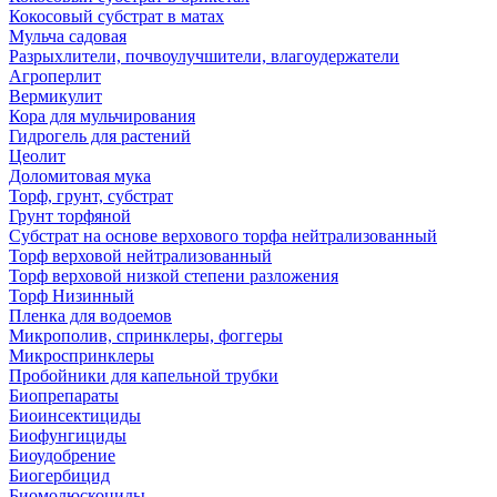
Кокосовый субстрат в матах
Мульча садовая
Разрыхлители, почвоулучшители, влагоудержатели
Агроперлит
Вермикулит
Кора для мульчирования
Гидрогель для растений
Цеолит
Доломитовая мука
Торф, грунт, субстрат
Грунт торфяной
Субстрат на основе верхового торфа нейтрализованный
Торф верховой нейтрализованный
Торф верховой низкой степени разложения
Торф Низинный
Пленка для водоемов
Микрополив, спринклеры, фоггеры
Микроспринклеры
Пробойники для капельной трубки
Биопрепараты
Биоинсектициды
Биофунгициды
Биоудобрение
Биогербицид
Биомолюскоциды