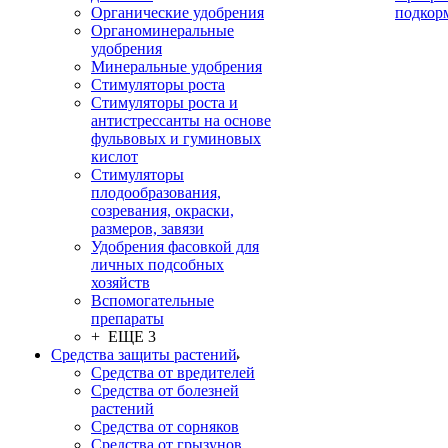
Органические удобрения
подкор
Органоминеральные
удобрения
Минеральные удобрения
Стимуляторы роста
Стимуляторы роста и
антистрессанты на основе
фульвовых и гуминовых
кислот
Стимуляторы
плодообразования,
созревания, окраски,
размеров, завязи
Удобрения фасовкой для
личных подсобных
хозяйств
Вспомогательные
препараты
+ ЕЩЕ 3
Средства защиты растений
Средства от вредителей
Средства от болезней
растений
Средства от сорняков
Средства от грызунов