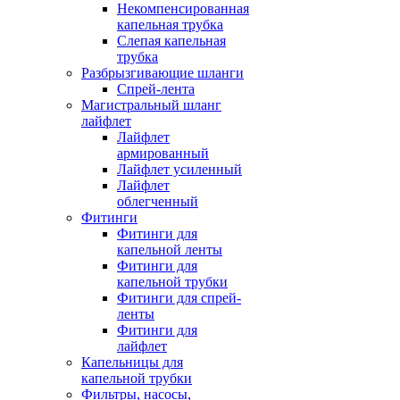
Некомпенсированная
капельная трубка
Слепая капельная
трубка
Разбрызгивающие шланги
Спрей-лента
Магистральный шланг
лайфлет
Лайфлет
армированный
Лайфлет усиленный
Лайфлет
облегченный
Фитинги
Фитинги для
капельной ленты
Фитинги для
капельной трубки
Фитинги для спрей-
ленты
Фитинги для
лайфлет
Капельницы для
капельной трубки
Фильтры, насосы,