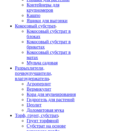
Контейнеры для
крупномеров
Кашпо
Ящики для выгонки
Кокосовый субстрат
Кокосовый субстрат в
блоках
Кокосовый субстрат в
брикетах
Кокосовый субстрат в
матах
Мульча садовая
Разрыхлители,
почвоулучшители,
влагоудержатели
Агроперлит
Вермикулит
Кора для мульчирования
Гидрогель для растений
Цеолит
Доломитовая мука
Торф, грунт, субстрат
Грунт торфяной
Субстрат на основе