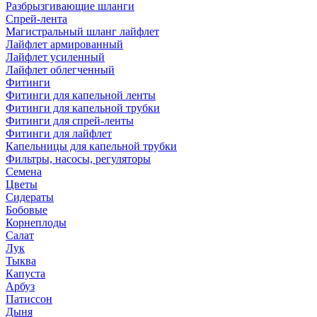
Разбрызгивающие шланги
Спрей-лента
Магистральный шланг лайфлет
Лайфлет армированный
Лайфлет усиленный
Лайфлет облегченный
Фитинги
Фитинги для капельной ленты
Фитинги для капельной трубки
Фитинги для спрей-ленты
Фитинги для лайфлет
Капельницы для капельной трубки
Фильтры, насосы, регуляторы
Семена
Цветы
Сидераты
Бобовые
Корнеплоды
Салат
Лук
Тыква
Капуста
Арбуз
Патиссон
Дыня