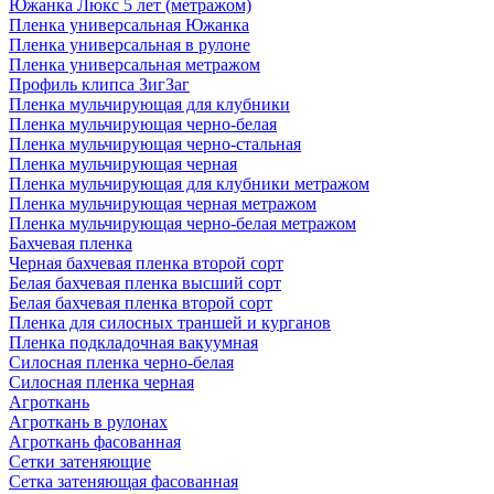
Южанка Люкс 5 лет (метражом)
Пленка универсальная Южанка
Пленка универсальная в рулоне
Пленка универсальная метражом
Профиль клипса ЗигЗаг
Пленка мульчирующая для клубники
Пленка мульчирующая черно-белая
Пленка мульчирующая черно-стальная
Пленка мульчирующая черная
Пленка мульчирующая для клубники метражом
Пленка мульчирующая черная метражом
Пленка мульчирующая черно-белая метражом
Бахчевая пленка
Черная бахчевая пленка второй сорт
Белая бахчевая пленка высший сорт
Белая бахчевая пленка второй сорт
Пленка для силосных траншей и курганов
Пленка подкладочная вакуумная
Силосная пленка черно-белая
Силосная пленка черная
Агроткань
Агроткань в рулонах
Агроткань фасованная
Сетки затеняющие
Сетка затеняющая фасованная