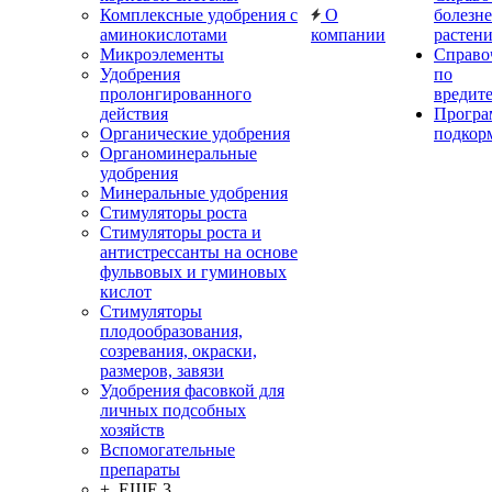
Комплексные удобрения с
О
болезн
аминокислотами
компании
растен
Микроэлементы
Справо
Удобрения
по
пролонгированного
вредит
действия
Прогр
Органические удобрения
подкор
Органоминеральные
удобрения
Минеральные удобрения
Стимуляторы роста
Стимуляторы роста и
антистрессанты на основе
фульвовых и гуминовых
кислот
Стимуляторы
плодообразования,
созревания, окраски,
размеров, завязи
Удобрения фасовкой для
личных подсобных
хозяйств
Вспомогательные
препараты
+ ЕЩЕ 3