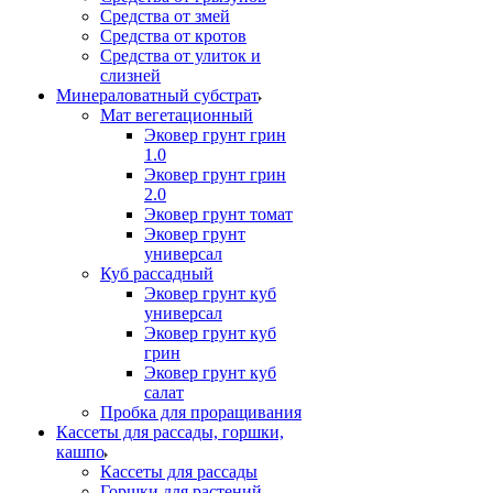
Средства от змей
Средства от кротов
Средства от улиток и
слизней
Минераловатный субстрат
Мат вегетационный
Эковер грунт грин
1.0
Эковер грунт грин
2.0
Эковер грунт томат
Эковер грунт
универсал
Куб рассадный
Эковер грунт куб
универсал
Эковер грунт куб
грин
Эковер грунт куб
салат
Пробка для проращивания
Кассеты для рассады, горшки,
кашпо
Кассеты для рассады
Горшки для растений