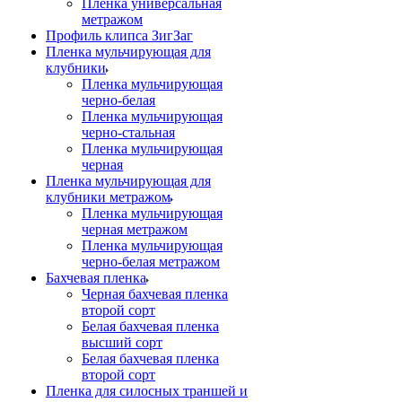
Пленка универсальная
метражом
Профиль клипса ЗигЗаг
Пленка мульчирующая для
клубники
Пленка мульчирующая
черно-белая
Пленка мульчирующая
черно-стальная
Пленка мульчирующая
черная
Пленка мульчирующая для
клубники метражом
Пленка мульчирующая
черная метражом
Пленка мульчирующая
черно-белая метражом
Бахчевая пленка
Черная бахчевая пленка
второй сорт
Белая бахчевая пленка
высший сорт
Белая бахчевая пленка
второй сорт
Пленка для силосных траншей и