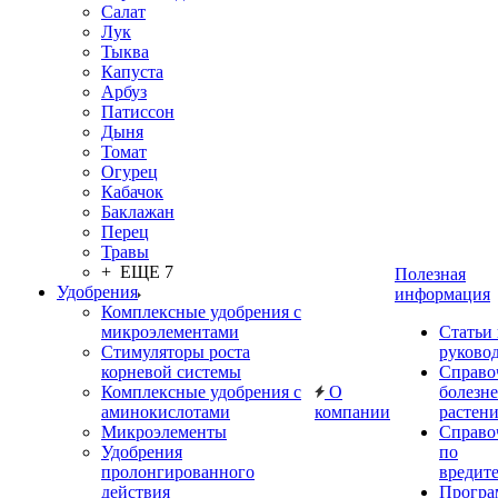
Салат
Лук
Тыква
Капуста
Арбуз
Патиссон
Дыня
Томат
Огурец
Кабачок
Баклажан
Перец
Травы
+ ЕЩЕ 7
Полезная
Удобрения
информация
Комплексные удобрения с
микроэлементами
Статьи
Стимуляторы роста
руково
корневой системы
Справо
Комплексные удобрения с
О
болезн
аминокислотами
компании
растен
Микроэлементы
Справо
Удобрения
по
пролонгированного
вредит
действия
Прогр