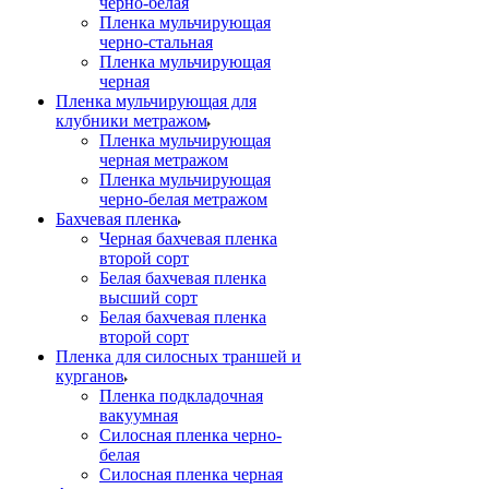
черно-белая
Пленка мульчирующая
черно-стальная
Пленка мульчирующая
черная
Пленка мульчирующая для
клубники метражом
Пленка мульчирующая
черная метражом
Пленка мульчирующая
черно-белая метражом
Бахчевая пленка
Черная бахчевая пленка
второй сорт
Белая бахчевая пленка
высший сорт
Белая бахчевая пленка
второй сорт
Пленка для силосных траншей и
курганов
Пленка подкладочная
вакуумная
Силосная пленка черно-
белая
Силосная пленка черная