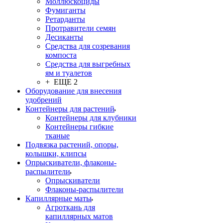
Моллюскоциды
Фумиганты
Ретарданты
Протравители семян
Десиканты
Средства для созревания
компоста
Средства для выгребных
ям и туалетов
+ ЕЩЕ 2
Оборудование для внесения
удобрений
Контейнеры для растений
Контейнеры для клубники
Контейнеры гибкие
тканые
Подвязка растений, опоры,
колышки, клипсы
Опрыскиватели, флаконы-
распылители
Опрыскиватели
Флаконы-распылители
Капиллярные маты
Агроткань для
капиллярных матов