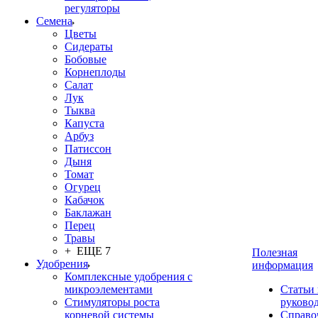
регуляторы
Семена
Цветы
Сидераты
Бобовые
Корнеплоды
Салат
Лук
Тыква
Капуста
Арбуз
Патиссон
Дыня
Томат
Огурец
Кабачок
Баклажан
Перец
Травы
+ ЕЩЕ 7
Полезная
Удобрения
информация
Комплексные удобрения с
микроэлементами
Статьи
Стимуляторы роста
руково
корневой системы
Справо