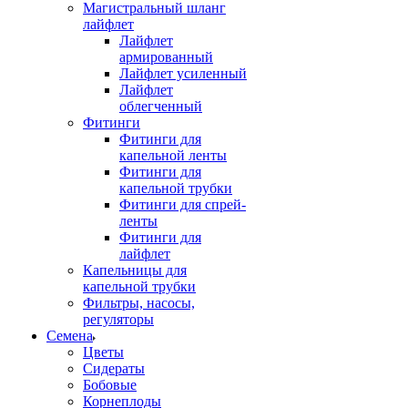
Магистральный шланг
лайфлет
Лайфлет
армированный
Лайфлет усиленный
Лайфлет
облегченный
Фитинги
Фитинги для
капельной ленты
Фитинги для
капельной трубки
Фитинги для спрей-
ленты
Фитинги для
лайфлет
Капельницы для
капельной трубки
Фильтры, насосы,
регуляторы
Семена
Цветы
Сидераты
Бобовые
Корнеплоды