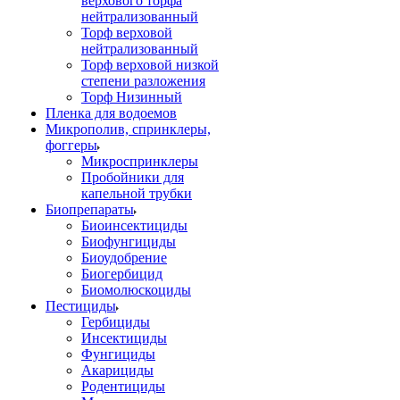
верхового торфа
нейтрализованный
Торф верховой
нейтрализованный
Торф верховой низкой
степени разложения
Торф Низинный
Пленка для водоемов
Микрополив, спринклеры,
фоггеры
Микроспринклеры
Пробойники для
капельной трубки
Биопрепараты
Биоинсектициды
Биофунгициды
Биоудобрение
Биогербицид
Биомолюскоциды
Пестициды
Гербициды
Инсектициды
Фунгициды
Акарициды
Родентициды