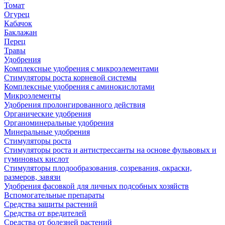
Томат
Огурец
Кабачок
Баклажан
Перец
Травы
Удобрения
Комплексные удобрения с микроэлементами
Стимуляторы роста корневой системы
Комплексные удобрения с аминокислотами
Микроэлементы
Удобрения пролонгированного действия
Органические удобрения
Органоминеральные удобрения
Минеральные удобрения
Стимуляторы роста
Стимуляторы роста и антистрессанты на основе фульвовых и
гуминовых кислот
Стимуляторы плодообразования, созревания, окраски,
размеров, завязи
Удобрения фасовкой для личных подсобных хозяйств
Вспомогательные препараты
Средства защиты растений
Средства от вредителей
Средства от болезней растений