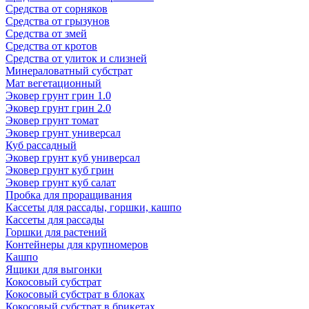
Средства от сорняков
Средства от грызунов
Средства от змей
Средства от кротов
Средства от улиток и слизней
Минераловатный субстрат
Мат вегетационный
Эковер грунт грин 1.0
Эковер грунт грин 2.0
Эковер грунт томат
Эковер грунт универсал
Куб рассадный
Эковер грунт куб универсал
Эковер грунт куб грин
Эковер грунт куб салат
Пробка для проращивания
Кассеты для рассады, горшки, кашпо
Кассеты для рассады
Горшки для растений
Контейнеры для крупномеров
Кашпо
Ящики для выгонки
Кокосовый субстрат
Кокосовый субстрат в блоках
Кокосовый субстрат в брикетах