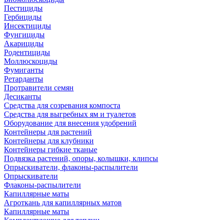
Пестициды
Гербициды
Инсектициды
Фунгициды
Акарициды
Родентициды
Моллюскоциды
Фумиганты
Ретарданты
Протравители семян
Десиканты
Средства для созревания компоста
Средства для выгребных ям и туалетов
Оборудование для внесения удобрений
Контейнеры для растений
Контейнеры для клубники
Контейнеры гибкие тканые
Подвязка растений, опоры, колышки, клипсы
Опрыскиватели, флаконы-распылители
Опрыскиватели
Флаконы-распылители
Капиллярные маты
Агроткань для капиллярных матов
Капиллярные маты