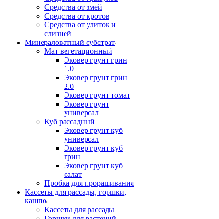
Средства от змей
Средства от кротов
Средства от улиток и
слизней
Минераловатный субстрат
Мат вегетационный
Эковер грунт грин
1.0
Эковер грунт грин
2.0
Эковер грунт томат
Эковер грунт
универсал
Куб рассадный
Эковер грунт куб
универсал
Эковер грунт куб
грин
Эковер грунт куб
салат
Пробка для проращивания
Кассеты для рассады, горшки,
кашпо
Кассеты для рассады
Горшки для растений