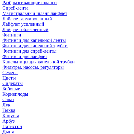
Разбрызгивающие шланги
Спрей-лента
Магистральный шланг лайфлет
Лайфлет армированный
Лайфлет усиленный
Лайфлет облегченный
Фитинги
Фитинги для капельной ленты
Фитинги для капельной трубки
Фитинги для спрей-ленты
Фитинги для лайфлет
Капельницы для капельной трубки
Фильтры, насосы, регуляторы
Семена
Цветы
Сидераты
Бобовые
Корнеплоды
Салат
Лук
Тыква
Капуста
Арбуз
Патиссон
Дыня