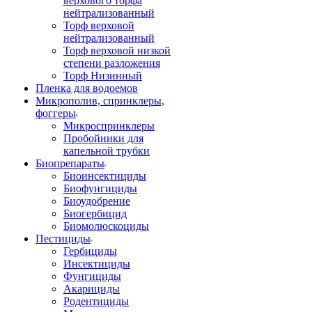
верхового торфа
нейтрализованный
Торф верховой
нейтрализованный
Торф верховой низкой
степени разложения
Торф Низинный
Пленка для водоемов
Микрополив, спринклеры,
фоггеры
Микроспринклеры
Пробойники для
капельной трубки
Биопрепараты
Биоинсектициды
Биофунгициды
Биоудобрение
Биогербицид
Биомолюскоциды
Пестициды
Гербициды
Инсектициды
Фунгициды
Акарициды
Родентициды