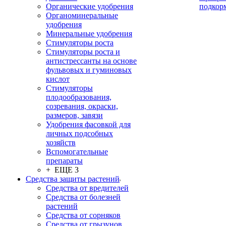
Органические удобрения
подкор
Органоминеральные
удобрения
Минеральные удобрения
Стимуляторы роста
Стимуляторы роста и
антистрессанты на основе
фульвовых и гуминовых
кислот
Стимуляторы
плодообразования,
созревания, окраски,
размеров, завязи
Удобрения фасовкой для
личных подсобных
хозяйств
Вспомогательные
препараты
+ ЕЩЕ 3
Средства защиты растений
Средства от вредителей
Средства от болезней
растений
Средства от сорняков
Средства от грызунов