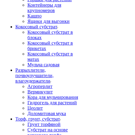
Контейнеры для
крупномеров
Кашпо
Ящики для выгонки
Кокосовый субстрат
Кокосовый субстрат в
блоках
Кокосовый субстрат в
брикетах
Кокосовый субстрат в
матах
Мульча садовая
Разрыхлители,
почвоулучшители,
влагоудержатели
Агроперлит
Вермикулит
Кора для мульчирования
Гидрогель для растений
Цеолит
Доломитовая мука
Торф, грунт, субстрат
Грунт торфяной
Субстрат на основе