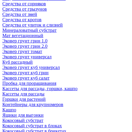
Средства от сорняков
Средства от грызунов
Средства от змей
Средства от кротов
Средства от улиток и слизней
Минераловатный субстрат
Мат вегетационный
Эковер грунт грин 1.0
Эковер грунт грин 2.0
Эковер грунт томат
Эковер грунт универсал
Куб рассадный
Эковер грунт куб универсал
Эковер грунт куб грин
Эковер грунт куб салат
Пробка для проращивания
Кассеты для рассады, горшки, кашпо
Кассеты для рассады
Горшки для растений
Контейнеры для крупномеров
Кашпо
Ящики для выгонки
Кокосовый субстрат
Кокосовый субстрат в блоках
Кокосовый субстрат в брикетах