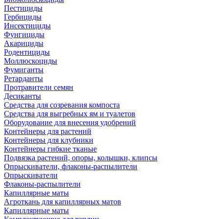
Пестициды
Гербициды
Инсектициды
Фунгициды
Акарициды
Родентициды
Моллюскоциды
Фумиганты
Ретарданты
Протравители семян
Десиканты
Средства для созревания компоста
Средства для выгребных ям и туалетов
Оборудование для внесения удобрений
Контейнеры для растений
Контейнеры для клубники
Контейнеры гибкие тканые
Подвязка растений, опоры, колышки, клипсы
Опрыскиватели, флаконы-распылители
Опрыскиватели
Флаконы-распылители
Капиллярные маты
Агроткань для капиллярных матов
Капиллярные маты