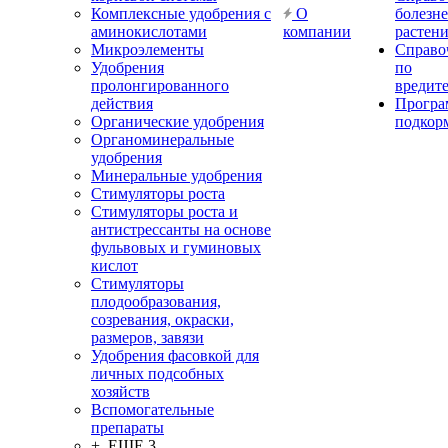
Комплексные удобрения с
О
болезн
аминокислотами
компании
растен
Микроэлементы
Справо
Удобрения
по
пролонгированного
вредит
действия
Прогр
Органические удобрения
подкор
Органоминеральные
удобрения
Минеральные удобрения
Стимуляторы роста
Стимуляторы роста и
антистрессанты на основе
фульвовых и гуминовых
кислот
Стимуляторы
плодообразования,
созревания, окраски,
размеров, завязи
Удобрения фасовкой для
личных подсобных
хозяйств
Вспомогательные
препараты
+ ЕЩЕ 3