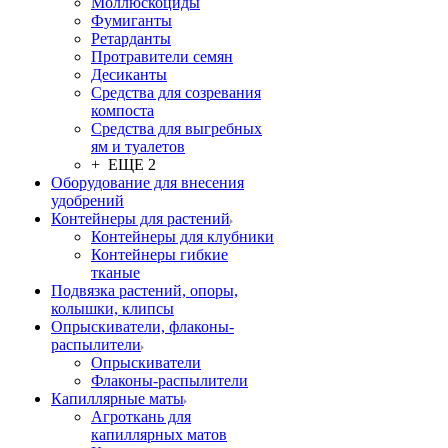
Моллюскоциды
Фумиганты
Ретарданты
Протравители семян
Десиканты
Средства для созревания
компоста
Средства для выгребных
ям и туалетов
+ ЕЩЕ 2
Оборудование для внесения
удобрений
Контейнеры для растений
Контейнеры для клубники
Контейнеры гибкие
тканые
Подвязка растений, опоры,
колышки, клипсы
Опрыскиватели, флаконы-
распылители
Опрыскиватели
Флаконы-распылители
Капиллярные маты
Агроткань для
капиллярных матов