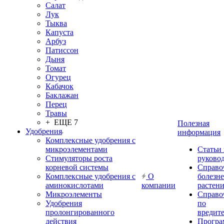
Салат
Лук
Тыква
Капуста
Арбуз
Патиссон
Дыня
Томат
Огурец
Кабачок
Баклажан
Перец
Травы
+ ЕЩЕ 7
Полезная
Удобрения
информация
Комплексные удобрения с
микроэлементами
Статьи
Стимуляторы роста
руково
корневой системы
Справо
Комплексные удобрения с
О
болезн
аминокислотами
компании
растен
Микроэлементы
Справо
Удобрения
по
пролонгированного
вредит
действия
Прогр