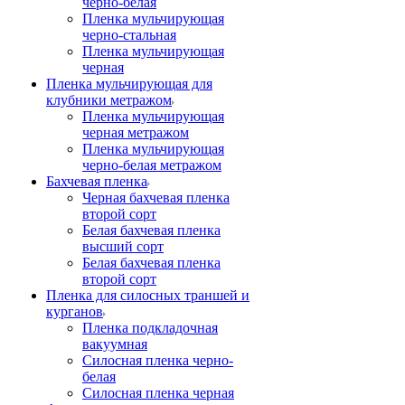
черно-белая
Пленка мульчирующая
черно-стальная
Пленка мульчирующая
черная
Пленка мульчирующая для
клубники метражом
Пленка мульчирующая
черная метражом
Пленка мульчирующая
черно-белая метражом
Бахчевая пленка
Черная бахчевая пленка
второй сорт
Белая бахчевая пленка
высший сорт
Белая бахчевая пленка
второй сорт
Пленка для силосных траншей и
курганов
Пленка подкладочная
вакуумная
Силосная пленка черно-
белая
Силосная пленка черная