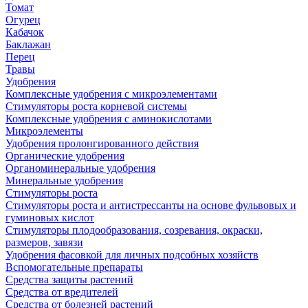
Томат
Огурец
Кабачок
Баклажан
Перец
Травы
Удобрения
Комплексные удобрения с микроэлементами
Стимуляторы роста корневой системы
Комплексные удобрения с аминокислотами
Микроэлементы
Удобрения пролонгированного действия
Органические удобрения
Органоминеральные удобрения
Минеральные удобрения
Стимуляторы роста
Стимуляторы роста и антистрессанты на основе фульвовых и
гуминовых кислот
Стимуляторы плодообразования, созревания, окраски,
размеров, завязи
Удобрения фасовкой для личных подсобных хозяйств
Вспомогательные препараты
Средства защиты растений
Средства от вредителей
Средства от болезней растений