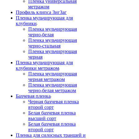
Пленка универсальная
метражом
Профиль клипса ЗигЗаг
Пленка мульчирующая для
клубники
Пленка мульчирующая
черно-белая
Пленка мульчирующая
черно-стальная
Пленка мульчирующая
черная
Пленка мульчирующая для
клубники метражом
Пленка мульчирующая
черная метражом
Пленка мульчирующая
черно-белая метражом
Бахчевая пленка
Черная бахчевая пленка
второй сорт
Белая бахчевая пленка
высший сорт
Белая бахчевая пленка
второй сорт
Пленка для силосных траншей и