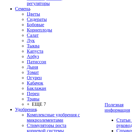
регуляторы
Семена
Цветы
Сидераты
Бобовые
Корнеплоды
Салат
Лук
Тыква
Капуста
Арбуз
Патиссон
Дыня
Томат
Огурец
Кабачок
Баклажан
Перец
Травы
+ ЕЩЕ 7
Полезная
Удобрения
информация
Комплексные удобрения с
микроэлементами
Статьи
Стимуляторы роста
руково
корневой системы
Справо