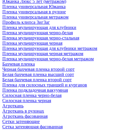
Южанка Люкс 5 лет (метражом)
Пленка универсальная Южанка
Пленка универсальная в рулоне
Пленка универсальная метражом
Профиль клипса ЗигЗаг
Пленка мульчирующая для клубники
Пленка мульчирующая черно-белая
Пленка мульчирующая черно-стальная
Пленка мульчирующая черная
Пленка мульчирующая для клубники метражом
Пленка мульчирующая черная метражом
Пленка мульчирующая черно-белая метражом
Бахчевая пленка
Черная бахчевая пленка второй сорт
Белая бахчевая пленка высший сорт
Белая бахчевая пленка второй сорт
Пленка для силосных траншей и курганов
Пленка подкладочная вакуумная
Силосная пленка черно-белая
Силосная пленка черная
Агроткань
Агроткань в рулонах
Агроткань фасованная
Сетки затеняющие
Сетка затеняющая фасованная