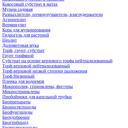
Кокосовый субстрат в матах
Мульча садовая
Разрыхлители, почвоулучшители, влагоудержатели
Агроперлит
Вермикулит
Кора для мульчирования
Гидрогель для растений
Цеолит
Доломитовая мука
Торф, грунт, субстрат
Грунт торфяной
Субстрат на основе верхового торфа нейтрализованный
Торф верховой нейтрализованный
Торф верховой низкой степени разложения
Торф Низинный
Пленка для водоемов
Микрополив, спринклеры, фоггеры
Микроспринклеры
Пробойники для капельной трубки
Биопрепараты
Биоинсектициды
Биофунгициды
Биоудобрение
Биогербицид
Биомолюскоциды