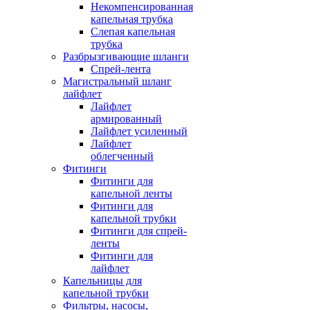
Некомпенсированная
капельная трубка
Слепая капельная
трубка
Разбрызгивающие шланги
Спрей-лента
Магистральный шланг
лайфлет
Лайфлет
армированный
Лайфлет усиленный
Лайфлет
облегченный
Фитинги
Фитинги для
капельной ленты
Фитинги для
капельной трубки
Фитинги для спрей-
ленты
Фитинги для
лайфлет
Капельницы для
капельной трубки
Фильтры, насосы,