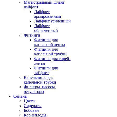
Магистральный шланг
лайфлет
Лайфлет
армированный
Лайфлет усиленный
Лайфлет
облегченный
Фитинги
Фитинги для
капельной ленты
Фитинги для
капельной трубки
Фитинги для спрей-
ленты
Фитинги для
лайфлет
Капельницы для
капельной трубки
Фильтры, насосы,
регуляторы
Семена
Цветы
Сидераты
Бобовые
Корнеплоды