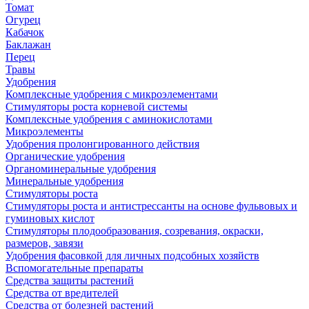
Томат
Огурец
Кабачок
Баклажан
Перец
Травы
Удобрения
Комплексные удобрения с микроэлементами
Стимуляторы роста корневой системы
Комплексные удобрения с аминокислотами
Микроэлементы
Удобрения пролонгированного действия
Органические удобрения
Органоминеральные удобрения
Минеральные удобрения
Стимуляторы роста
Стимуляторы роста и антистрессанты на основе фульвовых и
гуминовых кислот
Стимуляторы плодообразования, созревания, окраски,
размеров, завязи
Удобрения фасовкой для личных подсобных хозяйств
Вспомогательные препараты
Средства защиты растений
Средства от вредителей
Средства от болезней растений