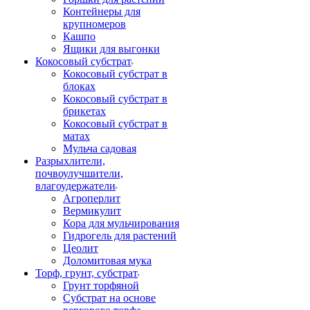
Контейнеры для
крупномеров
Кашпо
Ящики для выгонки
Кокосовый субстрат
Кокосовый субстрат в
блоках
Кокосовый субстрат в
брикетах
Кокосовый субстрат в
матах
Мульча садовая
Разрыхлители,
почвоулучшители,
влагоудержатели
Агроперлит
Вермикулит
Кора для мульчирования
Гидрогель для растений
Цеолит
Доломитовая мука
Торф, грунт, субстрат
Грунт торфяной
Субстрат на основе