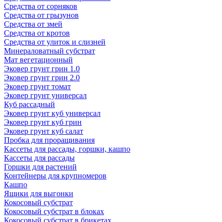
Средства от сорняков
Средства от грызунов
Средства от змей
Средства от кротов
Средства от улиток и слизней
Минераловатный субстрат
Мат вегетационный
Эковер грунт грин 1.0
Эковер грунт грин 2.0
Эковер грунт томат
Эковер грунт универсал
Куб рассадный
Эковер грунт куб универсал
Эковер грунт куб грин
Эковер грунт куб салат
Пробка для проращивания
Кассеты для рассады, горшки, кашпо
Кассеты для рассады
Горшки для растений
Контейнеры для крупномеров
Кашпо
Ящики для выгонки
Кокосовый субстрат
Кокосовый субстрат в блоках
Кокосовый субстрат в брикетах