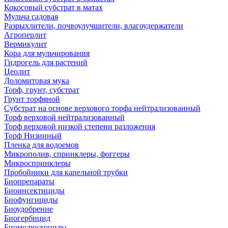
Кокосовый субстрат в матах
Мульча садовая
Разрыхлители, почвоулучшители, влагоудержатели
Агроперлит
Вермикулит
Кора для мульчирования
Гидрогель для растений
Цеолит
Доломитовая мука
Торф, грунт, субстрат
Грунт торфяной
Субстрат на основе верхового торфа нейтрализованный
Торф верховой нейтрализованный
Торф верховой низкой степени разложения
Торф Низинный
Пленка для водоемов
Микрополив, спринклеры, фоггеры
Микроспринклеры
Пробойники для капельной трубки
Биопрепараты
Биоинсектициды
Биофунгициды
Биоудобрение
Биогербицид
Биомолюскоциды