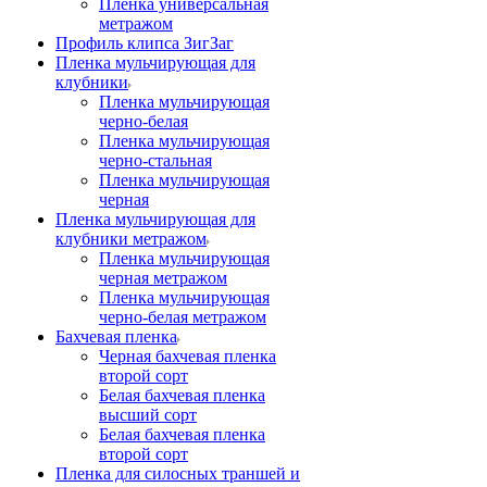
Пленка универсальная
метражом
Профиль клипса ЗигЗаг
Пленка мульчирующая для
клубники
Пленка мульчирующая
черно-белая
Пленка мульчирующая
черно-стальная
Пленка мульчирующая
черная
Пленка мульчирующая для
клубники метражом
Пленка мульчирующая
черная метражом
Пленка мульчирующая
черно-белая метражом
Бахчевая пленка
Черная бахчевая пленка
второй сорт
Белая бахчевая пленка
высший сорт
Белая бахчевая пленка
второй сорт
Пленка для силосных траншей и