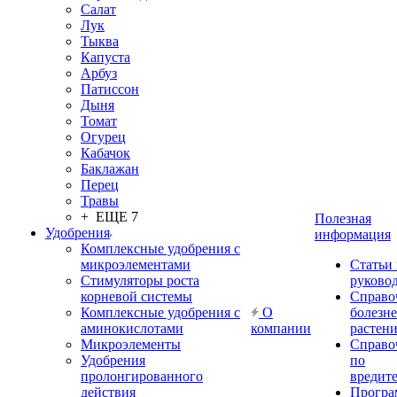
Салат
Лук
Тыква
Капуста
Арбуз
Патиссон
Дыня
Томат
Огурец
Кабачок
Баклажан
Перец
Травы
+ ЕЩЕ 7
Полезная
Удобрения
информация
Комплексные удобрения с
микроэлементами
Статьи
Стимуляторы роста
руково
корневой системы
Справо
Комплексные удобрения с
О
болезн
аминокислотами
компании
растен
Микроэлементы
Справо
Удобрения
по
пролонгированного
вредит
действия
Прогр