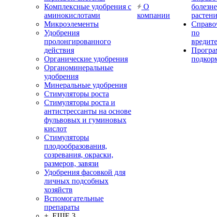
Комплексные удобрения с
О
болезн
аминокислотами
компании
растен
Микроэлементы
Справо
Удобрения
по
пролонгированного
вредит
действия
Прогр
Органические удобрения
подкор
Органоминеральные
удобрения
Минеральные удобрения
Стимуляторы роста
Стимуляторы роста и
антистрессанты на основе
фульвовых и гуминовых
кислот
Стимуляторы
плодообразования,
созревания, окраски,
размеров, завязи
Удобрения фасовкой для
личных подсобных
хозяйств
Вспомогательные
препараты
+ ЕЩЕ 3