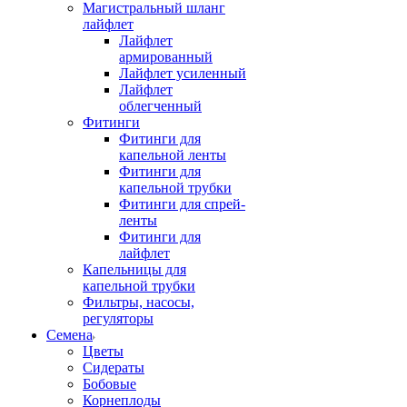
Магистральный шланг
лайфлет
Лайфлет
армированный
Лайфлет усиленный
Лайфлет
облегченный
Фитинги
Фитинги для
капельной ленты
Фитинги для
капельной трубки
Фитинги для спрей-
ленты
Фитинги для
лайфлет
Капельницы для
капельной трубки
Фильтры, насосы,
регуляторы
Семена
Цветы
Сидераты
Бобовые
Корнеплоды