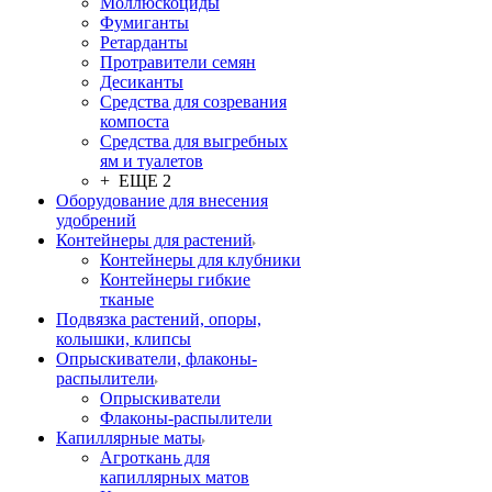
Моллюскоциды
Фумиганты
Ретарданты
Протравители семян
Десиканты
Средства для созревания
компоста
Средства для выгребных
ям и туалетов
+ ЕЩЕ 2
Оборудование для внесения
удобрений
Контейнеры для растений
Контейнеры для клубники
Контейнеры гибкие
тканые
Подвязка растений, опоры,
колышки, клипсы
Опрыскиватели, флаконы-
распылители
Опрыскиватели
Флаконы-распылители
Капиллярные маты
Агроткань для
капиллярных матов