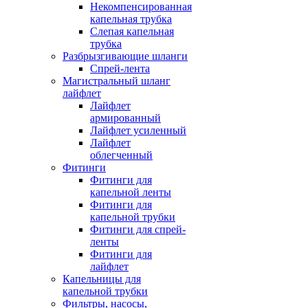
Некомпенсированная
капельная трубка
Слепая капельная
трубка
Разбрызгивающие шланги
Спрей-лента
Магистральный шланг
лайфлет
Лайфлет
армированный
Лайфлет усиленный
Лайфлет
облегченный
Фитинги
Фитинги для
капельной ленты
Фитинги для
капельной трубки
Фитинги для спрей-
ленты
Фитинги для
лайфлет
Капельницы для
капельной трубки
Фильтры, насосы,