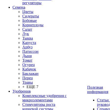
регуляторы
Семена
Цветы
Сидераты
Бобовые
Корнеплоды
Салат
Лук
Тыква
Капуста
Арбуз
Патиссон
Дыня
Томат
Огурец
Кабачок
Баклажан
Перец
Травы
+ ЕЩЕ 7
Полезная
Удобрения
информация
Комплексные удобрения с
микроэлементами
Статьи
Стимуляторы роста
руково
корневой системы
Справо