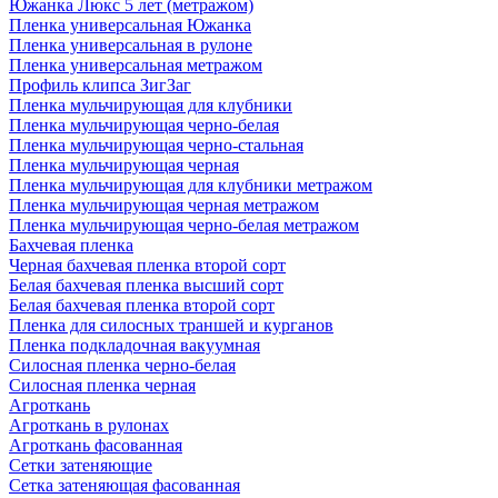
Южанка Люкс 5 лет (метражом)
Пленка универсальная Южанка
Пленка универсальная в рулоне
Пленка универсальная метражом
Профиль клипса ЗигЗаг
Пленка мульчирующая для клубники
Пленка мульчирующая черно-белая
Пленка мульчирующая черно-стальная
Пленка мульчирующая черная
Пленка мульчирующая для клубники метражом
Пленка мульчирующая черная метражом
Пленка мульчирующая черно-белая метражом
Бахчевая пленка
Черная бахчевая пленка второй сорт
Белая бахчевая пленка высший сорт
Белая бахчевая пленка второй сорт
Пленка для силосных траншей и курганов
Пленка подкладочная вакуумная
Силосная пленка черно-белая
Силосная пленка черная
Агроткань
Агроткань в рулонах
Агроткань фасованная
Сетки затеняющие
Сетка затеняющая фасованная