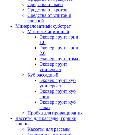
Средства от змей
Средства от кротов
Средства от улиток и
слизней
Минераловатный субстрат
Мат вегетационный
Эковер грунт грин
1.0
Эковер грунт грин
2.0
Эковер грунт томат
Эковер грунт
универсал
Куб рассадный
Эковер грунт куб
универсал
Эковер грунт куб
грин
Эковер грунт куб
салат
Пробка для проращивания
Кассеты для рассады, горшки,
кашпо
Кассеты для рассады
Горшки для растений