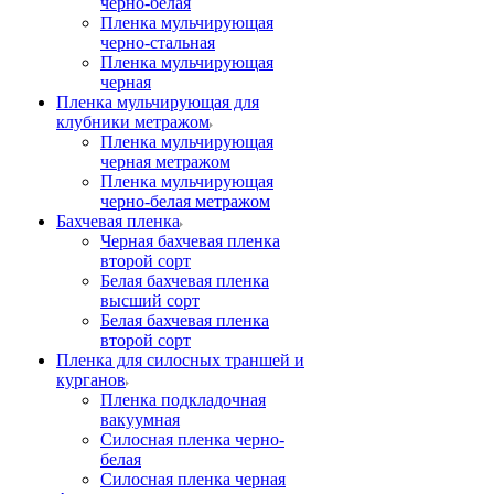
черно-белая
Пленка мульчирующая
черно-стальная
Пленка мульчирующая
черная
Пленка мульчирующая для
клубники метражом
Пленка мульчирующая
черная метражом
Пленка мульчирующая
черно-белая метражом
Бахчевая пленка
Черная бахчевая пленка
второй сорт
Белая бахчевая пленка
высший сорт
Белая бахчевая пленка
второй сорт
Пленка для силосных траншей и
курганов
Пленка подкладочная
вакуумная
Силосная пленка черно-
белая
Силосная пленка черная