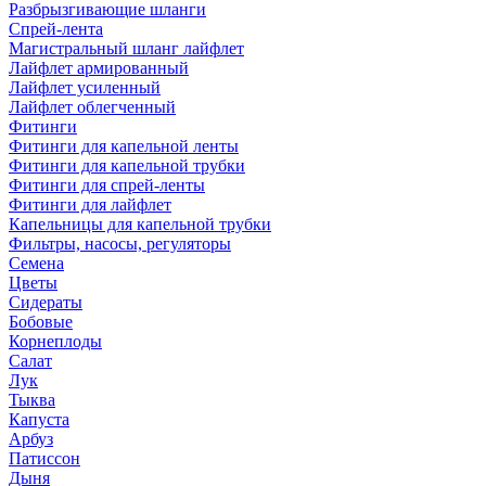
Разбрызгивающие шланги
Спрей-лента
Магистральный шланг лайфлет
Лайфлет армированный
Лайфлет усиленный
Лайфлет облегченный
Фитинги
Фитинги для капельной ленты
Фитинги для капельной трубки
Фитинги для спрей-ленты
Фитинги для лайфлет
Капельницы для капельной трубки
Фильтры, насосы, регуляторы
Семена
Цветы
Сидераты
Бобовые
Корнеплоды
Салат
Лук
Тыква
Капуста
Арбуз
Патиссон
Дыня