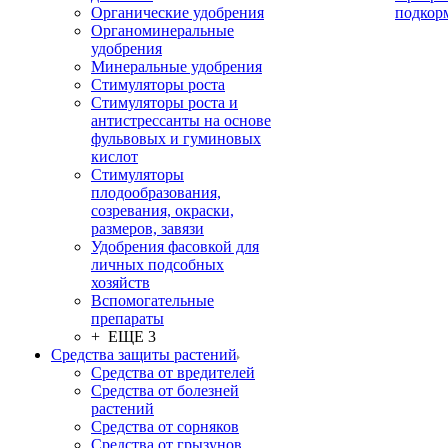
Органические удобрения
подкор
Органоминеральные
удобрения
Минеральные удобрения
Стимуляторы роста
Стимуляторы роста и
антистрессанты на основе
фульвовых и гуминовых
кислот
Стимуляторы
плодообразования,
созревания, окраски,
размеров, завязи
Удобрения фасовкой для
личных подсобных
хозяйств
Вспомогательные
препараты
+ ЕЩЕ 3
Средства защиты растений
Средства от вредителей
Средства от болезней
растений
Средства от сорняков
Средства от грызунов