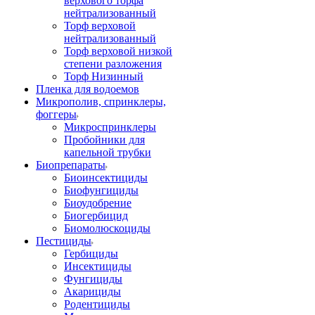
верхового торфа
нейтрализованный
Торф верховой
нейтрализованный
Торф верховой низкой
степени разложения
Торф Низинный
Пленка для водоемов
Микрополив, спринклеры,
фоггеры
Микроспринклеры
Пробойники для
капельной трубки
Биопрепараты
Биоинсектициды
Биофунгициды
Биоудобрение
Биогербицид
Биомолюскоциды
Пестициды
Гербициды
Инсектициды
Фунгициды
Акарициды
Родентициды