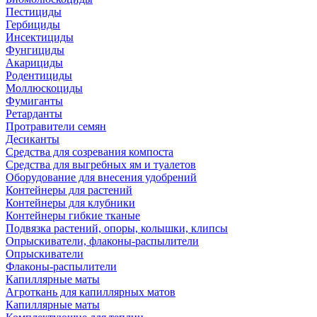
Пестициды
Гербициды
Инсектициды
Фунгициды
Акарициды
Родентициды
Моллюскоциды
Фумиганты
Ретарданты
Протравители семян
Десиканты
Средства для созревания компоста
Средства для выгребных ям и туалетов
Оборудование для внесения удобрений
Контейнеры для растений
Контейнеры для клубники
Контейнеры гибкие тканые
Подвязка растений, опоры, колышки, клипсы
Опрыскиватели, флаконы-распылители
Опрыскиватели
Флаконы-распылители
Капиллярные маты
Агроткань для капиллярных матов
Капиллярные маты