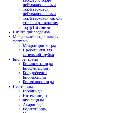
верхового торфа
нейтрализованный
Торф верховой
нейтрализованный
Торф верховой низкой
степени разложения
Торф Низинный
Пленка для водоемов
Микрополив, спринклеры,
фоггеры
Микроспринклеры
Пробойники для
капельной трубки
Биопрепараты
Биоинсектициды
Биофунгициды
Биоудобрение
Биогербицид
Биомолюскоциды
Пестициды
Гербициды
Инсектициды
Фунгициды
Акарициды
Родентициды