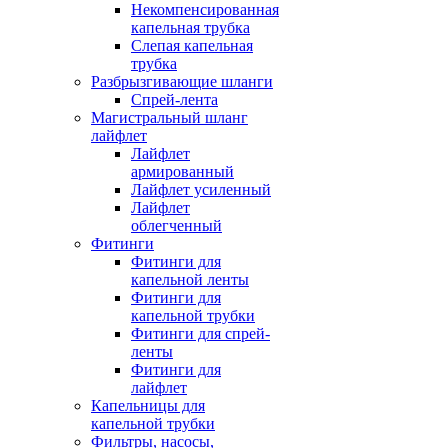
Некомпенсированная
капельная трубка
Слепая капельная
трубка
Разбрызгивающие шланги
Спрей-лента
Магистральный шланг
лайфлет
Лайфлет
армированный
Лайфлет усиленный
Лайфлет
облегченный
Фитинги
Фитинги для
капельной ленты
Фитинги для
капельной трубки
Фитинги для спрей-
ленты
Фитинги для
лайфлет
Капельницы для
капельной трубки
Фильтры, насосы,