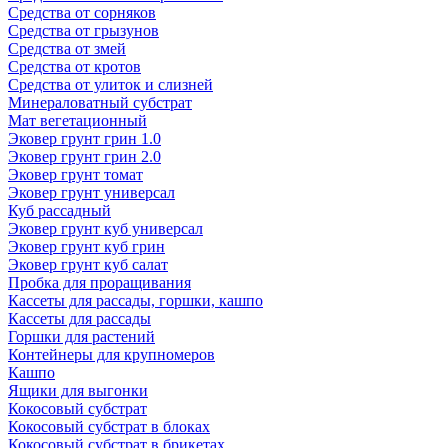
Средства от сорняков
Средства от грызунов
Средства от змей
Средства от кротов
Средства от улиток и слизней
Минераловатный субстрат
Мат вегетационный
Эковер грунт грин 1.0
Эковер грунт грин 2.0
Эковер грунт томат
Эковер грунт универсал
Куб рассадный
Эковер грунт куб универсал
Эковер грунт куб грин
Эковер грунт куб салат
Пробка для проращивания
Кассеты для рассады, горшки, кашпо
Кассеты для рассады
Горшки для растений
Контейнеры для крупномеров
Кашпо
Ящики для выгонки
Кокосовый субстрат
Кокосовый субстрат в блоках
Кокосовый субстрат в брикетах