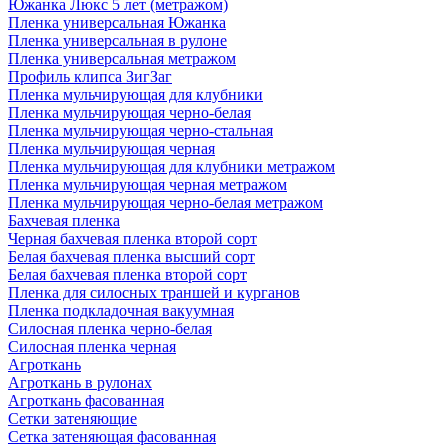
Южанка Люкс 5 лет (метражом)
Пленка универсальная Южанка
Пленка универсальная в рулоне
Пленка универсальная метражом
Профиль клипса ЗигЗаг
Пленка мульчирующая для клубники
Пленка мульчирующая черно-белая
Пленка мульчирующая черно-стальная
Пленка мульчирующая черная
Пленка мульчирующая для клубники метражом
Пленка мульчирующая черная метражом
Пленка мульчирующая черно-белая метражом
Бахчевая пленка
Черная бахчевая пленка второй сорт
Белая бахчевая пленка высший сорт
Белая бахчевая пленка второй сорт
Пленка для силосных траншей и курганов
Пленка подкладочная вакуумная
Силосная пленка черно-белая
Силосная пленка черная
Агроткань
Агроткань в рулонах
Агроткань фасованная
Сетки затеняющие
Сетка затеняющая фасованная