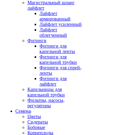
Магистральный шланг
лайфлет
Лайфлет
армированный
Лайфлет усиленный
Лайфлет
облегченный
Фитинги
Фитинги для
капельной ленты
Фитинги для
капельной трубки
Фитинги для спрей-
ленты
Фитинги для
лайфлет
Капельницы для
капельной трубки
Фильтры, насосы,
регуляторы
Семена
Цветы
Сидераты
Бобовые
Корнеплоды