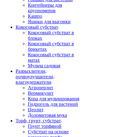
Контейнеры для
крупномеров
Кашпо
Ящики для выгонки
Кокосовый субстрат
Кокосовый субстрат в
блоках
Кокосовый субстрат в
брикетах
Кокосовый субстрат в
матах
Мульча садовая
Разрыхлители,
почвоулучшители,
влагоудержатели
Агроперлит
Вермикулит
Кора для мульчирования
Гидрогель для растений
Цеолит
Доломитовая мука
Торф, грунт, субстрат
Грунт торфяной
Субстрат на основе