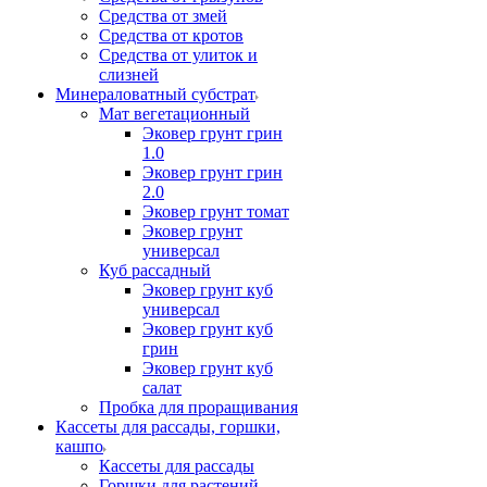
Средства от змей
Средства от кротов
Средства от улиток и
слизней
Минераловатный субстрат
Мат вегетационный
Эковер грунт грин
1.0
Эковер грунт грин
2.0
Эковер грунт томат
Эковер грунт
универсал
Куб рассадный
Эковер грунт куб
универсал
Эковер грунт куб
грин
Эковер грунт куб
салат
Пробка для проращивания
Кассеты для рассады, горшки,
кашпо
Кассеты для рассады
Горшки для растений