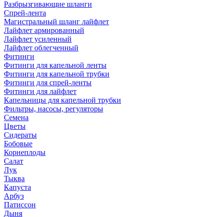
Разбрызгивающие шланги
Спрей-лента
Магистральный шланг лайфлет
Лайфлет армированный
Лайфлет усиленный
Лайфлет облегченный
Фитинги
Фитинги для капельной ленты
Фитинги для капельной трубки
Фитинги для спрей-ленты
Фитинги для лайфлет
Капельницы для капельной трубки
Фильтры, насосы, регуляторы
Семена
Цветы
Сидераты
Бобовые
Корнеплоды
Салат
Лук
Тыква
Капуста
Арбуз
Патиссон
Дыня