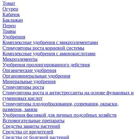
Томат
Огурец
Кабачок
Баклажан
Перец
Травы
Удобрения
Комплексные удобрения с микроэлементами
Стимуляторы роста корневой системы
Комплексные удобрения с аминокислотами
Микроэлементы
Удобрения пролонгированного действия
Органические удобрения
Органоминеральные удобрения
Минеральные удобрения
Стимуляторы роста
Стимуляторы роста и антистрессанты на основе фульвовых и
гуминовых кислот
Стимуляторы плодообразования, созревания, окраски,
размеров, завязи
Удобрения фасовкой для личных подсобных хозяйств
Вспомогательные препараты
Средства защиты растений
Средства от вредителей
Средства от болезней растений