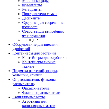
Моллюскоциды
Фумиганты
Ретарданты
Протравители семян
Десиканты
Средства для созревания
компоста
Средства для выгребных
ям и туалетов
+ ЕЩЕ 2
Оборудование для внесения
удобрений
Контейнеры для растений
Контейнеры для клубники
Контейнеры гибкие
тканые
Подвязка растений, опоры,
колышки, клипсы
Опрыскиватели, флаконы-
распылители
Опрыскиватели
Флаконы-распылители
Капиллярные маты
Агроткань для
капиллярных матов