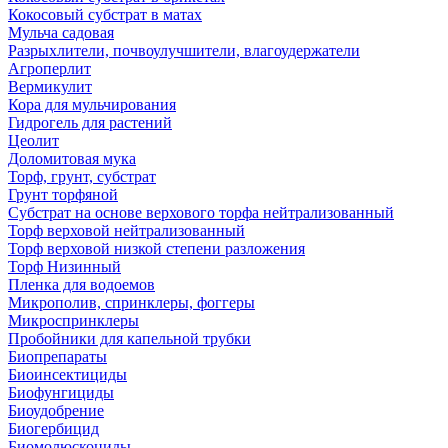
Кокосовый субстрат в матах
Мульча садовая
Разрыхлители, почвоулучшители, влагоудержатели
Агроперлит
Вермикулит
Кора для мульчирования
Гидрогель для растений
Цеолит
Доломитовая мука
Торф, грунт, субстрат
Грунт торфяной
Субстрат на основе верхового торфа нейтрализованный
Торф верховой нейтрализованный
Торф верховой низкой степени разложения
Торф Низинный
Пленка для водоемов
Микрополив, спринклеры, фоггеры
Микроспринклеры
Пробойники для капельной трубки
Биопрепараты
Биоинсектициды
Биофунгициды
Биоудобрение
Биогербицид
Биомолюскоциды