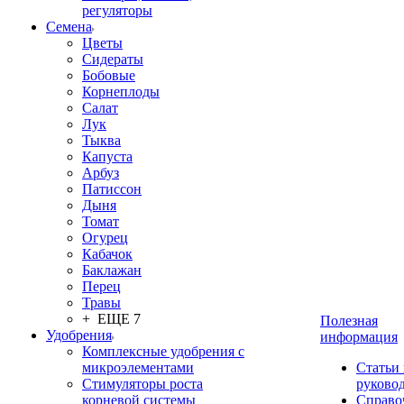
регуляторы
Семена
Цветы
Сидераты
Бобовые
Корнеплоды
Салат
Лук
Тыква
Капуста
Арбуз
Патиссон
Дыня
Томат
Огурец
Кабачок
Баклажан
Перец
Травы
+ ЕЩЕ 7
Полезная
Удобрения
информация
Комплексные удобрения с
микроэлементами
Статьи
Стимуляторы роста
руково
корневой системы
Справо