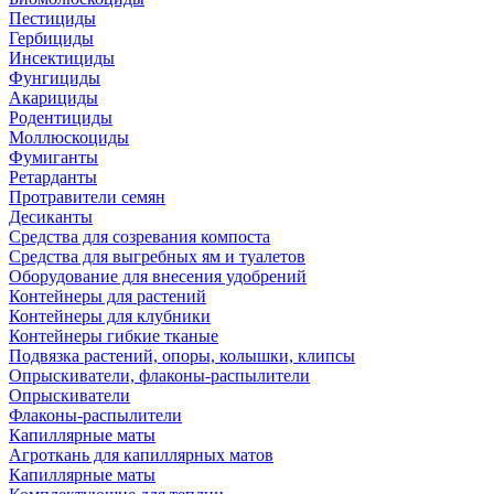
Пестициды
Гербициды
Инсектициды
Фунгициды
Акарициды
Родентициды
Моллюскоциды
Фумиганты
Ретарданты
Протравители семян
Десиканты
Средства для созревания компоста
Средства для выгребных ям и туалетов
Оборудование для внесения удобрений
Контейнеры для растений
Контейнеры для клубники
Контейнеры гибкие тканые
Подвязка растений, опоры, колышки, клипсы
Опрыскиватели, флаконы-распылители
Опрыскиватели
Флаконы-распылители
Капиллярные маты
Агроткань для капиллярных матов
Капиллярные маты