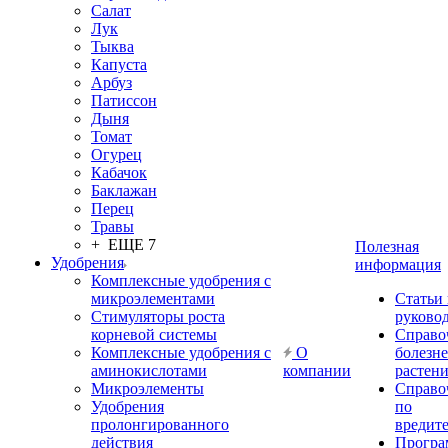
Салат
Лук
Тыква
Капуста
Арбуз
Патиссон
Дыня
Томат
Огурец
Кабачок
Баклажан
Перец
Травы
+ ЕЩЕ 7
Полезная
Удобрения
информация
Комплексные удобрения с
микроэлементами
Статьи
Стимуляторы роста
руково
корневой системы
Справо
Комплексные удобрения с
О
болезн
аминокислотами
компании
растен
Микроэлементы
Справо
Удобрения
по
пролонгированного
вредит
действия
Прогр