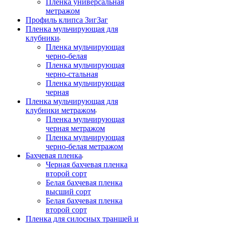
Пленка универсальная
метражом
Профиль клипса ЗигЗаг
Пленка мульчирующая для
клубники
Пленка мульчирующая
черно-белая
Пленка мульчирующая
черно-стальная
Пленка мульчирующая
черная
Пленка мульчирующая для
клубники метражом
Пленка мульчирующая
черная метражом
Пленка мульчирующая
черно-белая метражом
Бахчевая пленка
Черная бахчевая пленка
второй сорт
Белая бахчевая пленка
высший сорт
Белая бахчевая пленка
второй сорт
Пленка для силосных траншей и