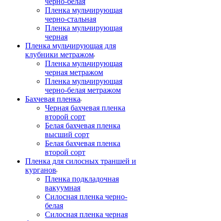
черно-белая
Пленка мульчирующая
черно-стальная
Пленка мульчирующая
черная
Пленка мульчирующая для
клубники метражом
Пленка мульчирующая
черная метражом
Пленка мульчирующая
черно-белая метражом
Бахчевая пленка
Черная бахчевая пленка
второй сорт
Белая бахчевая пленка
высший сорт
Белая бахчевая пленка
второй сорт
Пленка для силосных траншей и
курганов
Пленка подкладочная
вакуумная
Силосная пленка черно-
белая
Силосная пленка черная