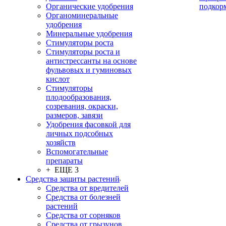
Органические удобрения
подкор
Органоминеральные
удобрения
Минеральные удобрения
Стимуляторы роста
Стимуляторы роста и
антистрессанты на основе
фульвовых и гуминовых
кислот
Стимуляторы
плодообразования,
созревания, окраски,
размеров, завязи
Удобрения фасовкой для
личных подсобных
хозяйств
Вспомогательные
препараты
+ ЕЩЕ 3
Средства защиты растений
Средства от вредителей
Средства от болезней
растений
Средства от сорняков
Средства от грызунов