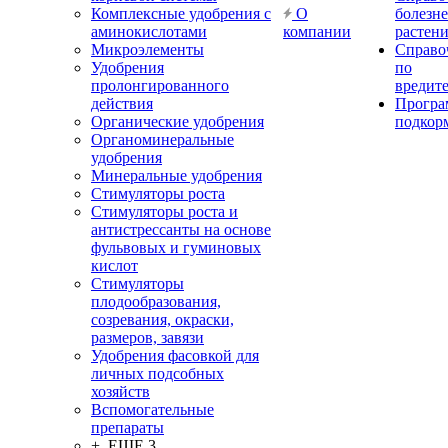
Комплексные удобрения с
О
болезн
аминокислотами
компании
растен
Микроэлементы
Справо
Удобрения
по
пролонгированного
вредит
действия
Прогр
Органические удобрения
подкор
Органоминеральные
удобрения
Минеральные удобрения
Стимуляторы роста
Стимуляторы роста и
антистрессанты на основе
фульвовых и гуминовых
кислот
Стимуляторы
плодообразования,
созревания, окраски,
размеров, завязи
Удобрения фасовкой для
личных подсобных
хозяйств
Вспомогательные
препараты
+ ЕЩЕ 3