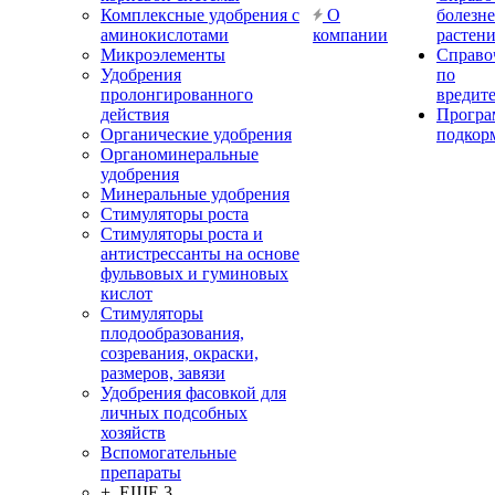
Комплексные удобрения с
О
болезн
аминокислотами
компании
растен
Микроэлементы
Справо
Удобрения
по
пролонгированного
вредит
действия
Прогр
Органические удобрения
подкор
Органоминеральные
удобрения
Минеральные удобрения
Стимуляторы роста
Стимуляторы роста и
антистрессанты на основе
фульвовых и гуминовых
кислот
Стимуляторы
плодообразования,
созревания, окраски,
размеров, завязи
Удобрения фасовкой для
личных подсобных
хозяйств
Вспомогательные
препараты
+ ЕЩЕ 3