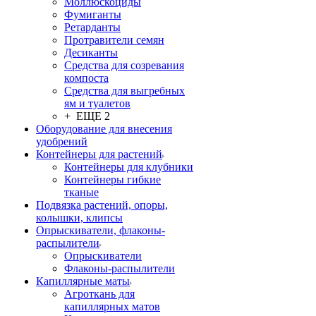
Моллюскоциды
Фумиганты
Ретарданты
Протравители семян
Десиканты
Средства для созревания
компоста
Средства для выгребных
ям и туалетов
+ ЕЩЕ 2
Оборудование для внесения
удобрений
Контейнеры для растений
Контейнеры для клубники
Контейнеры гибкие
тканые
Подвязка растений, опоры,
колышки, клипсы
Опрыскиватели, флаконы-
распылители
Опрыскиватели
Флаконы-распылители
Капиллярные маты
Агроткань для
капиллярных матов