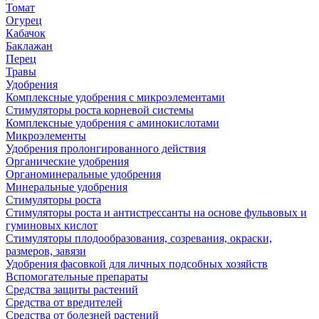
Томат
Огурец
Кабачок
Баклажан
Перец
Травы
Удобрения
Комплексные удобрения с микроэлементами
Стимуляторы роста корневой системы
Комплексные удобрения с аминокислотами
Микроэлементы
Удобрения пролонгированного действия
Органические удобрения
Органоминеральные удобрения
Минеральные удобрения
Стимуляторы роста
Стимуляторы роста и антистрессанты на основе фульвовых и
гуминовых кислот
Стимуляторы плодообразования, созревания, окраски,
размеров, завязи
Удобрения фасовкой для личных подсобных хозяйств
Вспомогательные препараты
Средства защиты растений
Средства от вредителей
Средства от болезней растений