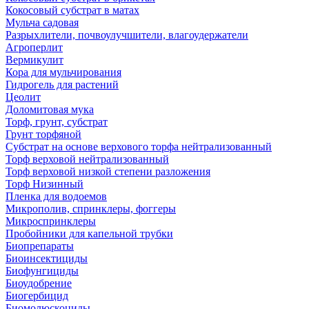
Кокосовый субстрат в матах
Мульча садовая
Разрыхлители, почвоулучшители, влагоудержатели
Агроперлит
Вермикулит
Кора для мульчирования
Гидрогель для растений
Цеолит
Доломитовая мука
Торф, грунт, субстрат
Грунт торфяной
Субстрат на основе верхового торфа нейтрализованный
Торф верховой нейтрализованный
Торф верховой низкой степени разложения
Торф Низинный
Пленка для водоемов
Микрополив, спринклеры, фоггеры
Микроспринклеры
Пробойники для капельной трубки
Биопрепараты
Биоинсектициды
Биофунгициды
Биоудобрение
Биогербицид
Биомолюскоциды