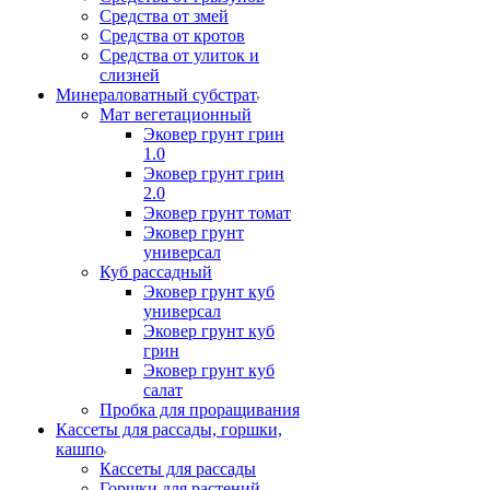
Средства от змей
Средства от кротов
Средства от улиток и
слизней
Минераловатный субстрат
Мат вегетационный
Эковер грунт грин
1.0
Эковер грунт грин
2.0
Эковер грунт томат
Эковер грунт
универсал
Куб рассадный
Эковер грунт куб
универсал
Эковер грунт куб
грин
Эковер грунт куб
салат
Пробка для проращивания
Кассеты для рассады, горшки,
кашпо
Кассеты для рассады
Горшки для растений