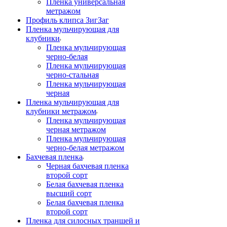
Пленка универсальная
метражом
Профиль клипса ЗигЗаг
Пленка мульчирующая для
клубники
Пленка мульчирующая
черно-белая
Пленка мульчирующая
черно-стальная
Пленка мульчирующая
черная
Пленка мульчирующая для
клубники метражом
Пленка мульчирующая
черная метражом
Пленка мульчирующая
черно-белая метражом
Бахчевая пленка
Черная бахчевая пленка
второй сорт
Белая бахчевая пленка
высший сорт
Белая бахчевая пленка
второй сорт
Пленка для силосных траншей и