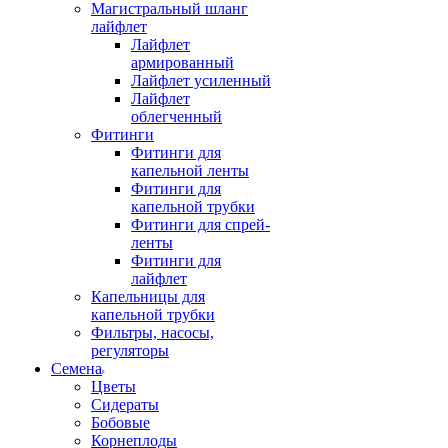
Магистральный шланг
лайфлет
Лайфлет
армированный
Лайфлет усиленный
Лайфлет
облегченный
Фитинги
Фитинги для
капельной ленты
Фитинги для
капельной трубки
Фитинги для спрей-
ленты
Фитинги для
лайфлет
Капельницы для
капельной трубки
Фильтры, насосы,
регуляторы
Семена
Цветы
Сидераты
Бобовые
Корнеплоды