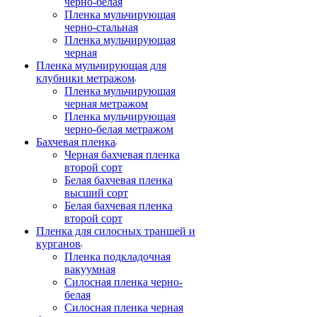
черно-белая
Пленка мульчирующая
черно-стальная
Пленка мульчирующая
черная
Пленка мульчирующая для
клубники метражом
Пленка мульчирующая
черная метражом
Пленка мульчирующая
черно-белая метражом
Бахчевая пленка
Черная бахчевая пленка
второй сорт
Белая бахчевая пленка
высший сорт
Белая бахчевая пленка
второй сорт
Пленка для силосных траншей и
курганов
Пленка подкладочная
вакуумная
Силосная пленка черно-
белая
Силосная пленка черная