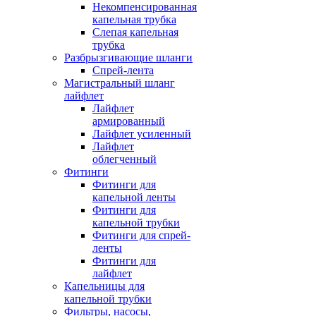
Некомпенсированная
капельная трубка
Слепая капельная
трубка
Разбрызгивающие шланги
Спрей-лента
Магистральный шланг
лайфлет
Лайфлет
армированный
Лайфлет усиленный
Лайфлет
облегченный
Фитинги
Фитинги для
капельной ленты
Фитинги для
капельной трубки
Фитинги для спрей-
ленты
Фитинги для
лайфлет
Капельницы для
капельной трубки
Фильтры, насосы,