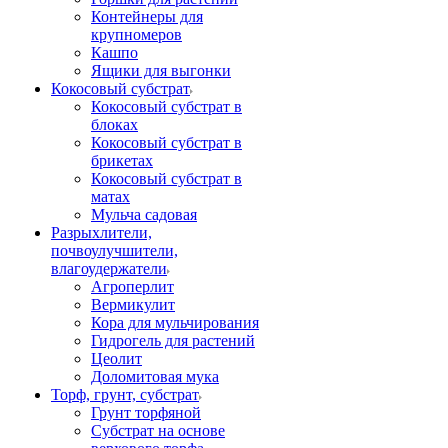
Контейнеры для
крупномеров
Кашпо
Ящики для выгонки
Кокосовый субстрат
Кокосовый субстрат в
блоках
Кокосовый субстрат в
брикетах
Кокосовый субстрат в
матах
Мульча садовая
Разрыхлители,
почвоулучшители,
влагоудержатели
Агроперлит
Вермикулит
Кора для мульчирования
Гидрогель для растений
Цеолит
Доломитовая мука
Торф, грунт, субстрат
Грунт торфяной
Субстрат на основе