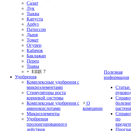
Салат
Лук
Тыква
Капуста
Арбуз
Патиссон
Дыня
Томат
Огурец
Кабачок
Баклажан
Перец
Травы
+ ЕЩЕ 7
Полезная
Удобрения
информация
Комплексные удобрения с
микроэлементами
Статьи
Стимуляторы роста
руково
корневой системы
Справо
Комплексные удобрения с
О
болезн
аминокислотами
компании
растен
Микроэлементы
Справо
Удобрения
по
пролонгированного
вредит
действия
Прогр