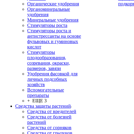
Органические удобрения
подкор
Органоминеральные
удобрения
Минеральные удобрения
Стимуляторы роста
Стимуляторы роста и
антистрессанты на основе
фульвовых и гуминовых
кислот
Стимуляторы
плодообразования,
созревания, окраски,
размеров, завязи
Удобрения фасовкой для
личных подсобных
хозяйств
Вспомогательные
препараты
+ ЕЩЕ 3
Средства защиты растений
Средства от вредителей
Средства от болезней
растений
Средства от сорняков
Средства от грызунов