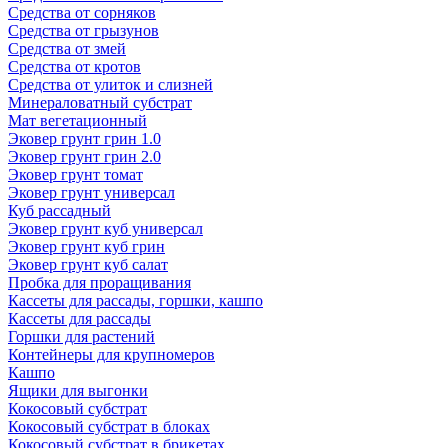
Средства от сорняков
Средства от грызунов
Средства от змей
Средства от кротов
Средства от улиток и слизней
Минераловатный субстрат
Мат вегетационный
Эковер грунт грин 1.0
Эковер грунт грин 2.0
Эковер грунт томат
Эковер грунт универсал
Куб рассадный
Эковер грунт куб универсал
Эковер грунт куб грин
Эковер грунт куб салат
Пробка для проращивания
Кассеты для рассады, горшки, кашпо
Кассеты для рассады
Горшки для растений
Контейнеры для крупномеров
Кашпо
Ящики для выгонки
Кокосовый субстрат
Кокосовый субстрат в блоках
Кокосовый субстрат в брикетах