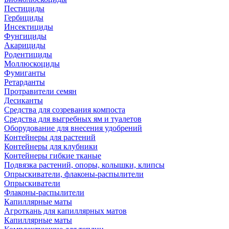
Пестициды
Гербициды
Инсектициды
Фунгициды
Акарициды
Родентициды
Моллюскоциды
Фумиганты
Ретарданты
Протравители семян
Десиканты
Средства для созревания компоста
Средства для выгребных ям и туалетов
Оборудование для внесения удобрений
Контейнеры для растений
Контейнеры для клубники
Контейнеры гибкие тканые
Подвязка растений, опоры, колышки, клипсы
Опрыскиватели, флаконы-распылители
Опрыскиватели
Флаконы-распылители
Капиллярные маты
Агроткань для капиллярных матов
Капиллярные маты