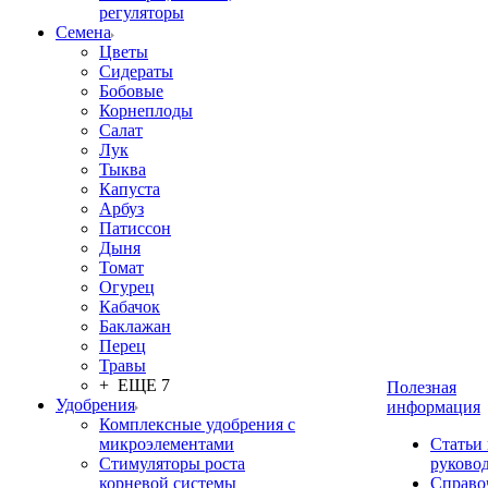
регуляторы
Семена
Цветы
Сидераты
Бобовые
Корнеплоды
Салат
Лук
Тыква
Капуста
Арбуз
Патиссон
Дыня
Томат
Огурец
Кабачок
Баклажан
Перец
Травы
+ ЕЩЕ 7
Полезная
Удобрения
информация
Комплексные удобрения с
микроэлементами
Статьи
Стимуляторы роста
руково
корневой системы
Справо