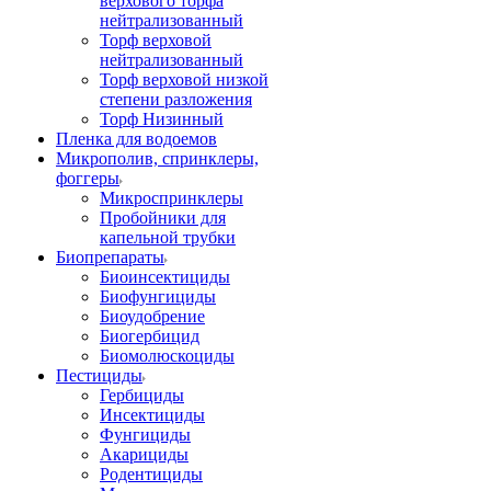
верхового торфа
нейтрализованный
Торф верховой
нейтрализованный
Торф верховой низкой
степени разложения
Торф Низинный
Пленка для водоемов
Микрополив, спринклеры,
фоггеры
Микроспринклеры
Пробойники для
капельной трубки
Биопрепараты
Биоинсектициды
Биофунгициды
Биоудобрение
Биогербицид
Биомолюскоциды
Пестициды
Гербициды
Инсектициды
Фунгициды
Акарициды
Родентициды