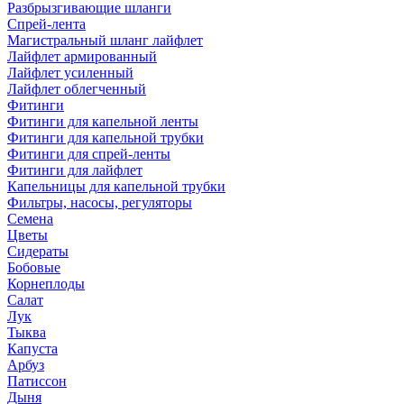
Разбрызгивающие шланги
Спрей-лента
Магистральный шланг лайфлет
Лайфлет армированный
Лайфлет усиленный
Лайфлет облегченный
Фитинги
Фитинги для капельной ленты
Фитинги для капельной трубки
Фитинги для спрей-ленты
Фитинги для лайфлет
Капельницы для капельной трубки
Фильтры, насосы, регуляторы
Семена
Цветы
Сидераты
Бобовые
Корнеплоды
Салат
Лук
Тыква
Капуста
Арбуз
Патиссон
Дыня