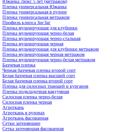
Южанка Люкс 5 лет (метражом)
Пленка универсальная Южанка
Пленка универсальная в рулоне
Пленка универсальная метражом
Профиль клипса ЗигЗаг
Пленка мульчирующая для клубники
Пленка мульчирующая черно-белая
Пленка мульчирующая черно-стальная
Пленка мульчирующая черная
Пленка мульчирующая для клубники метражом
Пленка мульчирующая черная метражом
Пленка мульчирующая черно-белая метражом
Бахчевая пленка
Черная бахчевая пленка второй сорт
Белая бахчевая пленка высший сорт
Белая бахчевая пленка второй сорт
Пленка для силосных траншей и курганов
Пленка подкладочная вакуумная
Силосная пленка черно-белая
Силосная пленка черная
Агроткань
Агроткань в рулонах
Агроткань фасованная
Сетки затеняющие
Сетка затеняющая фасованная