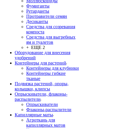
Моллюскоциды
Фумиганты
Ретарданты
Протравители семян
Десиканты
Средства для созревания
компоста
Средства для выгребных
ям и туалетов
+ ЕЩЕ 2
Оборудование для внесения
удобрений
Контейнеры для растений
Контейнеры для клубники
Контейнеры гибкие
тканые
Подвязка растений, опоры,
колышки, клипсы
Опрыскиватели, флаконы-
распылители
Опрыскиватели
Флаконы-распылители
Капиллярные маты
Агроткань для
капиллярных матов