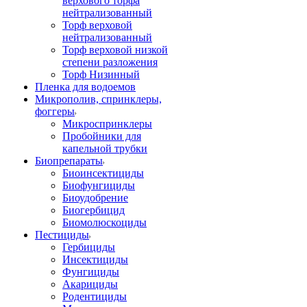
верхового торфа
нейтрализованный
Торф верховой
нейтрализованный
Торф верховой низкой
степени разложения
Торф Низинный
Пленка для водоемов
Микрополив, спринклеры,
фоггеры
Микроспринклеры
Пробойники для
капельной трубки
Биопрепараты
Биоинсектициды
Биофунгициды
Биоудобрение
Биогербицид
Биомолюскоциды
Пестициды
Гербициды
Инсектициды
Фунгициды
Акарициды
Родентициды