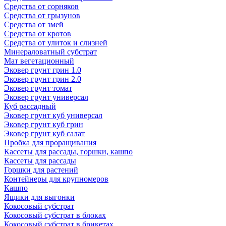
Средства от сорняков
Средства от грызунов
Средства от змей
Средства от кротов
Средства от улиток и слизней
Минераловатный субстрат
Мат вегетационный
Эковер грунт грин 1.0
Эковер грунт грин 2.0
Эковер грунт томат
Эковер грунт универсал
Куб рассадный
Эковер грунт куб универсал
Эковер грунт куб грин
Эковер грунт куб салат
Пробка для проращивания
Кассеты для рассады, горшки, кашпо
Кассеты для рассады
Горшки для растений
Контейнеры для крупномеров
Кашпо
Ящики для выгонки
Кокосовый субстрат
Кокосовый субстрат в блоках
Кокосовый субстрат в брикетах