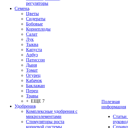
регуляторы
Семена
Цветы
Сидераты
Бобовые
Корнеплоды
Салат
Лук
Тыква
Капуста
Арбуз
Патиссон
Дыня
Томат
Огурец
Кабачок
Баклажан
Перец
Травы
+ ЕЩЕ 7
Полезная
Удобрения
информация
Комплексные удобрения с
микроэлементами
Статьи
Стимуляторы роста
руково
корневой системы
Справо