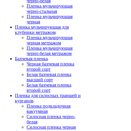
черно-белая
Пленка мульчирующая
черно-стальная
Пленка мульчирующая
черная
Пленка мульчирующая для
клубники метражом
Пленка мульчирующая
черная метражом
Пленка мульчирующая
черно-белая метражом
Бахчевая пленка
Черная бахчевая пленка
второй сорт
Белая бахчевая пленка
высший сорт
Белая бахчевая пленка
второй сорт
Пленка для силосных траншей и
курганов
Пленка подкладочная
вакуумная
Силосная пленка черно-
белая
Силосная пленка черная