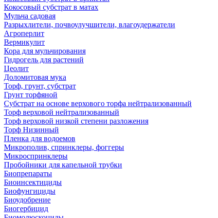
Кокосовый субстрат в матах
Мульча садовая
Разрыхлители, почвоулучшители, влагоудержатели
Агроперлит
Вермикулит
Кора для мульчирования
Гидрогель для растений
Цеолит
Доломитовая мука
Торф, грунт, субстрат
Грунт торфяной
Субстрат на основе верхового торфа нейтрализованный
Торф верховой нейтрализованный
Торф верховой низкой степени разложения
Торф Низинный
Пленка для водоемов
Микрополив, спринклеры, фоггеры
Микроспринклеры
Пробойники для капельной трубки
Биопрепараты
Биоинсектициды
Биофунгициды
Биоудобрение
Биогербицид
Биомолюскоциды