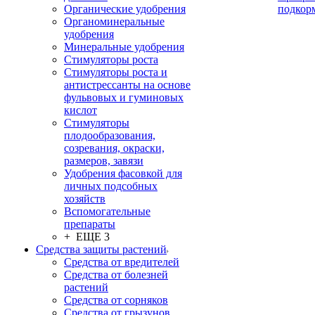
Органические удобрения
подкор
Органоминеральные
удобрения
Минеральные удобрения
Стимуляторы роста
Стимуляторы роста и
антистрессанты на основе
фульвовых и гуминовых
кислот
Стимуляторы
плодообразования,
созревания, окраски,
размеров, завязи
Удобрения фасовкой для
личных подсобных
хозяйств
Вспомогательные
препараты
+ ЕЩЕ 3
Средства защиты растений
Средства от вредителей
Средства от болезней
растений
Средства от сорняков
Средства от грызунов