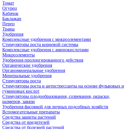
Томат
Огурец
Кабачок
Баклажан
Перец
Травы
Удобрения
Комплексные удобрения с микроэлементами
Стимуляторы роста корневой системы
Комплексные удобрения с аминокислотами
Микроэлементы
Удобрения пролонгированного действия
Органические удобрения
Органоминеральные удобрения
Минеральные удобрения
Стимуляторы роста
Стимуляторы роста и антистрессанты на основе фульвовых и
гуминовых кислот
Стимуляторы плодообразования, созревания, окраски,
размеров, завязи
Удобрения фасовкой для личных подсобных хозяйств
Вспомогательные препараты
Средства защиты растений
Средства от вредителей
Средства от болезней растений