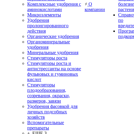
Комплексные удобрения с
О
болезн
аминокислотами
компании
растен
Микроэлементы
Справо
Удобрения
по
пролонгированного
вредит
действия
Прогр
Органические удобрения
подкор
Органоминеральные
удобрения
Минеральные удобрения
Стимуляторы роста
Стимуляторы роста и
антистрессанты на основе
фульвовых и гуминовых
кислот
Стимуляторы
плодообразования,
созревания, окраски,
размеров, завязи
Удобрения фасовкой для
личных подсобных
хозяйств
Вспомогательные
препараты
+ ЕЩЕ 3