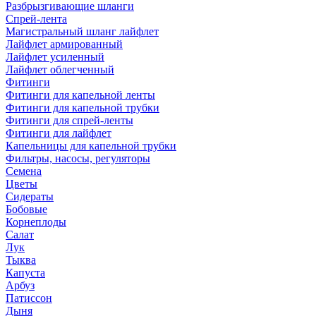
Разбрызгивающие шланги
Спрей-лента
Магистральный шланг лайфлет
Лайфлет армированный
Лайфлет усиленный
Лайфлет облегченный
Фитинги
Фитинги для капельной ленты
Фитинги для капельной трубки
Фитинги для спрей-ленты
Фитинги для лайфлет
Капельницы для капельной трубки
Фильтры, насосы, регуляторы
Семена
Цветы
Сидераты
Бобовые
Корнеплоды
Салат
Лук
Тыква
Капуста
Арбуз
Патиссон
Дыня