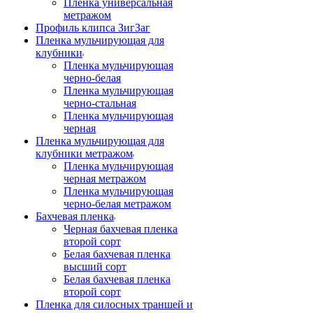
Пленка универсальная
метражом
Профиль клипса ЗигЗаг
Пленка мульчирующая для
клубники
Пленка мульчирующая
черно-белая
Пленка мульчирующая
черно-стальная
Пленка мульчирующая
черная
Пленка мульчирующая для
клубники метражом
Пленка мульчирующая
черная метражом
Пленка мульчирующая
черно-белая метражом
Бахчевая пленка
Черная бахчевая пленка
второй сорт
Белая бахчевая пленка
высший сорт
Белая бахчевая пленка
второй сорт
Пленка для силосных траншей и