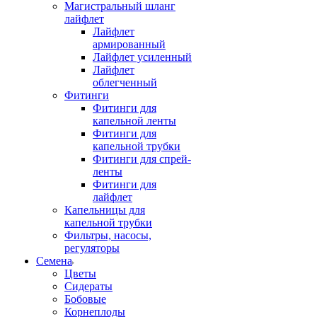
Магистральный шланг
лайфлет
Лайфлет
армированный
Лайфлет усиленный
Лайфлет
облегченный
Фитинги
Фитинги для
капельной ленты
Фитинги для
капельной трубки
Фитинги для спрей-
ленты
Фитинги для
лайфлет
Капельницы для
капельной трубки
Фильтры, насосы,
регуляторы
Семена
Цветы
Сидераты
Бобовые
Корнеплоды