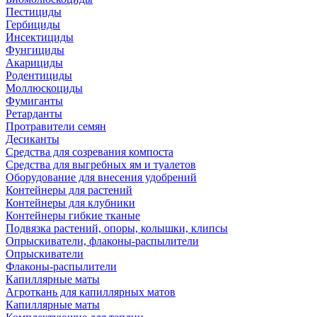
Пестициды
Гербициды
Инсектициды
Фунгициды
Акарициды
Родентициды
Моллюскоциды
Фумиганты
Ретарданты
Протравители семян
Десиканты
Средства для созревания компоста
Средства для выгребных ям и туалетов
Оборудование для внесения удобрений
Контейнеры для растений
Контейнеры для клубники
Контейнеры гибкие тканые
Подвязка растений, опоры, колышки, клипсы
Опрыскиватели, флаконы-распылители
Опрыскиватели
Флаконы-распылители
Капиллярные маты
Агроткань для капиллярных матов
Капиллярные маты