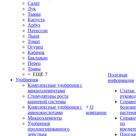
Салат
Лук
Тыква
Капуста
Арбуз
Патиссон
Дыня
Томат
Огурец
Кабачок
Баклажан
Перец
Травы
+ ЕЩЕ 7
Полезная
Удобрения
информация
Комплексные удобрения с
микроэлементами
Статьи
Стимуляторы роста
руково
корневой системы
Справо
Комплексные удобрения с
О
болезн
аминокислотами
компании
растен
Микроэлементы
Справо
Удобрения
по
пролонгированного
вредит
действия
Прогр