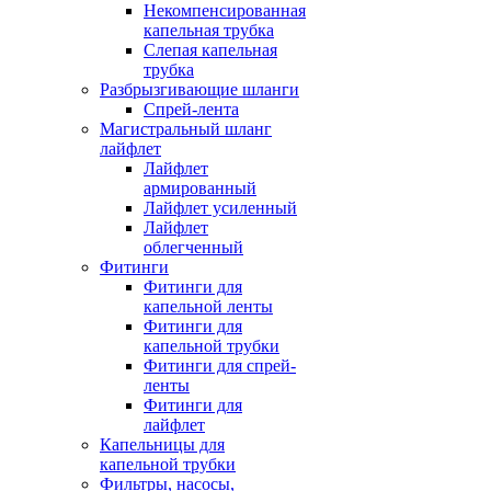
Некомпенсированная
капельная трубка
Слепая капельная
трубка
Разбрызгивающие шланги
Спрей-лента
Магистральный шланг
лайфлет
Лайфлет
армированный
Лайфлет усиленный
Лайфлет
облегченный
Фитинги
Фитинги для
капельной ленты
Фитинги для
капельной трубки
Фитинги для спрей-
ленты
Фитинги для
лайфлет
Капельницы для
капельной трубки
Фильтры, насосы,