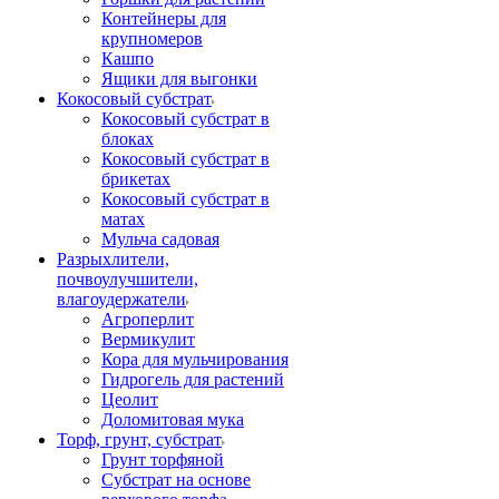
Контейнеры для
крупномеров
Кашпо
Ящики для выгонки
Кокосовый субстрат
Кокосовый субстрат в
блоках
Кокосовый субстрат в
брикетах
Кокосовый субстрат в
матах
Мульча садовая
Разрыхлители,
почвоулучшители,
влагоудержатели
Агроперлит
Вермикулит
Кора для мульчирования
Гидрогель для растений
Цеолит
Доломитовая мука
Торф, грунт, субстрат
Грунт торфяной
Субстрат на основе