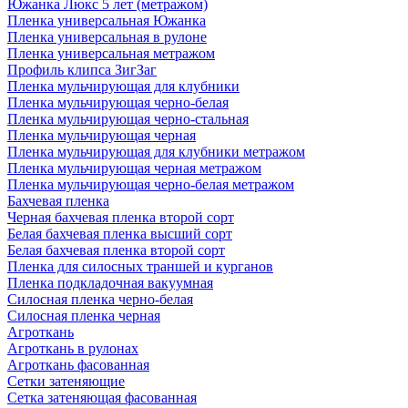
Южанка Люкс 5 лет (метражом)
Пленка универсальная Южанка
Пленка универсальная в рулоне
Пленка универсальная метражом
Профиль клипса ЗигЗаг
Пленка мульчирующая для клубники
Пленка мульчирующая черно-белая
Пленка мульчирующая черно-стальная
Пленка мульчирующая черная
Пленка мульчирующая для клубники метражом
Пленка мульчирующая черная метражом
Пленка мульчирующая черно-белая метражом
Бахчевая пленка
Черная бахчевая пленка второй сорт
Белая бахчевая пленка высший сорт
Белая бахчевая пленка второй сорт
Пленка для силосных траншей и курганов
Пленка подкладочная вакуумная
Силосная пленка черно-белая
Силосная пленка черная
Агроткань
Агроткань в рулонах
Агроткань фасованная
Сетки затеняющие
Сетка затеняющая фасованная