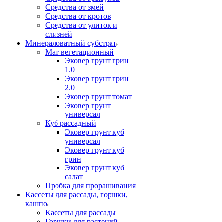
Средства от змей
Средства от кротов
Средства от улиток и
слизней
Минераловатный субстрат
Мат вегетационный
Эковер грунт грин
1.0
Эковер грунт грин
2.0
Эковер грунт томат
Эковер грунт
универсал
Куб рассадный
Эковер грунт куб
универсал
Эковер грунт куб
грин
Эковер грунт куб
салат
Пробка для проращивания
Кассеты для рассады, горшки,
кашпо
Кассеты для рассады
Горшки для растений