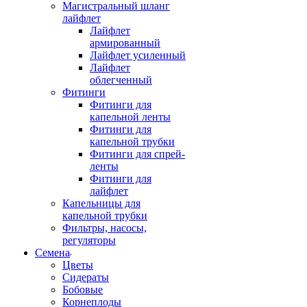
Магистральный шланг
лайфлет
Лайфлет
армированный
Лайфлет усиленный
Лайфлет
облегченный
Фитинги
Фитинги для
капельной ленты
Фитинги для
капельной трубки
Фитинги для спрей-
ленты
Фитинги для
лайфлет
Капельницы для
капельной трубки
Фильтры, насосы,
регуляторы
Семена
Цветы
Сидераты
Бобовые
Корнеплоды