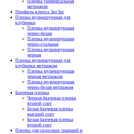
Пленка универсальная
метражом
Профиль клипса ЗигЗаг
Пленка мульчирующая для
клубники
Пленка мульчирующая
черно-белая
Пленка мульчирующая
черно-стальная
Пленка мульчирующая
черная
Пленка мульчирующая для
клубники метражом
Пленка мульчирующая
черная метражом
Пленка мульчирующая
черно-белая метражом
Бахчевая пленка
Черная бахчевая пленка
второй сорт
Белая бахчевая пленка
высший сорт
Белая бахчевая пленка
второй сорт
Пленка для силосных траншей и