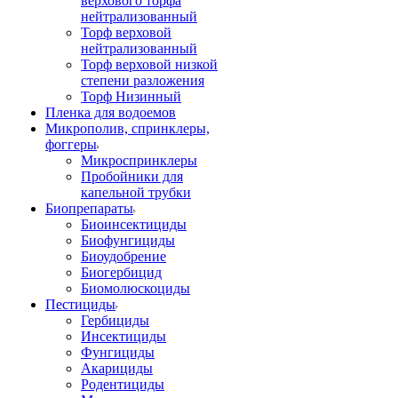
верхового торфа
нейтрализованный
Торф верховой
нейтрализованный
Торф верховой низкой
степени разложения
Торф Низинный
Пленка для водоемов
Микрополив, спринклеры,
фоггеры
Микроспринклеры
Пробойники для
капельной трубки
Биопрепараты
Биоинсектициды
Биофунгициды
Биоудобрение
Биогербицид
Биомолюскоциды
Пестициды
Гербициды
Инсектициды
Фунгициды
Акарициды
Родентициды