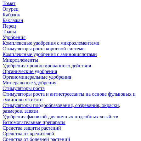
Томат
Огурец
Кабачок
Баклажан
Перец
Травы
Удобрения
Комплексные удобрения с микроэлементами
Стимуляторы роста корневой системы
Комплексные удобрения с аминокислотами
Микроэлементы
Удобрения пролонгированного действия
Органические удобрения
Органоминеральные удобрения
Минеральные удобрения
Стимуляторы роста
Стимуляторы роста и антистрессанты на основе фульвовых и
гуминовых кислот
Стимуляторы плодообразования, созревания, окраски,
размеров, завязи
Удобрения фасовкой для личных подсобных хозяйств
Вспомогательные препараты
Средства защиты растений
Средства от вредителей
Средства от болезней растений