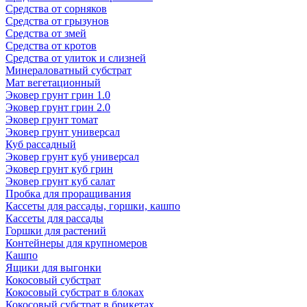
Средства от сорняков
Средства от грызунов
Средства от змей
Средства от кротов
Средства от улиток и слизней
Минераловатный субстрат
Мат вегетационный
Эковер грунт грин 1.0
Эковер грунт грин 2.0
Эковер грунт томат
Эковер грунт универсал
Куб рассадный
Эковер грунт куб универсал
Эковер грунт куб грин
Эковер грунт куб салат
Пробка для проращивания
Кассеты для рассады, горшки, кашпо
Кассеты для рассады
Горшки для растений
Контейнеры для крупномеров
Кашпо
Ящики для выгонки
Кокосовый субстрат
Кокосовый субстрат в блоках
Кокосовый субстрат в брикетах