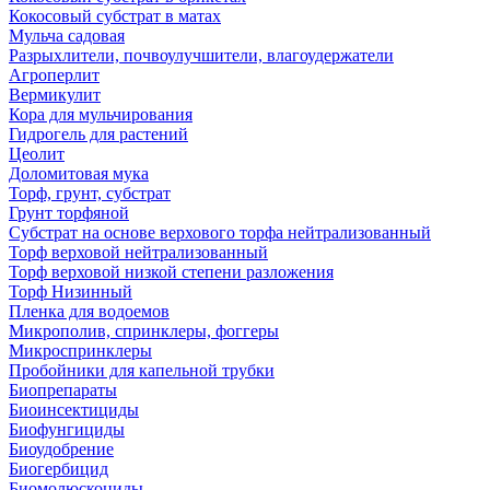
Кокосовый субстрат в матах
Мульча садовая
Разрыхлители, почвоулучшители, влагоудержатели
Агроперлит
Вермикулит
Кора для мульчирования
Гидрогель для растений
Цеолит
Доломитовая мука
Торф, грунт, субстрат
Грунт торфяной
Субстрат на основе верхового торфа нейтрализованный
Торф верховой нейтрализованный
Торф верховой низкой степени разложения
Торф Низинный
Пленка для водоемов
Микрополив, спринклеры, фоггеры
Микроспринклеры
Пробойники для капельной трубки
Биопрепараты
Биоинсектициды
Биофунгициды
Биоудобрение
Биогербицид
Биомолюскоциды