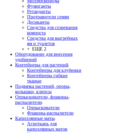
Моллюскоциды
Фумиганты
Ретарданты
Протравители семян
Десиканты
Средства для созревания
компоста
Средства для выгребных
ям и туалетов
+ ЕЩЕ 2
Оборудование для внесения
удобрений
Контейнеры для растений
Контейнеры для клубники
Контейнеры гибкие
тканые
Подвязка растений, опоры,
колышки, клипсы
Опрыскиватели, флаконы-
распылители
Опрыскиватели
Флаконы-распылители
Капиллярные маты
Агроткань для
капиллярных матов