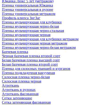
Южанка Люкс 5 лет (метражом)
Пленка универсальная Южанка
Пленка универсальная в рулоне
Пленка универсальная метражом
Профиль клипса ЗигЗаг
Пленка мульчирующая для клубники
Пленка мульчирующая черно-белая
Пленка мульчирующая черно-стальная
Пленка мульчирующая черная
Пленка мульчирующая для клубники метражом
Пленка мульчирующая черная метражом
Пленка мульчирующая черно-белая метражом
Бахчевая пленка
Черная бахчевая пленка второй сорт
Белая бахчевая пленка высший сорт
Белая бахчевая пленка второй сорт
Пленка для силосных траншей и курганов
Пленка подкладочная вакуумная
Силосная пленка черно-белая
Силосная пленка черная
Агроткань
Агроткань в рулонах
Агроткань фасованная
Сетки затеняющие
Сетка затеняющая фасованная