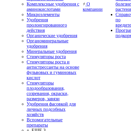
Комплексные удобрения с
О
болезн
аминокислотами
компании
растен
Микроэлементы
Справо
Удобрения
по
пролонгированного
вредит
действия
Прогр
Органические удобрения
подкор
Органоминеральные
удобрения
Минеральные удобрения
Стимуляторы роста
Стимуляторы роста и
антистрессанты на основе
фульвовых и гуминовых
кислот
Стимуляторы
плодообразования,
созревания, окраски,
размеров, завязи
Удобрения фасовкой для
личных подсобных
хозяйств
Вспомогательные
препараты
+ ЕЩЕ 3