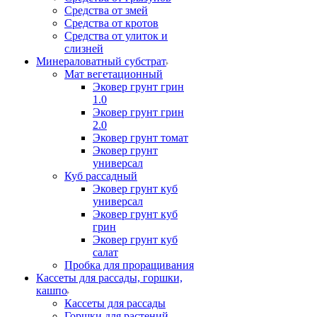
Средства от змей
Средства от кротов
Средства от улиток и
слизней
Минераловатный субстрат
Мат вегетационный
Эковер грунт грин
1.0
Эковер грунт грин
2.0
Эковер грунт томат
Эковер грунт
универсал
Куб рассадный
Эковер грунт куб
универсал
Эковер грунт куб
грин
Эковер грунт куб
салат
Пробка для проращивания
Кассеты для рассады, горшки,
кашпо
Кассеты для рассады
Горшки для растений