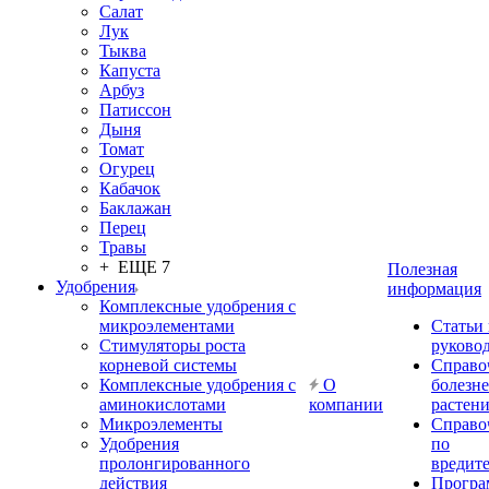
Салат
Лук
Тыква
Капуста
Арбуз
Патиссон
Дыня
Томат
Огурец
Кабачок
Баклажан
Перец
Травы
+ ЕЩЕ 7
Полезная
Удобрения
информация
Комплексные удобрения с
микроэлементами
Статьи
Стимуляторы роста
руково
корневой системы
Справо
Комплексные удобрения с
О
болезн
аминокислотами
компании
растен
Микроэлементы
Справо
Удобрения
по
пролонгированного
вредит
действия
Прогр