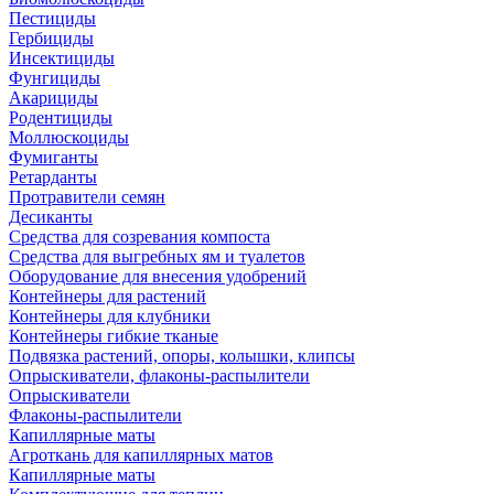
Пестициды
Гербициды
Инсектициды
Фунгициды
Акарициды
Родентициды
Моллюскоциды
Фумиганты
Ретарданты
Протравители семян
Десиканты
Средства для созревания компоста
Средства для выгребных ям и туалетов
Оборудование для внесения удобрений
Контейнеры для растений
Контейнеры для клубники
Контейнеры гибкие тканые
Подвязка растений, опоры, колышки, клипсы
Опрыскиватели, флаконы-распылители
Опрыскиватели
Флаконы-распылители
Капиллярные маты
Агроткань для капиллярных матов
Капиллярные маты