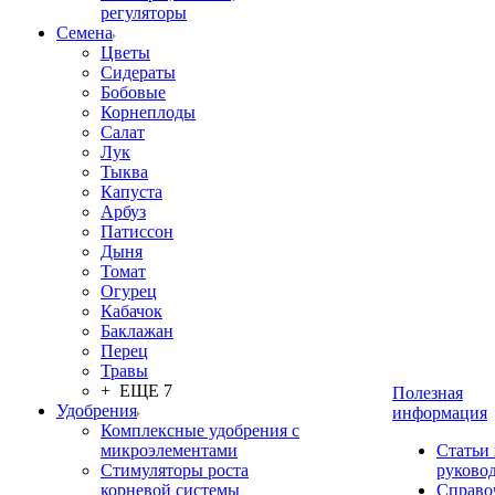
регуляторы
Семена
Цветы
Сидераты
Бобовые
Корнеплоды
Салат
Лук
Тыква
Капуста
Арбуз
Патиссон
Дыня
Томат
Огурец
Кабачок
Баклажан
Перец
Травы
+ ЕЩЕ 7
Полезная
Удобрения
информация
Комплексные удобрения с
микроэлементами
Статьи
Стимуляторы роста
руково
корневой системы
Справо