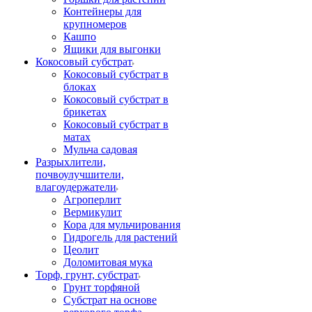
Контейнеры для
крупномеров
Кашпо
Ящики для выгонки
Кокосовый субстрат
Кокосовый субстрат в
блоках
Кокосовый субстрат в
брикетах
Кокосовый субстрат в
матах
Мульча садовая
Разрыхлители,
почвоулучшители,
влагоудержатели
Агроперлит
Вермикулит
Кора для мульчирования
Гидрогель для растений
Цеолит
Доломитовая мука
Торф, грунт, субстрат
Грунт торфяной
Субстрат на основе