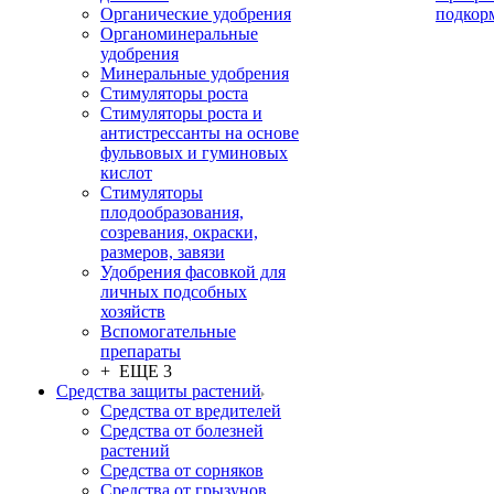
Органические удобрения
подкор
Органоминеральные
удобрения
Минеральные удобрения
Стимуляторы роста
Стимуляторы роста и
антистрессанты на основе
фульвовых и гуминовых
кислот
Стимуляторы
плодообразования,
созревания, окраски,
размеров, завязи
Удобрения фасовкой для
личных подсобных
хозяйств
Вспомогательные
препараты
+ ЕЩЕ 3
Средства защиты растений
Средства от вредителей
Средства от болезней
растений
Средства от сорняков
Средства от грызунов