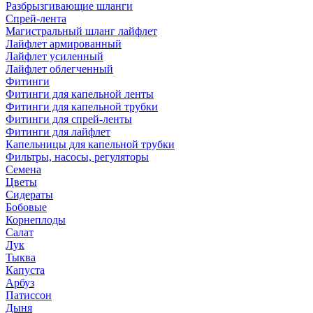
Разбрызгивающие шланги
Спрей-лента
Магистральный шланг лайфлет
Лайфлет армированный
Лайфлет усиленный
Лайфлет облегченный
Фитинги
Фитинги для капельной ленты
Фитинги для капельной трубки
Фитинги для спрей-ленты
Фитинги для лайфлет
Капельницы для капельной трубки
Фильтры, насосы, регуляторы
Семена
Цветы
Сидераты
Бобовые
Корнеплоды
Салат
Лук
Тыква
Капуста
Арбуз
Патиссон
Дыня