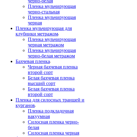
черно-белая
Пленка мульчирующая
черно-стальная
Пленка мульчирующая
черная
Пленка мульчирующая для
клубники метражом
Пленка мульчирующая
черная метражом
Пленка мульчирующая
черно-белая метражом
Бахчевая пленка
Черная бахчевая пленка
второй сорт
Белая бахчевая пленка
высший сорт
Белая бахчевая пленка
второй сорт
Пленка для силосных траншей и
курганов
Пленка подкладочная
вакуумная
Силосная пленка черно-
белая
Силосная пленка черная