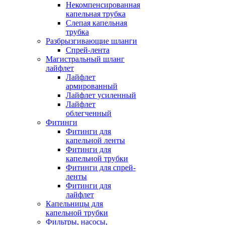
Некомпенсированная
капельная трубка
Слепая капельная
трубка
Разбрызгивающие шланги
Спрей-лента
Магистральный шланг
лайфлет
Лайфлет
армированный
Лайфлет усиленный
Лайфлет
облегченный
Фитинги
Фитинги для
капельной ленты
Фитинги для
капельной трубки
Фитинги для спрей-
ленты
Фитинги для
лайфлет
Капельницы для
капельной трубки
Фильтры, насосы,