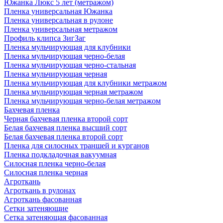
Южанка Люкс 5 лет (метражом)
Пленка универсальная Южанка
Пленка универсальная в рулоне
Пленка универсальная метражом
Профиль клипса ЗигЗаг
Пленка мульчирующая для клубники
Пленка мульчирующая черно-белая
Пленка мульчирующая черно-стальная
Пленка мульчирующая черная
Пленка мульчирующая для клубники метражом
Пленка мульчирующая черная метражом
Пленка мульчирующая черно-белая метражом
Бахчевая пленка
Черная бахчевая пленка второй сорт
Белая бахчевая пленка высший сорт
Белая бахчевая пленка второй сорт
Пленка для силосных траншей и курганов
Пленка подкладочная вакуумная
Силосная пленка черно-белая
Силосная пленка черная
Агроткань
Агроткань в рулонах
Агроткань фасованная
Сетки затеняющие
Сетка затеняющая фасованная