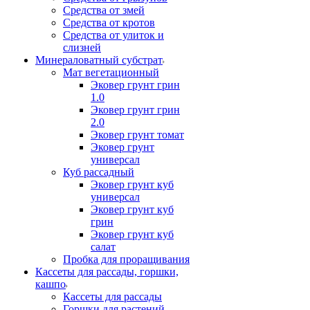
Средства от змей
Средства от кротов
Средства от улиток и
слизней
Минераловатный субстрат
Мат вегетационный
Эковер грунт грин
1.0
Эковер грунт грин
2.0
Эковер грунт томат
Эковер грунт
универсал
Куб рассадный
Эковер грунт куб
универсал
Эковер грунт куб
грин
Эковер грунт куб
салат
Пробка для проращивания
Кассеты для рассады, горшки,
кашпо
Кассеты для рассады
Горшки для растений