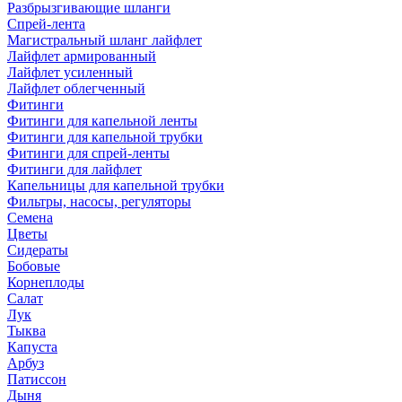
Разбрызгивающие шланги
Спрей-лента
Магистральный шланг лайфлет
Лайфлет армированный
Лайфлет усиленный
Лайфлет облегченный
Фитинги
Фитинги для капельной ленты
Фитинги для капельной трубки
Фитинги для спрей-ленты
Фитинги для лайфлет
Капельницы для капельной трубки
Фильтры, насосы, регуляторы
Семена
Цветы
Сидераты
Бобовые
Корнеплоды
Салат
Лук
Тыква
Капуста
Арбуз
Патиссон
Дыня