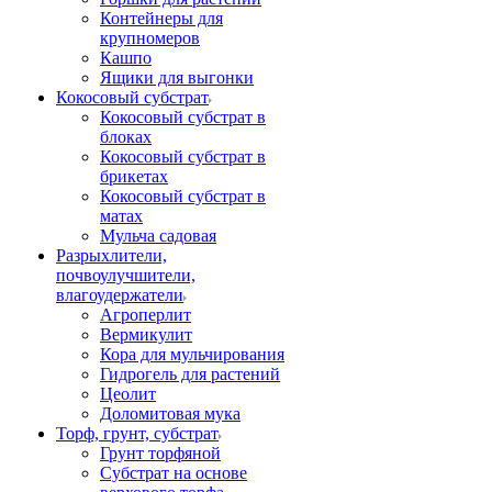
Контейнеры для
крупномеров
Кашпо
Ящики для выгонки
Кокосовый субстрат
Кокосовый субстрат в
блоках
Кокосовый субстрат в
брикетах
Кокосовый субстрат в
матах
Мульча садовая
Разрыхлители,
почвоулучшители,
влагоудержатели
Агроперлит
Вермикулит
Кора для мульчирования
Гидрогель для растений
Цеолит
Доломитовая мука
Торф, грунт, субстрат
Грунт торфяной
Субстрат на основе