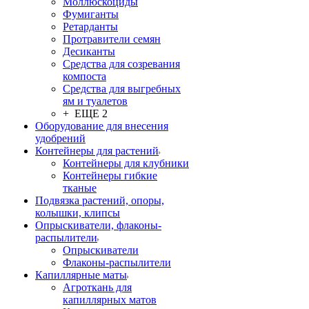
Моллюскоциды
Фумиганты
Ретарданты
Протравители семян
Десиканты
Средства для созревания
компоста
Средства для выгребных
ям и туалетов
+ ЕЩЕ 2
Оборудование для внесения
удобрений
Контейнеры для растений
Контейнеры для клубники
Контейнеры гибкие
тканые
Подвязка растений, опоры,
колышки, клипсы
Опрыскиватели, флаконы-
распылители
Опрыскиватели
Флаконы-распылители
Капиллярные маты
Агроткань для
капиллярных матов