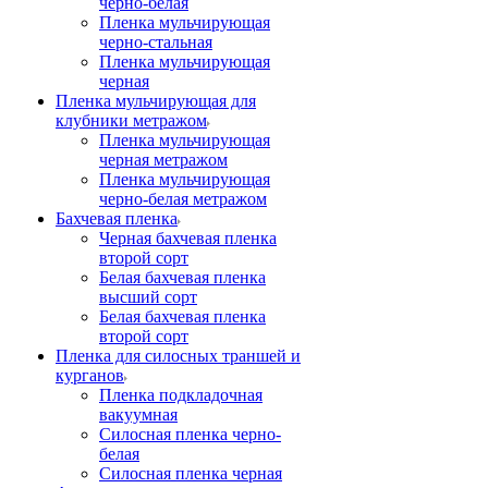
черно-белая
Пленка мульчирующая
черно-стальная
Пленка мульчирующая
черная
Пленка мульчирующая для
клубники метражом
Пленка мульчирующая
черная метражом
Пленка мульчирующая
черно-белая метражом
Бахчевая пленка
Черная бахчевая пленка
второй сорт
Белая бахчевая пленка
высший сорт
Белая бахчевая пленка
второй сорт
Пленка для силосных траншей и
курганов
Пленка подкладочная
вакуумная
Силосная пленка черно-
белая
Силосная пленка черная