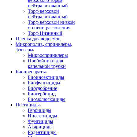
верхового торфа
нейтрализованный
Торф верховой
нейтрализованный
Торф верховой низкой
степени разложения
Торф Низинный
Пленка для водоемов
Микрополив, спринклеры,
фоггеры
Микроспринклеры
Пробойники для
капельной трубки
Биопрепараты
Биоинсектициды
Биофунгициды
Биоудобрение
Биогербицид
Биомолюскоциды
Пестициды
Гербициды
Инсектициды
Фунгициды
Акарициды
Родентициды