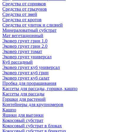
Средства от сорняков
Средства от грызунов
Средства от змей
Средства от кротов
Средства от улиток и слизней
Минераловатный субстрат
Мат вегетационный
Эковер грунт грин 1.0
Эковер грунт грин 2.0
Эковер грунт томат
Эковер грунт универсал
Куб рассадный
Эковер грунт куб универсал
Эковер грунт куб грин
Эковер грунт куб салат
Пробка для проращивания
Кассеты для рассады, горшки, кашпо
Кассеты для рассады
Горшки для растений
Контейнеры для крупномеров
Кашпо
Ящики для выгонки
Кокосовый субстрат
Кокосовый субстрат в блоках
Кокосовый субстрат в брикетах