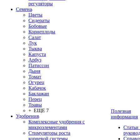
регуляторы
Семена
Цветы
Сидераты
Бобовые
Корнеплоды
Салат
Лук
Тыква
Капуста
Арбуз
Патиссон
Дыня
Томат
Огурец
Кабачок
Баклажан
Перец
Травы
+ ЕЩЕ 7
Полезная
Удобрения
информация
Комплексные удобрения с
микроэлементами
Статьи
Стимуляторы роста
руково
корневой системы
Справо