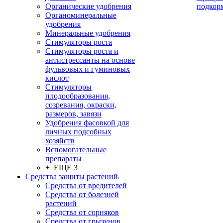
Органические удобрения
подкор
Органоминеральные
удобрения
Минеральные удобрения
Стимуляторы роста
Стимуляторы роста и
антистрессанты на основе
фульвовых и гуминовых
кислот
Стимуляторы
плодообразования,
созревания, окраски,
размеров, завязи
Удобрения фасовкой для
личных подсобных
хозяйств
Вспомогательные
препараты
+ ЕЩЕ 3
Средства защиты растений
Средства от вредителей
Средства от болезней
растений
Средства от сорняков
Средства от грызунов