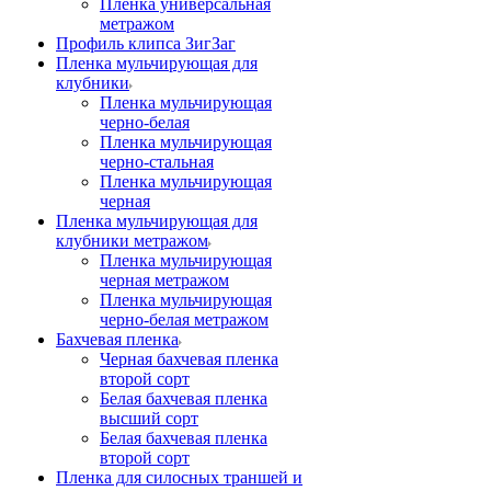
Пленка универсальная
метражом
Профиль клипса ЗигЗаг
Пленка мульчирующая для
клубники
Пленка мульчирующая
черно-белая
Пленка мульчирующая
черно-стальная
Пленка мульчирующая
черная
Пленка мульчирующая для
клубники метражом
Пленка мульчирующая
черная метражом
Пленка мульчирующая
черно-белая метражом
Бахчевая пленка
Черная бахчевая пленка
второй сорт
Белая бахчевая пленка
высший сорт
Белая бахчевая пленка
второй сорт
Пленка для силосных траншей и