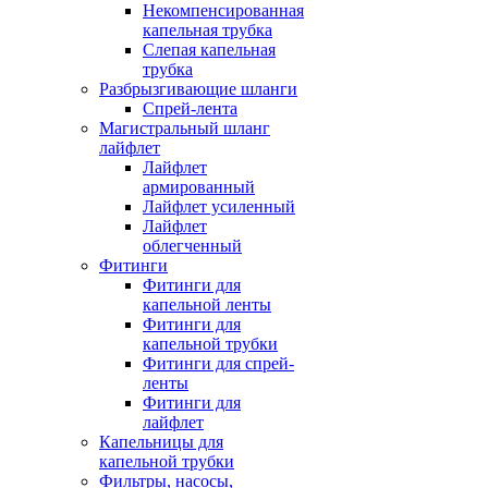
Некомпенсированная
капельная трубка
Слепая капельная
трубка
Разбрызгивающие шланги
Спрей-лента
Магистральный шланг
лайфлет
Лайфлет
армированный
Лайфлет усиленный
Лайфлет
облегченный
Фитинги
Фитинги для
капельной ленты
Фитинги для
капельной трубки
Фитинги для спрей-
ленты
Фитинги для
лайфлет
Капельницы для
капельной трубки
Фильтры, насосы,