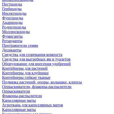
Пестициды
Гербициды
Инсектициды
Фунгициды
Акарициды
Родентициды
Моллюскоциды
Фумиганты
Ретарданты
Протравители семян
Десиканты
Средства для созревания компоста
Средства для выгребных ям и туалетов
Оборудование для внесения удобрений
Контейнеры для растений
Контейнеры для клубники
Контейнеры гибкие тканые
Подвязка растений, опоры, колышки, клипсы
Опрыскиватели, флаконы-распылители
Опрыскиватели
Флаконы-распылители
Капиллярные маты
Агроткань для капиллярных матов
Капиллярные маты