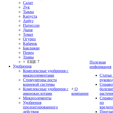
Салат
Лук
Тыква
Капуста
Арбуз
Патиссон
Дыня
Томат
Огурец
Кабачок
Баклажан
Перец
Травы
+ ЕЩЕ 7
Полезная
Удобрения
информация
Комплексные удобрения с
микроэлементами
Статьи
Стимуляторы роста
руково
корневой системы
Справо
Комплексные удобрения с
О
болезн
аминокислотами
компании
растен
Микроэлементы
Справо
Удобрения
по
пролонгированного
вредит
действия
Прогр