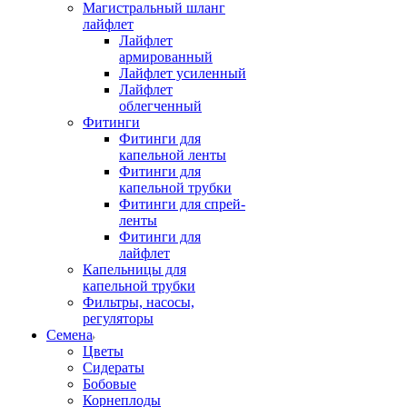
Магистральный шланг
лайфлет
Лайфлет
армированный
Лайфлет усиленный
Лайфлет
облегченный
Фитинги
Фитинги для
капельной ленты
Фитинги для
капельной трубки
Фитинги для спрей-
ленты
Фитинги для
лайфлет
Капельницы для
капельной трубки
Фильтры, насосы,
регуляторы
Семена
Цветы
Сидераты
Бобовые
Корнеплоды