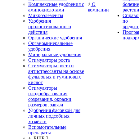
Комплексные удобрения с
О
болезн
аминокислотами
компании
растен
Микроэлементы
Справо
Удобрения
по
пролонгированного
вредит
действия
Прогр
Органические удобрения
подкор
Органоминеральные
удобрения
Минеральные удобрения
Стимуляторы роста
Стимуляторы роста и
антистрессанты на основе
фульвовых и гуминовых
кислот
Стимуляторы
плодообразования,
созревания, окраски,
размеров, завязи
Удобрения фасовкой для
личных подсобных
хозяйств
Вспомогательные
препараты
+ ЕЩЕ 3