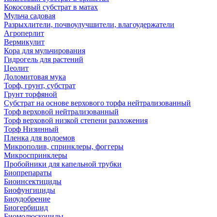
Кокосовый субстрат в матах
Мульча садовая
Разрыхлители, почвоулучшители, влагоудержатели
Агроперлит
Вермикулит
Кора для мульчирования
Гидрогель для растений
Цеолит
Доломитовая мука
Торф, грунт, субстрат
Грунт торфяной
Субстрат на основе верхового торфа нейтрализованный
Торф верховой нейтрализованный
Торф верховой низкой степени разложения
Торф Низинный
Пленка для водоемов
Микрополив, спринклеры, фоггеры
Микроспринклеры
Пробойники для капельной трубки
Биопрепараты
Биоинсектициды
Биофунгициды
Биоудобрение
Биогербицид
Биомолюскоциды