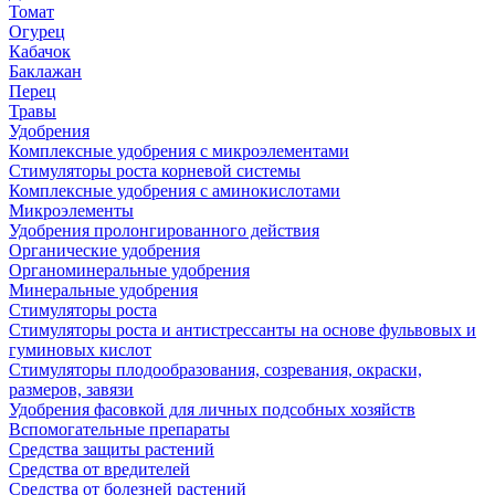
Томат
Огурец
Кабачок
Баклажан
Перец
Травы
Удобрения
Комплексные удобрения с микроэлементами
Стимуляторы роста корневой системы
Комплексные удобрения с аминокислотами
Микроэлементы
Удобрения пролонгированного действия
Органические удобрения
Органоминеральные удобрения
Минеральные удобрения
Стимуляторы роста
Стимуляторы роста и антистрессанты на основе фульвовых и
гуминовых кислот
Стимуляторы плодообразования, созревания, окраски,
размеров, завязи
Удобрения фасовкой для личных подсобных хозяйств
Вспомогательные препараты
Средства защиты растений
Средства от вредителей
Средства от болезней растений