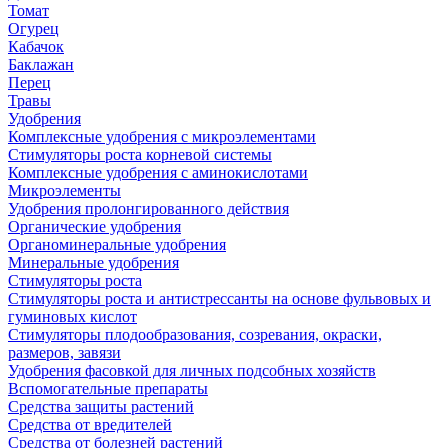
Томат
Огурец
Кабачок
Баклажан
Перец
Травы
Удобрения
Комплексные удобрения с микроэлементами
Стимуляторы роста корневой системы
Комплексные удобрения с аминокислотами
Микроэлементы
Удобрения пролонгированного действия
Органические удобрения
Органоминеральные удобрения
Минеральные удобрения
Стимуляторы роста
Стимуляторы роста и антистрессанты на основе фульвовых и
гуминовых кислот
Стимуляторы плодообразования, созревания, окраски,
размеров, завязи
Удобрения фасовкой для личных подсобных хозяйств
Вспомогательные препараты
Средства защиты растений
Средства от вредителей
Средства от болезней растений