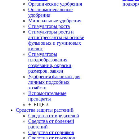
Органические удобрения
подкор
Органоминеральные
удобрения
Минеральные удобрения
Стимуляторы роста
Стимуляторы роста и
антистрессанты на основе
фульвовых и гуминовых
кислот
Стимуляторы
плодообразования,
созревания, окраски,
размеров, завязи
Удобрения фасовкой для
личных подсобных
хозяйств
Вспомогательные
препараты
+ ЕЩЕ 3
Средства защиты растений
Средства от вредителей
Средства от болезней
растений
Средства от сорняков
Средства от грызунов