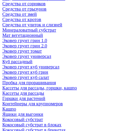
Средства от сорняков
Средства от грызунов
Средства от змей
Средства от кротов
Средства от улиток и слизней
Минераловатный субстрат
Мат вегетационный
Эковер грунт грин 1.0
Эковер грунт грин 2.0
Эковер грунт томат
Эковер грунт универсал
Куб рассадный
Эковер грунт куб универсал
Эковер грунт куб грин
Эковер грунт куб салат
Пробка для проращивания
Кассеты для рассады, горшки, кашпо
Кассеты для рассады
Горшки для растений
Контейнеры для крупномеров
Кашпо
Ящики для выгонки
Кокосовый субстрат
Кокосовый субстрат в блоках
Кокосовый субстрат в брикетах