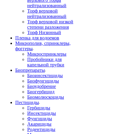
верхового торфа
нейтрализованный
Торф верховой
нейтрализованный
Торф верховой низкой
степени разложения
Торф Низинный
Пленка для водоемов
Микрополив, спринклеры,
фоггеры
Микроспринклеры
Пробойники для
капельной трубки
Биопрепараты
Биоинсектициды
Биофунгициды
Биоудобрение
Биогербицид
Биомолюскоциды
Пестициды
Гербициды
Инсектициды
Фунгициды
Акарициды
Родентициды