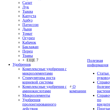
Салат
Лук
Тыква
Капуста
Арбуз
Патиссон
Дыня
Томат
Огурец
Кабачок
Баклажан
Перец
Травы
+ ЕЩЕ 7
Полезная
Удобрения
информация
Комплексные удобрения с
микроэлементами
Статьи
Стимуляторы роста
руково
корневой системы
Справо
Комплексные удобрения с
О
болезн
аминокислотами
компании
растен
Микроэлементы
Справо
Удобрения
по
пролонгированного
вредит
действия
Прогр