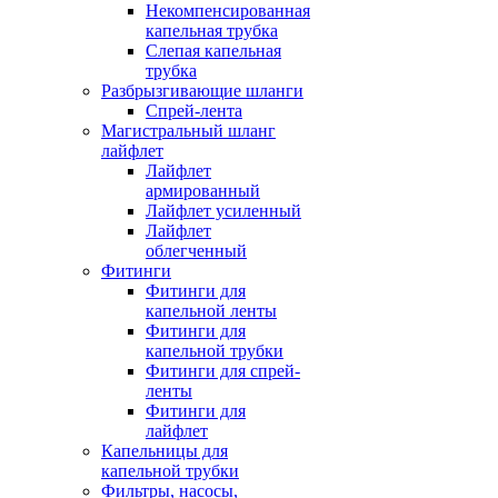
Некомпенсированная
капельная трубка
Слепая капельная
трубка
Разбрызгивающие шланги
Спрей-лента
Магистральный шланг
лайфлет
Лайфлет
армированный
Лайфлет усиленный
Лайфлет
облегченный
Фитинги
Фитинги для
капельной ленты
Фитинги для
капельной трубки
Фитинги для спрей-
ленты
Фитинги для
лайфлет
Капельницы для
капельной трубки
Фильтры, насосы,