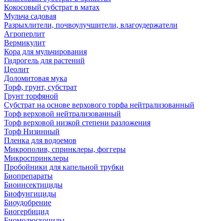
Кокосовый субстрат в матах
Мульча садовая
Разрыхлители, почвоулучшители, влагоудержатели
Агроперлит
Вермикулит
Кора для мульчирования
Гидрогель для растений
Цеолит
Доломитовая мука
Торф, грунт, субстрат
Грунт торфяной
Субстрат на основе верхового торфа нейтрализованный
Торф верховой нейтрализованный
Торф верховой низкой степени разложения
Торф Низинный
Пленка для водоемов
Микрополив, спринклеры, фоггеры
Микроспринклеры
Пробойники для капельной трубки
Биопрепараты
Биоинсектициды
Биофунгициды
Биоудобрение
Биогербицид
Биомолюскоциды