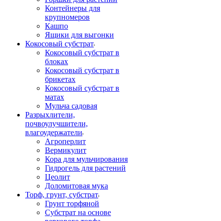
Контейнеры для
крупномеров
Кашпо
Ящики для выгонки
Кокосовый субстрат
Кокосовый субстрат в
блоках
Кокосовый субстрат в
брикетах
Кокосовый субстрат в
матах
Мульча садовая
Разрыхлители,
почвоулучшители,
влагоудержатели
Агроперлит
Вермикулит
Кора для мульчирования
Гидрогель для растений
Цеолит
Доломитовая мука
Торф, грунт, субстрат
Грунт торфяной
Субстрат на основе