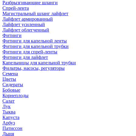
Разбрызгивающие шланги
Спрей-лента
Магистральный шланг лайфлет
Лайфлет армированный
Лайфлет усиленный
Лайфлет облегченный
Фитинги
Фитинги для капельной ленты
Фитинги для капельной трубки
Фитинги для спрей-ленты
Фитинги для лайфлет
Капельницы для капельной трубки
Фильтры, насосы, регуляторы
Семена
Цветы
Сидераты
Бобовые
Корнеплоды
Салат
Лук
Тыква
Капуста
Арбуз
Патиссон
Дыня