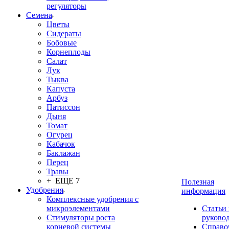
регуляторы
Семена
Цветы
Сидераты
Бобовые
Корнеплоды
Салат
Лук
Тыква
Капуста
Арбуз
Патиссон
Дыня
Томат
Огурец
Кабачок
Баклажан
Перец
Травы
+ ЕЩЕ 7
Полезная
Удобрения
информация
Комплексные удобрения с
микроэлементами
Статьи
Стимуляторы роста
руково
корневой системы
Справо