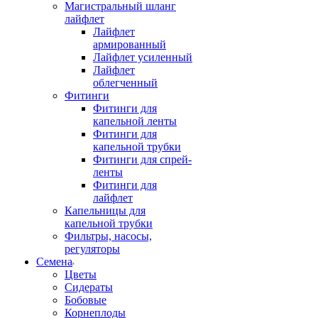
Магистральный шланг
лайфлет
Лайфлет
армированный
Лайфлет усиленный
Лайфлет
облегченный
Фитинги
Фитинги для
капельной ленты
Фитинги для
капельной трубки
Фитинги для спрей-
ленты
Фитинги для
лайфлет
Капельницы для
капельной трубки
Фильтры, насосы,
регуляторы
Семена
Цветы
Сидераты
Бобовые
Корнеплоды