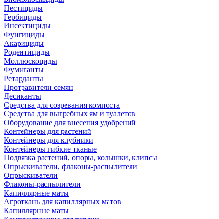
Пестициды
Гербициды
Инсектициды
Фунгициды
Акарициды
Родентициды
Моллюскоциды
Фумиганты
Ретарданты
Протравители семян
Десиканты
Средства для созревания компоста
Средства для выгребных ям и туалетов
Оборудование для внесения удобрений
Контейнеры для растений
Контейнеры для клубники
Контейнеры гибкие тканые
Подвязка растений, опоры, колышки, клипсы
Опрыскиватели, флаконы-распылители
Опрыскиватели
Флаконы-распылители
Капиллярные маты
Агроткань для капиллярных матов
Капиллярные маты