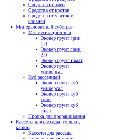
Средства от змей
Средства от кротов
Средства от улиток и
слизней
Минераловатный субстрат
Мат вегетационный
Эковер грунт грин
1.0
Эковер грунт грин
2.0
Эковер грунт томат
Эковер грунт
универсал
Куб рассадный
Эковер грунт куб
универсал
Эковер грунт куб
грин
Эковер грунт куб
салат
Пробка для проращивания
Кассеты для рассады, горшки,
кашпо
Кассеты для рассады
Горшки для растений