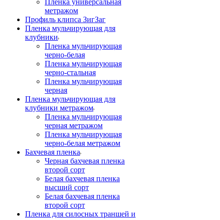
Пленка универсальная
метражом
Профиль клипса ЗигЗаг
Пленка мульчирующая для
клубники
Пленка мульчирующая
черно-белая
Пленка мульчирующая
черно-стальная
Пленка мульчирующая
черная
Пленка мульчирующая для
клубники метражом
Пленка мульчирующая
черная метражом
Пленка мульчирующая
черно-белая метражом
Бахчевая пленка
Черная бахчевая пленка
второй сорт
Белая бахчевая пленка
высший сорт
Белая бахчевая пленка
второй сорт
Пленка для силосных траншей и