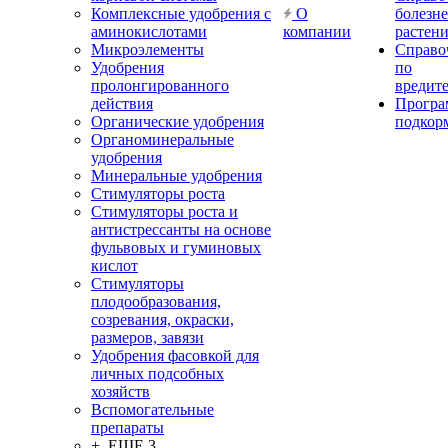
Комплексные удобрения с
О
болезн
аминокислотами
компании
растен
Микроэлементы
Справо
Удобрения
по
пролонгированного
вредит
действия
Прогр
Органические удобрения
подкор
Органоминеральные
удобрения
Минеральные удобрения
Стимуляторы роста
Стимуляторы роста и
антистрессанты на основе
фульвовых и гуминовых
кислот
Стимуляторы
плодообразования,
созревания, окраски,
размеров, завязи
Удобрения фасовкой для
личных подсобных
хозяйств
Вспомогательные
препараты
+ ЕЩЕ 3