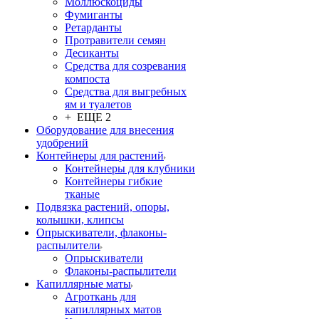
Моллюскоциды
Фумиганты
Ретарданты
Протравители семян
Десиканты
Средства для созревания
компоста
Средства для выгребных
ям и туалетов
+ ЕЩЕ 2
Оборудование для внесения
удобрений
Контейнеры для растений
Контейнеры для клубники
Контейнеры гибкие
тканые
Подвязка растений, опоры,
колышки, клипсы
Опрыскиватели, флаконы-
распылители
Опрыскиватели
Флаконы-распылители
Капиллярные маты
Агроткань для
капиллярных матов