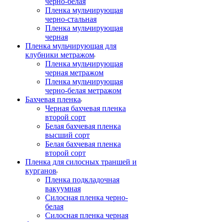
черно-белая
Пленка мульчирующая
черно-стальная
Пленка мульчирующая
черная
Пленка мульчирующая для
клубники метражом
Пленка мульчирующая
черная метражом
Пленка мульчирующая
черно-белая метражом
Бахчевая пленка
Черная бахчевая пленка
второй сорт
Белая бахчевая пленка
высший сорт
Белая бахчевая пленка
второй сорт
Пленка для силосных траншей и
курганов
Пленка подкладочная
вакуумная
Силосная пленка черно-
белая
Силосная пленка черная