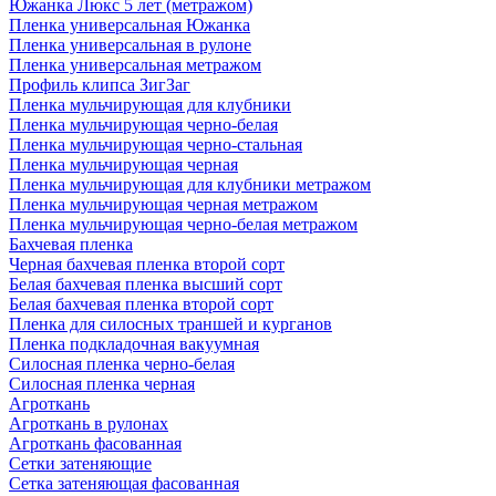
Южанка Люкс 5 лет (метражом)
Пленка универсальная Южанка
Пленка универсальная в рулоне
Пленка универсальная метражом
Профиль клипса ЗигЗаг
Пленка мульчирующая для клубники
Пленка мульчирующая черно-белая
Пленка мульчирующая черно-стальная
Пленка мульчирующая черная
Пленка мульчирующая для клубники метражом
Пленка мульчирующая черная метражом
Пленка мульчирующая черно-белая метражом
Бахчевая пленка
Черная бахчевая пленка второй сорт
Белая бахчевая пленка высший сорт
Белая бахчевая пленка второй сорт
Пленка для силосных траншей и курганов
Пленка подкладочная вакуумная
Силосная пленка черно-белая
Силосная пленка черная
Агроткань
Агроткань в рулонах
Агроткань фасованная
Сетки затеняющие
Сетка затеняющая фасованная