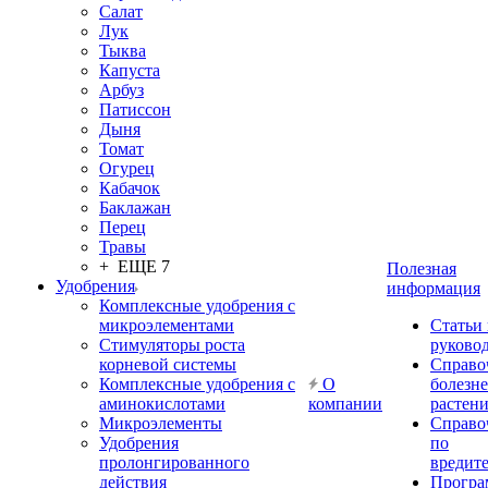
Салат
Лук
Тыква
Капуста
Арбуз
Патиссон
Дыня
Томат
Огурец
Кабачок
Баклажан
Перец
Травы
+ ЕЩЕ 7
Полезная
Удобрения
информация
Комплексные удобрения с
микроэлементами
Статьи
Стимуляторы роста
руково
корневой системы
Справо
Комплексные удобрения с
О
болезн
аминокислотами
компании
растен
Микроэлементы
Справо
Удобрения
по
пролонгированного
вредит
действия
Прогр