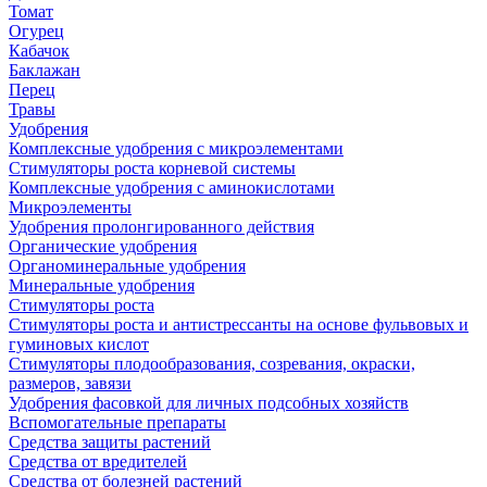
Томат
Огурец
Кабачок
Баклажан
Перец
Травы
Удобрения
Комплексные удобрения с микроэлементами
Стимуляторы роста корневой системы
Комплексные удобрения с аминокислотами
Микроэлементы
Удобрения пролонгированного действия
Органические удобрения
Органоминеральные удобрения
Минеральные удобрения
Стимуляторы роста
Стимуляторы роста и антистрессанты на основе фульвовых и
гуминовых кислот
Стимуляторы плодообразования, созревания, окраски,
размеров, завязи
Удобрения фасовкой для личных подсобных хозяйств
Вспомогательные препараты
Средства защиты растений
Средства от вредителей
Средства от болезней растений