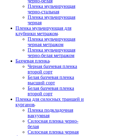
черно-белая
Пленка мульчирующая
черно-стальная
Пленка мульчирующая
черная
Пленка мульчирующая для
клубники метражом
Пленка мульчирующая
черная метражом
Пленка мульчирующая
черно-белая метражом
Бахчевая пленка
Черная бахчевая пленка
второй сорт
Белая бахчевая пленка
высший сорт
Белая бахчевая пленка
второй сорт
Пленка для силосных траншей и
курганов
Пленка подкладочная
вакуумная
Силосная пленка черно-
белая
Силосная пленка черная