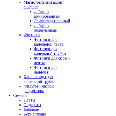
Магистральный шланг
лайфлет
Лайфлет
армированный
Лайфлет усиленный
Лайфлет
облегченный
Фитинги
Фитинги для
капельной ленты
Фитинги для
капельной трубки
Фитинги для спрей-
ленты
Фитинги для
лайфлет
Капельницы для
капельной трубки
Фильтры, насосы,
регуляторы
Семена
Цветы
Сидераты
Бобовые
Корнеплоды