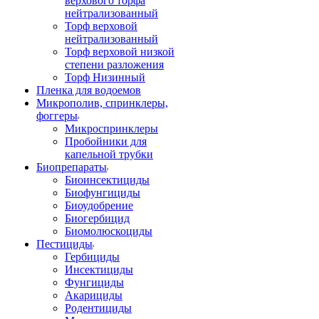
верхового торфа
нейтрализованный
Торф верховой
нейтрализованный
Торф верховой низкой
степени разложения
Торф Низинный
Пленка для водоемов
Микрополив, спринклеры,
фоггеры
Микроспринклеры
Пробойники для
капельной трубки
Биопрепараты
Биоинсектициды
Биофунгициды
Биоудобрение
Биогербицид
Биомолюскоциды
Пестициды
Гербициды
Инсектициды
Фунгициды
Акарициды
Родентициды