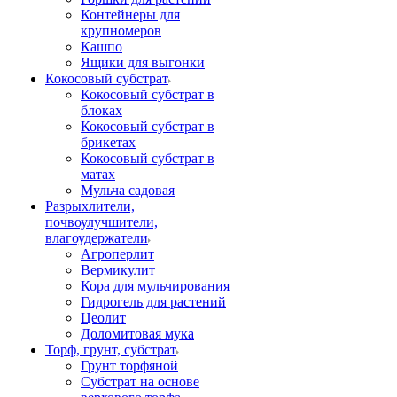
Контейнеры для
крупномеров
Кашпо
Ящики для выгонки
Кокосовый субстрат
Кокосовый субстрат в
блоках
Кокосовый субстрат в
брикетах
Кокосовый субстрат в
матах
Мульча садовая
Разрыхлители,
почвоулучшители,
влагоудержатели
Агроперлит
Вермикулит
Кора для мульчирования
Гидрогель для растений
Цеолит
Доломитовая мука
Торф, грунт, субстрат
Грунт торфяной
Субстрат на основе