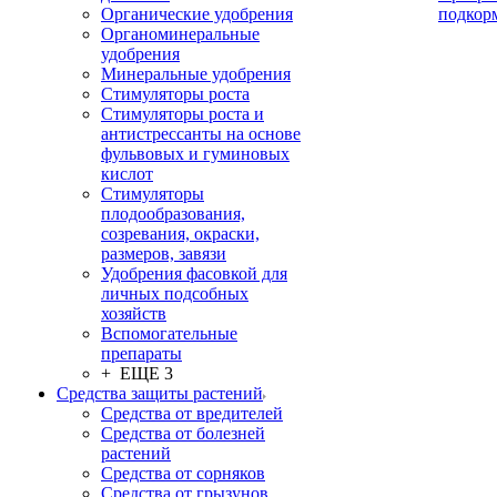
Органические удобрения
подкор
Органоминеральные
удобрения
Минеральные удобрения
Стимуляторы роста
Стимуляторы роста и
антистрессанты на основе
фульвовых и гуминовых
кислот
Стимуляторы
плодообразования,
созревания, окраски,
размеров, завязи
Удобрения фасовкой для
личных подсобных
хозяйств
Вспомогательные
препараты
+ ЕЩЕ 3
Средства защиты растений
Средства от вредителей
Средства от болезней
растений
Средства от сорняков
Средства от грызунов