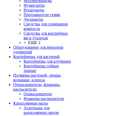
Моллюскоциды
Фумиганты
Ретарданты
Протравители семян
Десиканты
Средства для созревания
компоста
Средства для выгребных
ям и туалетов
+ ЕЩЕ 2
Оборудование для внесения
удобрений
Контейнеры для растений
Контейнеры для клубники
Контейнеры гибкие
тканые
Подвязка растений, опоры,
колышки, клипсы
Опрыскиватели, флаконы-
распылители
Опрыскиватели
Флаконы-распылители
Капиллярные маты
Агроткань для
капиллярных матов