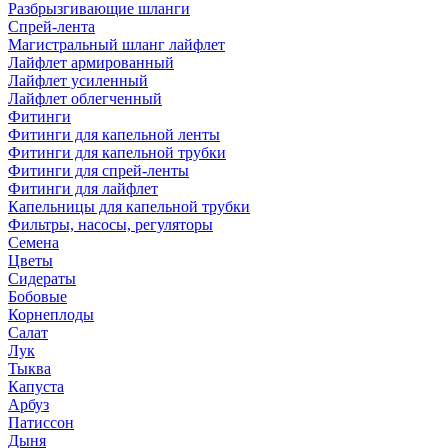
Разбрызгивающие шланги
Спрей-лента
Магистральный шланг лайфлет
Лайфлет армированный
Лайфлет усиленный
Лайфлет облегченный
Фитинги
Фитинги для капельной ленты
Фитинги для капельной трубки
Фитинги для спрей-ленты
Фитинги для лайфлет
Капельницы для капельной трубки
Фильтры, насосы, регуляторы
Семена
Цветы
Сидераты
Бобовые
Корнеплоды
Салат
Лук
Тыква
Капуста
Арбуз
Патиссон
Дыня