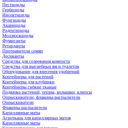
Пестициды
Гербициды
Инсектициды
Фунгициды
Акарициды
Родентициды
Моллюскоциды
Фумиганты
Ретарданты
Протравители семян
Десиканты
Средства для созревания компоста
Средства для выгребных ям и туалетов
Оборудование для внесения удобрений
Контейнеры для растений
Контейнеры для клубники
Контейнеры гибкие тканые
Подвязка растений, опоры, колышки, клипсы
Опрыскиватели, флаконы-распылители
Опрыскиватели
Флаконы-распылители
Капиллярные маты
Агроткань для капиллярных матов
Капиллярные маты