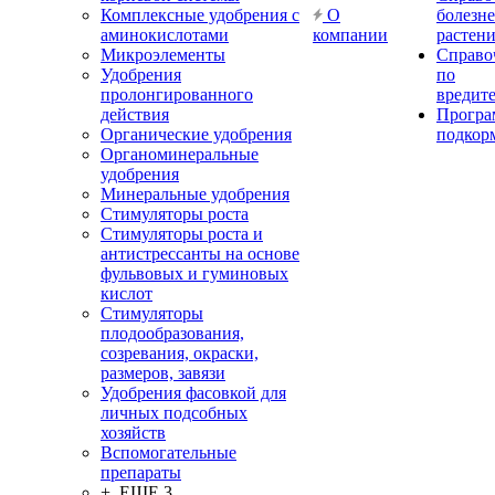
Комплексные удобрения с
О
болезн
аминокислотами
компании
растен
Микроэлементы
Справо
Удобрения
по
пролонгированного
вредит
действия
Прогр
Органические удобрения
подкор
Органоминеральные
удобрения
Минеральные удобрения
Стимуляторы роста
Стимуляторы роста и
антистрессанты на основе
фульвовых и гуминовых
кислот
Стимуляторы
плодообразования,
созревания, окраски,
размеров, завязи
Удобрения фасовкой для
личных подсобных
хозяйств
Вспомогательные
препараты
+ ЕЩЕ 3