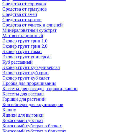
Средства от сорняков
Средства от грызунов
Средства от змей
Средства от кротов
Средства от улиток и слизней
Минераловатный субстрат
Мат вегетационный
Эковер грунт грин 1.0
Эковер грунт грин 2.0
Эковер грунт томат
Эковер грунт универсал
Куб рассадный
Эковер грунт куб универсал
Эковер грунт куб грин
Эковер грунт куб салат
Пробка для проращивания
Кассеты для рассады, горшки, кашпо
Кассеты для рассады
Горшки для растений
Контейнеры для крупномеров
Кашпо
Ящики для выгонки
Кокосовый субстрат
Кокосовый субстрат в блоках
Кокосовый субстрат в брикетах