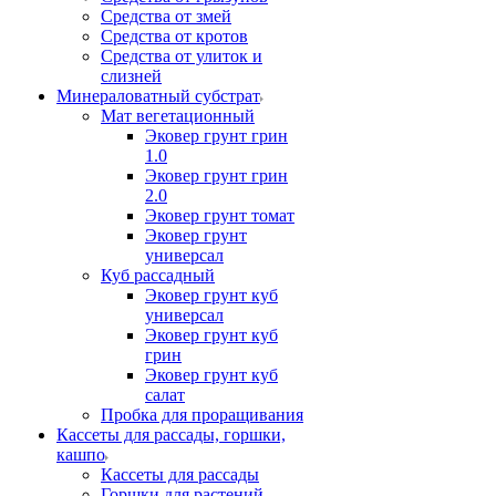
Средства от змей
Средства от кротов
Средства от улиток и
слизней
Минераловатный субстрат
Мат вегетационный
Эковер грунт грин
1.0
Эковер грунт грин
2.0
Эковер грунт томат
Эковер грунт
универсал
Куб рассадный
Эковер грунт куб
универсал
Эковер грунт куб
грин
Эковер грунт куб
салат
Пробка для проращивания
Кассеты для рассады, горшки,
кашпо
Кассеты для рассады
Горшки для растений