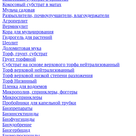
Кокосовый субстрат в матах
Мульча садовая
Разрыхлители, почвоулучшители, влагоудержатели
Агроперлит
Вермикулит
Кора для мульчирования
Гидрогель для растений
Цеолит
Доломитовая мука
Торф, грунт, субстрат
Грунт торфяной
Субстрат на основе верхового торфа нейтрализованный
Торф верховой нейтрализованный
Торф верховой низкой степени разложения
Торф Низинный
Пленка для водоемов
Микрополив, спринклеры, фоггеры
Микроспринклеры
Пробойники для капельной трубки
Биопрепараты
Биоинсектициды
Биофунгициды
Биоудобрение
Биогербицид
Биомолюскоциды