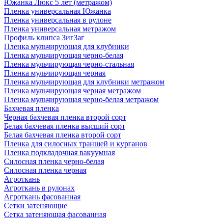
Южанка Люкс 5 лет (метражом)
Пленка универсальная Южанка
Пленка универсальная в рулоне
Пленка универсальная метражом
Профиль клипса ЗигЗаг
Пленка мульчирующая для клубники
Пленка мульчирующая черно-белая
Пленка мульчирующая черно-стальная
Пленка мульчирующая черная
Пленка мульчирующая для клубники метражом
Пленка мульчирующая черная метражом
Пленка мульчирующая черно-белая метражом
Бахчевая пленка
Черная бахчевая пленка второй сорт
Белая бахчевая пленка высший сорт
Белая бахчевая пленка второй сорт
Пленка для силосных траншей и курганов
Пленка подкладочная вакуумная
Силосная пленка черно-белая
Силосная пленка черная
Агроткань
Агроткань в рулонах
Агроткань фасованная
Сетки затеняющие
Сетка затеняющая фасованная