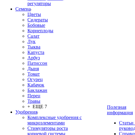
регуляторы
Семена
Цветы
Сидераты
Бобовые
Корнеплоды
Салат
Лук
Тыква
Капуста
Арбуз
Патиссон
Дыня
Томат
Огурец
Кабачок
Баклажан
Перец
Травы
+ ЕЩЕ 7
Полезная
Удобрения
информация
Комплексные удобрения с
микроэлементами
Статьи
Стимуляторы роста
руково
корневой системы
Справо