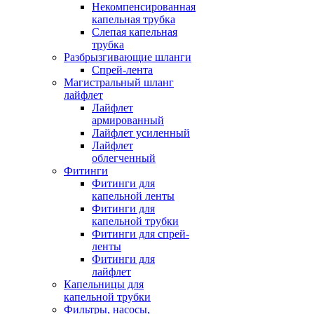
Некомпенсированная
капельная трубка
Слепая капельная
трубка
Разбрызгивающие шланги
Спрей-лента
Магистральный шланг
лайфлет
Лайфлет
армированный
Лайфлет усиленный
Лайфлет
облегченный
Фитинги
Фитинги для
капельной ленты
Фитинги для
капельной трубки
Фитинги для спрей-
ленты
Фитинги для
лайфлет
Капельницы для
капельной трубки
Фильтры, насосы,