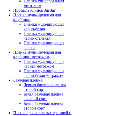
Пленка универсальная
метражом
Профиль клипса ЗигЗаг
Пленка мульчирующая для
клубники
Пленка мульчирующая
черно-белая
Пленка мульчирующая
черно-стальная
Пленка мульчирующая
черная
Пленка мульчирующая для
клубники метражом
Пленка мульчирующая
черная метражом
Пленка мульчирующая
черно-белая метражом
Бахчевая пленка
Черная бахчевая пленка
второй сорт
Белая бахчевая пленка
высший сорт
Белая бахчевая пленка
второй сорт
Пленка для силосных траншей и