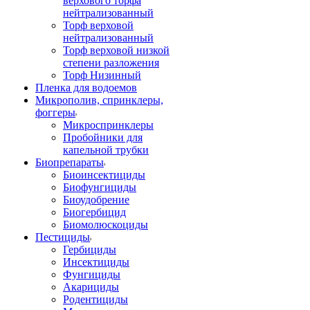
верхового торфа
нейтрализованный
Торф верховой
нейтрализованный
Торф верховой низкой
степени разложения
Торф Низинный
Пленка для водоемов
Микрополив, спринклеры,
фоггеры
Микроспринклеры
Пробойники для
капельной трубки
Биопрепараты
Биоинсектициды
Биофунгициды
Биоудобрение
Биогербицид
Биомолюскоциды
Пестициды
Гербициды
Инсектициды
Фунгициды
Акарициды
Родентициды