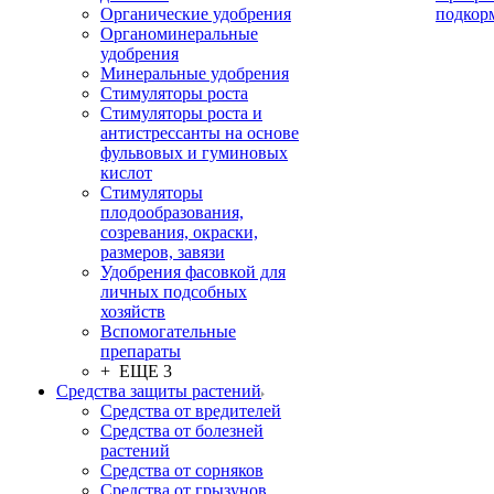
Органические удобрения
подкор
Органоминеральные
удобрения
Минеральные удобрения
Стимуляторы роста
Стимуляторы роста и
антистрессанты на основе
фульвовых и гуминовых
кислот
Стимуляторы
плодообразования,
созревания, окраски,
размеров, завязи
Удобрения фасовкой для
личных подсобных
хозяйств
Вспомогательные
препараты
+ ЕЩЕ 3
Средства защиты растений
Средства от вредителей
Средства от болезней
растений
Средства от сорняков
Средства от грызунов