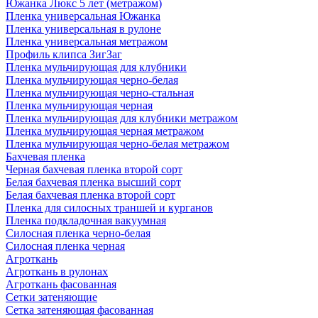
Южанка Люкс 5 лет (метражом)
Пленка универсальная Южанка
Пленка универсальная в рулоне
Пленка универсальная метражом
Профиль клипса ЗигЗаг
Пленка мульчирующая для клубники
Пленка мульчирующая черно-белая
Пленка мульчирующая черно-стальная
Пленка мульчирующая черная
Пленка мульчирующая для клубники метражом
Пленка мульчирующая черная метражом
Пленка мульчирующая черно-белая метражом
Бахчевая пленка
Черная бахчевая пленка второй сорт
Белая бахчевая пленка высший сорт
Белая бахчевая пленка второй сорт
Пленка для силосных траншей и курганов
Пленка подкладочная вакуумная
Силосная пленка черно-белая
Силосная пленка черная
Агроткань
Агроткань в рулонах
Агроткань фасованная
Сетки затеняющие
Сетка затеняющая фасованная