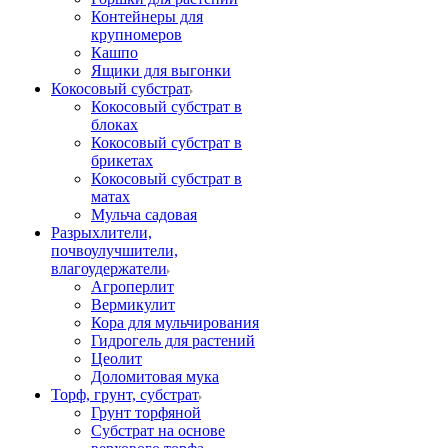
Контейнеры для
крупномеров
Кашпо
Ящики для выгонки
Кокосовый субстрат
Кокосовый субстрат в
блоках
Кокосовый субстрат в
брикетах
Кокосовый субстрат в
матах
Мульча садовая
Разрыхлители,
почвоулучшители,
влагоудержатели
Агроперлит
Вермикулит
Кора для мульчирования
Гидрогель для растений
Цеолит
Доломитовая мука
Торф, грунт, субстрат
Грунт торфяной
Субстрат на основе