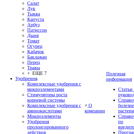
Салат
Лук
Тыква
Капуста
Арбуз
Патиссон
Дыня
Томат
Огурец
Кабачок
Баклажан
Перец
Травы
+ ЕЩЕ 7
Полезная
Удобрения
информация
Комплексные удобрения с
микроэлементами
Статьи
Стимуляторы роста
руково
корневой системы
Справо
Комплексные удобрения с
О
болезн
аминокислотами
компании
растен
Микроэлементы
Справо
Удобрения
по
пролонгированного
вредит
действия
Прогр