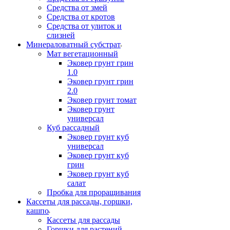
Средства от змей
Средства от кротов
Средства от улиток и
слизней
Минераловатный субстрат
Мат вегетационный
Эковер грунт грин
1.0
Эковер грунт грин
2.0
Эковер грунт томат
Эковер грунт
универсал
Куб рассадный
Эковер грунт куб
универсал
Эковер грунт куб
грин
Эковер грунт куб
салат
Пробка для проращивания
Кассеты для рассады, горшки,
кашпо
Кассеты для рассады
Горшки для растений