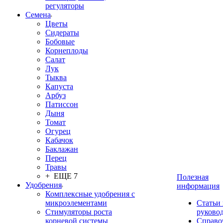
регуляторы
Семена
Цветы
Сидераты
Бобовые
Корнеплоды
Салат
Лук
Тыква
Капуста
Арбуз
Патиссон
Дыня
Томат
Огурец
Кабачок
Баклажан
Перец
Травы
+ ЕЩЕ 7
Полезная
Удобрения
информация
Комплексные удобрения с
микроэлементами
Статьи
Стимуляторы роста
руково
корневой системы
Справо