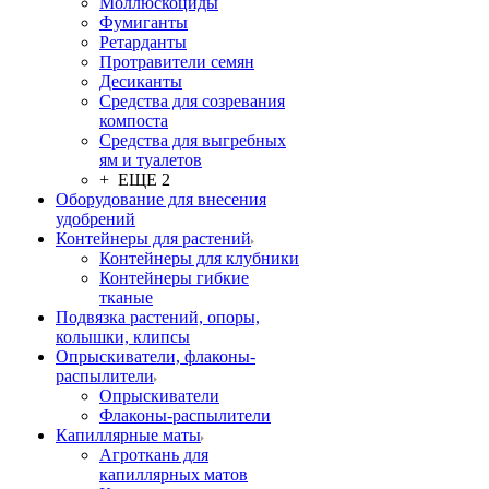
Моллюскоциды
Фумиганты
Ретарданты
Протравители семян
Десиканты
Средства для созревания
компоста
Средства для выгребных
ям и туалетов
+ ЕЩЕ 2
Оборудование для внесения
удобрений
Контейнеры для растений
Контейнеры для клубники
Контейнеры гибкие
тканые
Подвязка растений, опоры,
колышки, клипсы
Опрыскиватели, флаконы-
распылители
Опрыскиватели
Флаконы-распылители
Капиллярные маты
Агроткань для
капиллярных матов