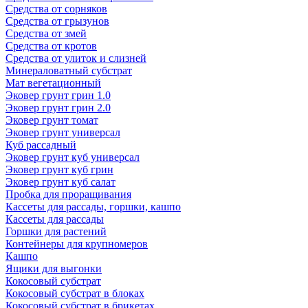
Средства от сорняков
Средства от грызунов
Средства от змей
Средства от кротов
Средства от улиток и слизней
Минераловатный субстрат
Мат вегетационный
Эковер грунт грин 1.0
Эковер грунт грин 2.0
Эковер грунт томат
Эковер грунт универсал
Куб рассадный
Эковер грунт куб универсал
Эковер грунт куб грин
Эковер грунт куб салат
Пробка для проращивания
Кассеты для рассады, горшки, кашпо
Кассеты для рассады
Горшки для растений
Контейнеры для крупномеров
Кашпо
Ящики для выгонки
Кокосовый субстрат
Кокосовый субстрат в блоках
Кокосовый субстрат в брикетах