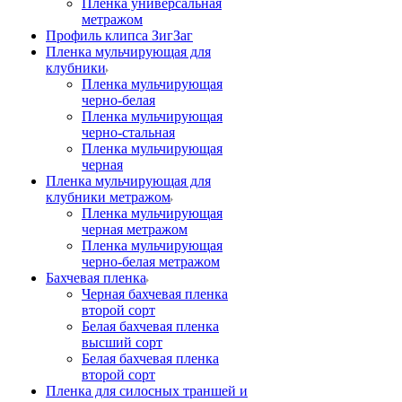
Пленка универсальная
метражом
Профиль клипса ЗигЗаг
Пленка мульчирующая для
клубники
Пленка мульчирующая
черно-белая
Пленка мульчирующая
черно-стальная
Пленка мульчирующая
черная
Пленка мульчирующая для
клубники метражом
Пленка мульчирующая
черная метражом
Пленка мульчирующая
черно-белая метражом
Бахчевая пленка
Черная бахчевая пленка
второй сорт
Белая бахчевая пленка
высший сорт
Белая бахчевая пленка
второй сорт
Пленка для силосных траншей и