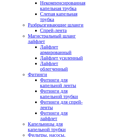
Некомпенсированная
капельная трубка
Слепая капельная
трубка
Разбрызгивающие шланги
Спрей-лента
Магистральный шланг
лайфлет
Лайфлет
армированный
Лайфлет усиленный
Лайфлет
облегченный
Фитинги
Фитинги для
капельной ленты
Фитинги для
капельной трубки
Фитинги для спрей-
ленты
Фитинги для
лайфлет
Капельницы для
капельной трубки
Фильтры, насосы,