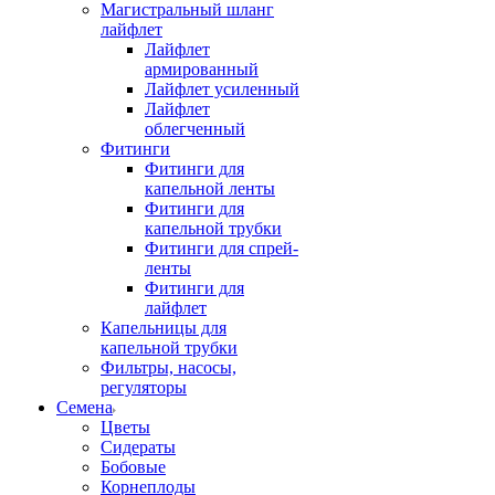
Магистральный шланг
лайфлет
Лайфлет
армированный
Лайфлет усиленный
Лайфлет
облегченный
Фитинги
Фитинги для
капельной ленты
Фитинги для
капельной трубки
Фитинги для спрей-
ленты
Фитинги для
лайфлет
Капельницы для
капельной трубки
Фильтры, насосы,
регуляторы
Семена
Цветы
Сидераты
Бобовые
Корнеплоды