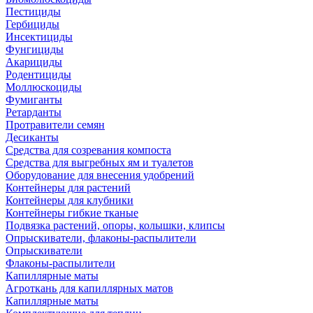
Пестициды
Гербициды
Инсектициды
Фунгициды
Акарициды
Родентициды
Моллюскоциды
Фумиганты
Ретарданты
Протравители семян
Десиканты
Средства для созревания компоста
Средства для выгребных ям и туалетов
Оборудование для внесения удобрений
Контейнеры для растений
Контейнеры для клубники
Контейнеры гибкие тканые
Подвязка растений, опоры, колышки, клипсы
Опрыскиватели, флаконы-распылители
Опрыскиватели
Флаконы-распылители
Капиллярные маты
Агроткань для капиллярных матов
Капиллярные маты