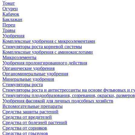
Томат
Огурец
Кабачок
Баклажан
Перец
Травы
Удобрения
Комплексные удобрения с микроэлементами
Стимуляторы роста корневой системы
Комплексные удобрения с аминокислотами
Микроэлементы
Удобрения пролонгированного действия
Органические удобрения
Органоминеральные удобрения
Минеральные удобрения
Стимуляторы роста
Стимуляторы роста и антистрессанты на основе фульвовых и 
Стимуляторы плодообразования, созревания, окраски, размеров,
Удобрения фасовкой для личных подсобных хозяйств
Вспомогательные препараты
Средства защиты растений
Средства от вредителей
Средства от болезней растений
Средства от сорняков
Средства от грызунов