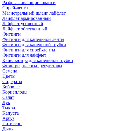
Разбрызгивающие шланги
Спрей-лента
Магистральный шланг лайфлет
Лайфлет армированный
Лайфлет усиленный
Лайфлет облегченный
Фитинги
Фитинги для капельной ленты
Фитинги для капельной трубки
Фитинги для спрей-ленты
Фитинги для лайфлет
Капельницы для капельной трубки
Фильтры, насосы, регуляторы
Семена
Цветы
Сидераты
Бобовые
Корнеплоды
Салат
Лук
Тыква
Капуста
Арбуз
Патиссон
Дыня