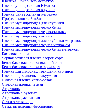
Южанка Люкс 5 лет (метражом)
Пленка универсальная Южанка
Пленка универсальная в рулоне
Пленка универсальная метражом
Профиль клипса ЗигЗаг
Пленка мульчирующая для клубники
Пленка мульчирующая черно-белая
Пленка мульчирующая черно-стальная
Пленка мульчирующая черная
Пленка мульчирующая для клубники метражом
Пленка мульчирующая черная метражом
Пленка мульчирующая черно-белая метражом
Бахчевая пленка
Черная бахчевая пленка второй сорт
Белая бахчевая пленка высший сорт
Белая бахчевая пленка второй сорт
Пленка для силосных траншей и курганов
Пленка подкладочная вакуумная
Силосная пленка черно-белая
Силосная пленка черная
Агроткань
Агроткань в рулонах
Агроткань фасованная
Сетки затеняющие
Сетка затеняющая фасованная