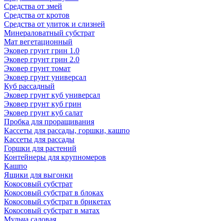
Средства от змей
Средства от кротов
Средства от улиток и слизней
Минераловатный субстрат
Мат вегетационный
Эковер грунт грин 1.0
Эковер грунт грин 2.0
Эковер грунт томат
Эковер грунт универсал
Куб рассадный
Эковер грунт куб универсал
Эковер грунт куб грин
Эковер грунт куб салат
Пробка для проращивания
Кассеты для рассады, горшки, кашпо
Кассеты для рассады
Горшки для растений
Контейнеры для крупномеров
Кашпо
Ящики для выгонки
Кокосовый субстрат
Кокосовый субстрат в блоках
Кокосовый субстрат в брикетах
Кокосовый субстрат в матах
Мульча садовая