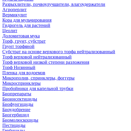
Разрыхлители, почвоулучшители, влагоудержатели
Агроперлит
Вермикулит
Кора для мульчирования
Гидрогель для растений
Цеолит
Доломитовая мука
Торф, грунт, субстрат
Грунт торфяной
Субстрат на основе верхового торфа нейтрализованный
Торф верховой нейтрализованный
Торф верховой низкой степени разложения
Торф Низинный
Пленка для водоемов
Микрополив, спринклеры, фоггеры
Микроспринклеры
Пробойники для капельной трубки
Биопрепараты
Биоинсектициды
Биофунгициды
Биоудобрение
Биогербицид
Биомолюскоциды
Пестициды
Гербициды