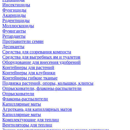
Инсектициды
Фунгициды
Акарициды
Родентициды
Моллюскоциды
Фумиганты
Ретарданты
Протравители семян
Десиканты
Средства для созревания компоста
Средства для выгребных ям и туалетов
Оборудование для внесения удобрений
Контейнеры для растений
Контейнеры для клубники
Контейнеры гибкие тканые
Подвязка растений, опоры, колышки, клипсы
Опрыскиватели, флаконы-распылители
Опрыскиватели
Флаконы-распылители
Капиллярные маты
Агроткань для капиллярных матов
Капиллярные маты
Комплектующие для теплиц
Вентиляторы для теплиц