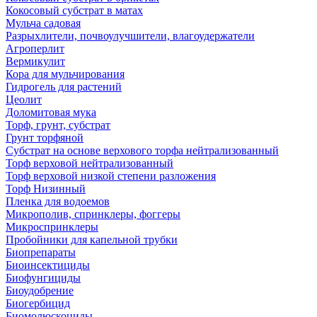
Кокосовый субстрат в матах
Мульча садовая
Разрыхлители, почвоулучшители, влагоудержатели
Агроперлит
Вермикулит
Кора для мульчирования
Гидрогель для растений
Цеолит
Доломитовая мука
Торф, грунт, субстрат
Грунт торфяной
Субстрат на основе верхового торфа нейтрализованный
Торф верховой нейтрализованный
Торф верховой низкой степени разложения
Торф Низинный
Пленка для водоемов
Микрополив, спринклеры, фоггеры
Микроспринклеры
Пробойники для капельной трубки
Биопрепараты
Биоинсектициды
Биофунгициды
Биоудобрение
Биогербицид
Биомолюскоциды