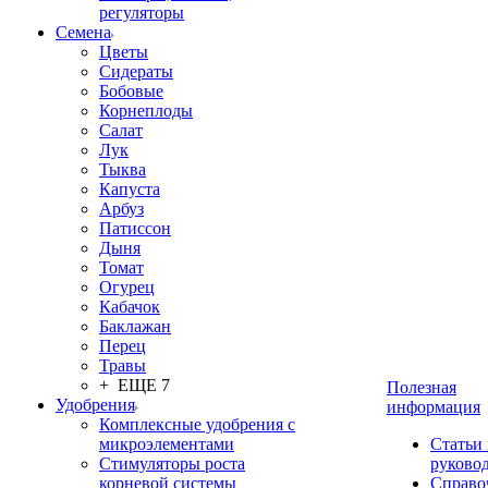
регуляторы
Семена
Цветы
Сидераты
Бобовые
Корнеплоды
Салат
Лук
Тыква
Капуста
Арбуз
Патиссон
Дыня
Томат
Огурец
Кабачок
Баклажан
Перец
Травы
+ ЕЩЕ 7
Полезная
Удобрения
информация
Комплексные удобрения с
микроэлементами
Статьи
Стимуляторы роста
руково
корневой системы
Справо