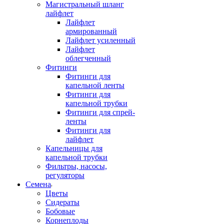
Магистральный шланг
лайфлет
Лайфлет
армированный
Лайфлет усиленный
Лайфлет
облегченный
Фитинги
Фитинги для
капельной ленты
Фитинги для
капельной трубки
Фитинги для спрей-
ленты
Фитинги для
лайфлет
Капельницы для
капельной трубки
Фильтры, насосы,
регуляторы
Семена
Цветы
Сидераты
Бобовые
Корнеплоды