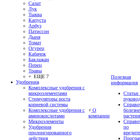
Салат
Лук
Тыква
Капуста
Арбуз
Патиссон
Дыня
Томат
Огурец
Кабачок
Баклажан
Перец
Травы
+ ЕЩЕ 7
Полезная
Удобрения
информация
Комплексные удобрения с
микроэлементами
Статьи
Стимуляторы роста
руково
корневой системы
Справо
Комплексные удобрения с
О
болезн
аминокислотами
компании
растен
Микроэлементы
Справо
Удобрения
по
пролонгированного
вредит
действия
Прогр