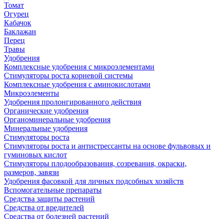
Томат
Огурец
Кабачок
Баклажан
Перец
Травы
Удобрения
Комплексные удобрения с микроэлементами
Стимуляторы роста корневой системы
Комплексные удобрения с аминокислотами
Микроэлементы
Удобрения пролонгированного действия
Органические удобрения
Органоминеральные удобрения
Минеральные удобрения
Стимуляторы роста
Стимуляторы роста и антистрессанты на основе фульвовых и
гуминовых кислот
Стимуляторы плодообразования, созревания, окраски,
размеров, завязи
Удобрения фасовкой для личных подсобных хозяйств
Вспомогательные препараты
Средства защиты растений
Средства от вредителей
Средства от болезней растений