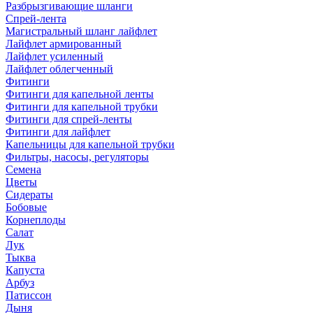
Разбрызгивающие шланги
Спрей-лента
Магистральный шланг лайфлет
Лайфлет армированный
Лайфлет усиленный
Лайфлет облегченный
Фитинги
Фитинги для капельной ленты
Фитинги для капельной трубки
Фитинги для спрей-ленты
Фитинги для лайфлет
Капельницы для капельной трубки
Фильтры, насосы, регуляторы
Семена
Цветы
Сидераты
Бобовые
Корнеплоды
Салат
Лук
Тыква
Капуста
Арбуз
Патиссон
Дыня