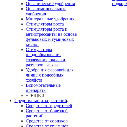
Органические удобрения
подкор
Органоминеральные
удобрения
Минеральные удобрения
Стимуляторы роста
Стимуляторы роста и
антистрессанты на основе
фульвовых и гуминовых
кислот
Стимуляторы
плодообразования,
созревания, окраски,
размеров, завязи
Удобрения фасовкой для
личных подсобных
хозяйств
Вспомогательные
препараты
+ ЕЩЕ 3
Средства защиты растений
Средства от вредителей
Средства от болезней
растений
Средства от сорняков
Средства от грызунов