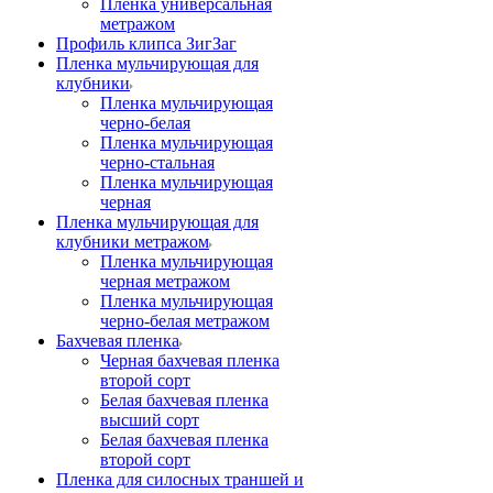
Пленка универсальная
метражом
Профиль клипса ЗигЗаг
Пленка мульчирующая для
клубники
Пленка мульчирующая
черно-белая
Пленка мульчирующая
черно-стальная
Пленка мульчирующая
черная
Пленка мульчирующая для
клубники метражом
Пленка мульчирующая
черная метражом
Пленка мульчирующая
черно-белая метражом
Бахчевая пленка
Черная бахчевая пленка
второй сорт
Белая бахчевая пленка
высший сорт
Белая бахчевая пленка
второй сорт
Пленка для силосных траншей и