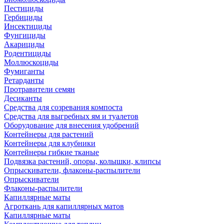
Пестициды
Гербициды
Инсектициды
Фунгициды
Акарициды
Родентициды
Моллюскоциды
Фумиганты
Ретарданты
Протравители семян
Десиканты
Средства для созревания компоста
Средства для выгребных ям и туалетов
Оборудование для внесения удобрений
Контейнеры для растений
Контейнеры для клубники
Контейнеры гибкие тканые
Подвязка растений, опоры, колышки, клипсы
Опрыскиватели, флаконы-распылители
Опрыскиватели
Флаконы-распылители
Капиллярные маты
Агроткань для капиллярных матов
Капиллярные маты