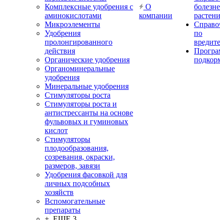
Комплексные удобрения с
О
болезн
аминокислотами
компании
растен
Микроэлементы
Справо
Удобрения
по
пролонгированного
вредит
действия
Прогр
Органические удобрения
подкор
Органоминеральные
удобрения
Минеральные удобрения
Стимуляторы роста
Стимуляторы роста и
антистрессанты на основе
фульвовых и гуминовых
кислот
Стимуляторы
плодообразования,
созревания, окраски,
размеров, завязи
Удобрения фасовкой для
личных подсобных
хозяйств
Вспомогательные
препараты
+ ЕЩЕ 3