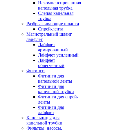
Некомпенсированная
капельная трубка
Слепая капельная
трубка
Разбрызгивающие шланги
Спрей-лента
Магистральный шланг
лайфлет
Лайфлет
армированный
Лайфлет усиленный
Лайфлет
облегченный
Фитинги
Фитинги для
капельной ленты
Фитинги для
капельной трубки
Фитинги для спрей-
ленты
Фитинги для
лайфлет
Капельницы для
капельной трубки
Фильтры, насосы,