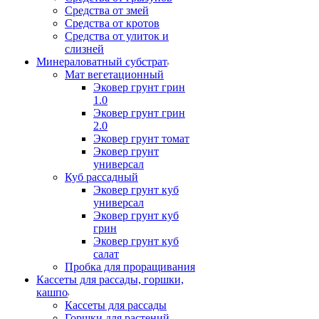
Средства от змей
Средства от кротов
Средства от улиток и
слизней
Минераловатный субстрат
Мат вегетационный
Эковер грунт грин
1.0
Эковер грунт грин
2.0
Эковер грунт томат
Эковер грунт
универсал
Куб рассадный
Эковер грунт куб
универсал
Эковер грунт куб
грин
Эковер грунт куб
салат
Пробка для проращивания
Кассеты для рассады, горшки,
кашпо
Кассеты для рассады
Горшки для растений