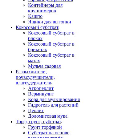
Контейнеры для
крупномеров
Кашпо
Ящики для выгонки
Кокосовый субстрат
Кокосовый субстрат в
блоках
Кокосовый субстрат в
брикетах
Кокосовый субстрат в
матах
Мульча садовая
Разрыхлители,
почвоулучшители,
влагоудержатели
Агроперлит
Вермикулит
Кора для мульчирования
Гидрогель для растений
Цеолит
Доломитовая мука
Торф, грунт, субстрат
Грунт торфяной
Субстрат на основе