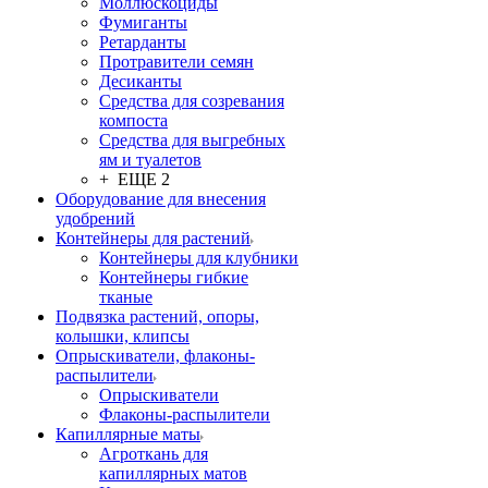
Моллюскоциды
Фумиганты
Ретарданты
Протравители семян
Десиканты
Средства для созревания
компоста
Средства для выгребных
ям и туалетов
+ ЕЩЕ 2
Оборудование для внесения
удобрений
Контейнеры для растений
Контейнеры для клубники
Контейнеры гибкие
тканые
Подвязка растений, опоры,
колышки, клипсы
Опрыскиватели, флаконы-
распылители
Опрыскиватели
Флаконы-распылители
Капиллярные маты
Агроткань для
капиллярных матов