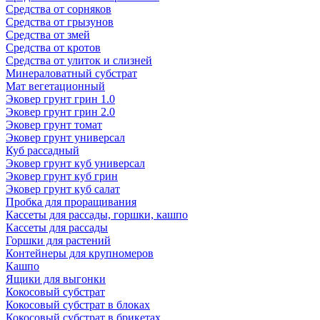
Средства от сорняков
Средства от грызунов
Средства от змей
Средства от кротов
Средства от улиток и слизней
Минераловатный субстрат
Мат вегетационный
Эковер грунт грин 1.0
Эковер грунт грин 2.0
Эковер грунт томат
Эковер грунт универсал
Куб рассадный
Эковер грунт куб универсал
Эковер грунт куб грин
Эковер грунт куб салат
Пробка для проращивания
Кассеты для рассады, горшки, кашпо
Кассеты для рассады
Горшки для растений
Контейнеры для крупномеров
Кашпо
Ящики для выгонки
Кокосовый субстрат
Кокосовый субстрат в блоках
Кокосовый субстрат в брикетах