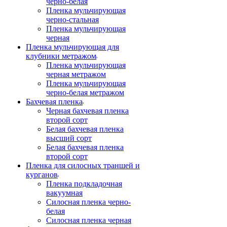
черно-белая
Пленка мульчирующая
черно-стальная
Пленка мульчирующая
черная
Пленка мульчирующая для
клубники метражом
Пленка мульчирующая
черная метражом
Пленка мульчирующая
черно-белая метражом
Бахчевая пленка
Черная бахчевая пленка
второй сорт
Белая бахчевая пленка
высший сорт
Белая бахчевая пленка
второй сорт
Пленка для силосных траншей и
курганов
Пленка подкладочная
вакуумная
Силосная пленка черно-
белая
Силосная пленка черная