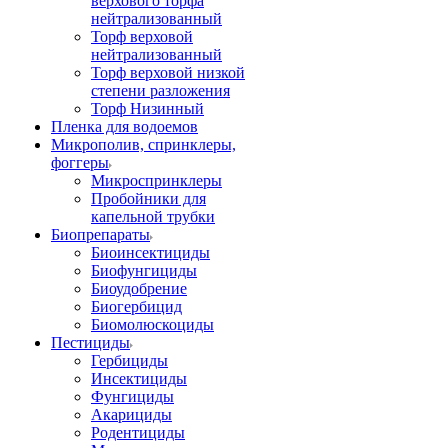
верхового торфа
нейтрализованный
Торф верховой
нейтрализованный
Торф верховой низкой
степени разложения
Торф Низинный
Пленка для водоемов
Микрополив, спринклеры,
фоггеры
Микроспринклеры
Пробойники для
капельной трубки
Биопрепараты
Биоинсектициды
Биофунгициды
Биоудобрение
Биогербицид
Биомолюскоциды
Пестициды
Гербициды
Инсектициды
Фунгициды
Акарициды
Родентициды