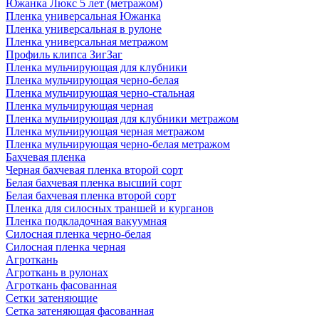
Южанка Люкс 5 лет (метражом)
Пленка универсальная Южанка
Пленка универсальная в рулоне
Пленка универсальная метражом
Профиль клипса ЗигЗаг
Пленка мульчирующая для клубники
Пленка мульчирующая черно-белая
Пленка мульчирующая черно-стальная
Пленка мульчирующая черная
Пленка мульчирующая для клубники метражом
Пленка мульчирующая черная метражом
Пленка мульчирующая черно-белая метражом
Бахчевая пленка
Черная бахчевая пленка второй сорт
Белая бахчевая пленка высший сорт
Белая бахчевая пленка второй сорт
Пленка для силосных траншей и курганов
Пленка подкладочная вакуумная
Силосная пленка черно-белая
Силосная пленка черная
Агроткань
Агроткань в рулонах
Агроткань фасованная
Сетки затеняющие
Сетка затеняющая фасованная