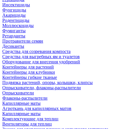
Инсектициды
Фунгициды
Акарициды
Родентициды
Моллюскоциды
Фумиганты
Ретарданты
Протравители семян
Десиканты
Средства для созревания компоста
Средства для выгребных ям и туалетов
Оборудование для внесения удобрений
Контейнеры для растений
Контейнеры для клубники
Контейнеры гибкие тканые
Подвязка растений, опоры, колышки, клипсы
Опрыскиватели, флаконы-распылители
Опрыскиватели
Флаконы-распылители
Капиллярные маты
Агроткань для капиллярных матов
Капиллярные маты
Комплектующие для теплиц
Вентиляторы для теплиц