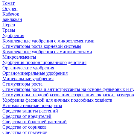
Томат
Огурец
Кабачок
Баклажан
Перец
Травы
Удобрения
Комплексные удобрения с микроэлементами
Стимуляторы роста корневой системы
Комплексные удобрения с аминокислотами
Микроэлементы
Удобрения пролонгированного действия
Органические удобрения
Органоминеральные удобрения
Минеральные удобрения
Стимуляторы роста
Стимуляторы роста и антистрессанты на основе фульвовых и 
Стимуляторы плодообразования, созревания, окраски, размеров,
Удобрения фасовкой для личных подсобных хозяйств
Вспомогательные препараты
Средства защиты растений
Средства от вредителей
Средства от болезней растений
Средства от сорняков
Средства от грызунов