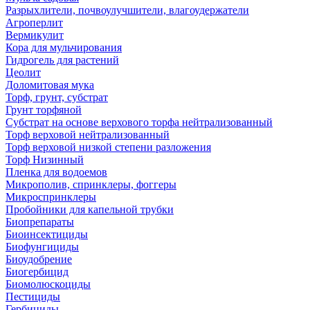
Разрыхлители, почвоулучшители, влагоудержатели
Агроперлит
Вермикулит
Кора для мульчирования
Гидрогель для растений
Цеолит
Доломитовая мука
Торф, грунт, субстрат
Грунт торфяной
Субстрат на основе верхового торфа нейтрализованный
Торф верховой нейтрализованный
Торф верховой низкой степени разложения
Торф Низинный
Пленка для водоемов
Микрополив, спринклеры, фоггеры
Микроспринклеры
Пробойники для капельной трубки
Биопрепараты
Биоинсектициды
Биофунгициды
Биоудобрение
Биогербицид
Биомолюскоциды
Пестициды
Гербициды