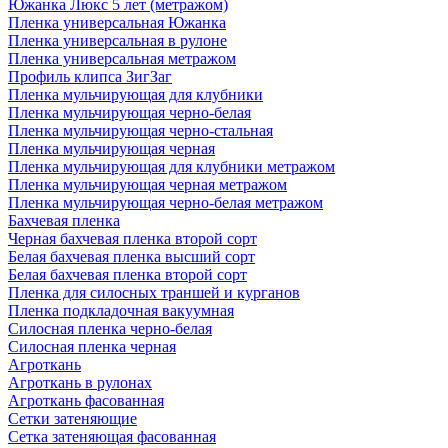
Южанка Люкс 5 лет (метражом)
Пленка универсальная Южанка
Пленка универсальная в рулоне
Пленка универсальная метражом
Профиль клипса ЗигЗаг
Пленка мульчирующая для клубники
Пленка мульчирующая черно-белая
Пленка мульчирующая черно-стальная
Пленка мульчирующая черная
Пленка мульчирующая для клубники метражом
Пленка мульчирующая черная метражом
Пленка мульчирующая черно-белая метражом
Бахчевая пленка
Черная бахчевая пленка второй сорт
Белая бахчевая пленка высший сорт
Белая бахчевая пленка второй сорт
Пленка для силосных траншей и курганов
Пленка подкладочная вакуумная
Силосная пленка черно-белая
Силосная пленка черная
Агроткань
Агроткань в рулонах
Агроткань фасованная
Сетки затеняющие
Сетка затеняющая фасованная