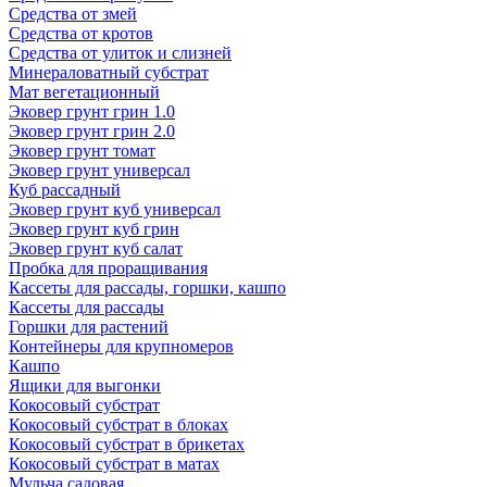
Средства от змей
Средства от кротов
Средства от улиток и слизней
Минераловатный субстрат
Мат вегетационный
Эковер грунт грин 1.0
Эковер грунт грин 2.0
Эковер грунт томат
Эковер грунт универсал
Куб рассадный
Эковер грунт куб универсал
Эковер грунт куб грин
Эковер грунт куб салат
Пробка для проращивания
Кассеты для рассады, горшки, кашпо
Кассеты для рассады
Горшки для растений
Контейнеры для крупномеров
Кашпо
Ящики для выгонки
Кокосовый субстрат
Кокосовый субстрат в блоках
Кокосовый субстрат в брикетах
Кокосовый субстрат в матах
Мульча садовая