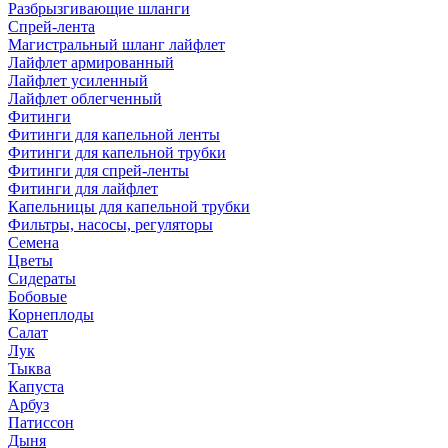
Разбрызгивающие шланги
Спрей-лента
Магистральный шланг лайфлет
Лайфлет армированный
Лайфлет усиленный
Лайфлет облегченный
Фитинги
Фитинги для капельной ленты
Фитинги для капельной трубки
Фитинги для спрей-ленты
Фитинги для лайфлет
Капельницы для капельной трубки
Фильтры, насосы, регуляторы
Семена
Цветы
Сидераты
Бобовые
Корнеплоды
Салат
Лук
Тыква
Капуста
Арбуз
Патиссон
Дыня