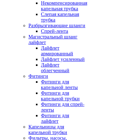
Некомпенсированная
капельная трубка
Слепая капельная
трубка
Разбрызгивающие шланги
Спрей-лента
Магистральный шланг
лайфлет
Лайфлет
армированный
Лайфлет усиленный
Лайфлет
облегченный
Фитинги
Фитинги для
капельной ленты
Фитинги для
капельной трубки
Фитинги для спрей-
ленты
Фитинги для
лайфлет
Капельницы для
капельной трубки
Фильтры, насосы,