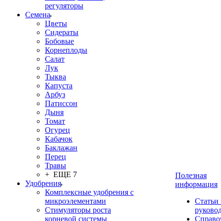
регуляторы
Семена
Цветы
Сидераты
Бобовые
Корнеплоды
Салат
Лук
Тыква
Капуста
Арбуз
Патиссон
Дыня
Томат
Огурец
Кабачок
Баклажан
Перец
Травы
+ ЕЩЕ 7
Полезная
Удобрения
информация
Комплексные удобрения с
микроэлементами
Статьи
Стимуляторы роста
руково
корневой системы
Справо