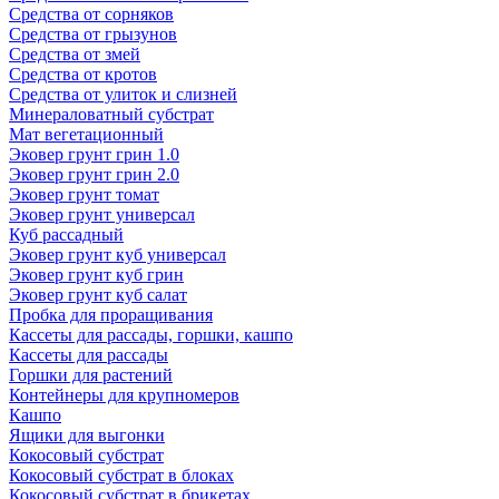
Средства от сорняков
Средства от грызунов
Средства от змей
Средства от кротов
Средства от улиток и слизней
Минераловатный субстрат
Мат вегетационный
Эковер грунт грин 1.0
Эковер грунт грин 2.0
Эковер грунт томат
Эковер грунт универсал
Куб рассадный
Эковер грунт куб универсал
Эковер грунт куб грин
Эковер грунт куб салат
Пробка для проращивания
Кассеты для рассады, горшки, кашпо
Кассеты для рассады
Горшки для растений
Контейнеры для крупномеров
Кашпо
Ящики для выгонки
Кокосовый субстрат
Кокосовый субстрат в блоках
Кокосовый субстрат в брикетах