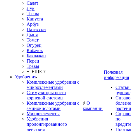
Салат
Лук
Тыква
Капуста
Арбуз
Патиссон
Дыня
Томат
Огурец
Кабачок
Баклажан
Перец
Травы
+ ЕЩЕ 7
Полезная
Удобрения
информация
Комплексные удобрения с
микроэлементами
Статьи
Стимуляторы роста
руково
корневой системы
Справо
Комплексные удобрения с
О
болезн
аминокислотами
компании
растен
Микроэлементы
Справо
Удобрения
по
пролонгированного
вредит
действия
Прогр