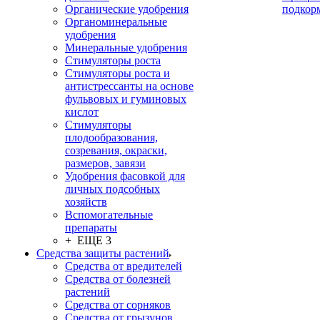
Органические удобрения
подкор
Органоминеральные
удобрения
Минеральные удобрения
Стимуляторы роста
Стимуляторы роста и
антистрессанты на основе
фульвовых и гуминовых
кислот
Стимуляторы
плодообразования,
созревания, окраски,
размеров, завязи
Удобрения фасовкой для
личных подсобных
хозяйств
Вспомогательные
препараты
+ ЕЩЕ 3
Средства защиты растений
Средства от вредителей
Средства от болезней
растений
Средства от сорняков
Средства от грызунов