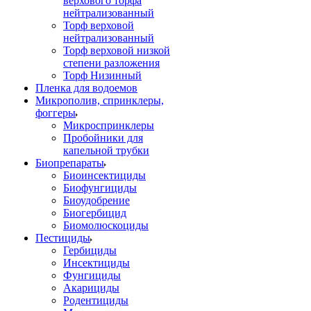
верхового торфа
нейтрализованный
Торф верховой
нейтрализованный
Торф верховой низкой
степени разложения
Торф Низинный
Пленка для водоемов
Микрополив, спринклеры,
фоггеры
Микроспринклеры
Пробойники для
капельной трубки
Биопрепараты
Биоинсектициды
Биофунгициды
Биоудобрение
Биогербицид
Биомолюскоциды
Пестициды
Гербициды
Инсектициды
Фунгициды
Акарициды
Родентициды