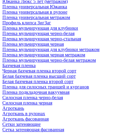
Южанка Люкс 5 лет (метражом)
Пленка универсальная Южанка
Пленка универсальная в рулоне
Пленка универсальная метражом
Профиль клипса ЗигЗаг
Пленка мульчирующая для клубники
Пленка мульчирующая черно-белая
Пленка мульчирующая черно-стальная
Пленка мульчирующая черная
Пленка мульчирующая для клубники метражом
Пленка мульчирующая черная метражом
Пленка мульчирующая черно-белая метражом
Бахчевая пленка
Черная бахчевая пленка второй сорт
Белая бахчевая пленка высший сорт
Белая бахчевая пленка второй сорт
Пленка для силосных траншей и курганов
Пленка подкладочная вакуумная
Силосная пленка черно-белая
Силосная пленка черная
Агроткань
Агроткань в рулонах
Агроткань фасованная
Сетки затеняющие
Сетка затеняющая фасованная