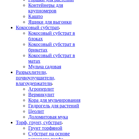
Контейнеры для
крупномеров
Кашпо
Ящики для выгонки
Кокосовый субстрат
Кокосовый субстрат в
блоках
Кокосовый субстрат в
брикетах
Кокосовый субстрат в
матах
Мульча садовая
Разрыхлители,
почвоулучшители,
влагоудержатели
Агроперлит
Вермикулит
Кора для мульчирования
Гидрогель для растений
Цеолит
Доломитовая мука
Торф, грунт, субстрат
Грунт торфяной
Субстрат на основе