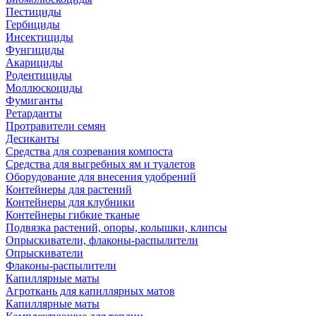
Пестициды
Гербициды
Инсектициды
Фунгициды
Акарициды
Родентициды
Моллюскоциды
Фумиганты
Ретарданты
Протравители семян
Десиканты
Средства для созревания компоста
Средства для выгребных ям и туалетов
Оборудование для внесения удобрений
Контейнеры для растений
Контейнеры для клубники
Контейнеры гибкие тканые
Подвязка растений, опоры, колышки, клипсы
Опрыскиватели, флаконы-распылители
Опрыскиватели
Флаконы-распылители
Капиллярные маты
Агроткань для капиллярных матов
Капиллярные маты