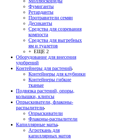
Моллюскоциды
Фумиганты
Ретарданты
Протравители семян
Десиканты
Средства для созревания
компоста
Средства для выгребных
ям и туалетов
+ ЕЩЕ 2
Оборудование для внесения
удобрений
Контейнеры для растений
Контейнеры для клубники
Контейнеры гибкие
тканые
Подвязка растений, опоры,
колышки, клипсы
Опрыскиватели, флаконы-
распылители
Опрыскиватели
Флаконы-распылители
Капиллярные маты
Агроткань для
капиллярных матов