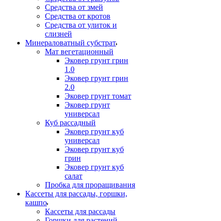
Средства от змей
Средства от кротов
Средства от улиток и
слизней
Минераловатный субстрат
Мат вегетационный
Эковер грунт грин
1.0
Эковер грунт грин
2.0
Эковер грунт томат
Эковер грунт
универсал
Куб рассадный
Эковер грунт куб
универсал
Эковер грунт куб
грин
Эковер грунт куб
салат
Пробка для проращивания
Кассеты для рассады, горшки,
кашпо
Кассеты для рассады
Горшки для растений