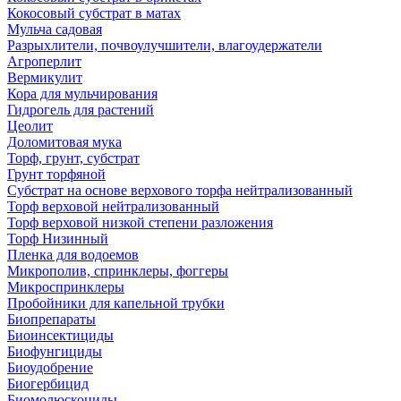
Кокосовый субстрат в матах
Мульча садовая
Разрыхлители, почвоулучшители, влагоудержатели
Агроперлит
Вермикулит
Кора для мульчирования
Гидрогель для растений
Цеолит
Доломитовая мука
Торф, грунт, субстрат
Грунт торфяной
Субстрат на основе верхового торфа нейтрализованный
Торф верховой нейтрализованный
Торф верховой низкой степени разложения
Торф Низинный
Пленка для водоемов
Микрополив, спринклеры, фоггеры
Микроспринклеры
Пробойники для капельной трубки
Биопрепараты
Биоинсектициды
Биофунгициды
Биоудобрение
Биогербицид
Биомолюскоциды