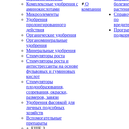
Комплексные удобрения с
О
болезн
аминокислотами
компании
растен
Микроэлементы
Справо
Удобрения
по
пролонгированного
вредит
действия
Прогр
Органические удобрения
подкор
Органоминеральные
удобрения
Минеральные удобрения
Стимуляторы роста
Стимуляторы роста и
антистрессанты на основе
фульвовых и гуминовых
кислот
Стимуляторы
плодообразования,
созревания, окраски,
размеров, завязи
Удобрения фасовкой для
личных подсобных
хозяйств
Вспомогательные
препараты
+ ЕЩЕ 3