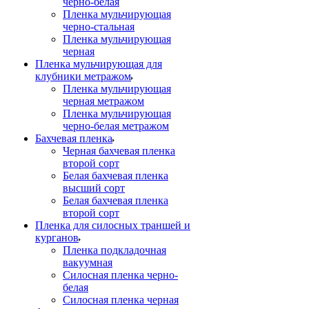
черно-белая
Пленка мульчирующая
черно-стальная
Пленка мульчирующая
черная
Пленка мульчирующая для
клубники метражом
Пленка мульчирующая
черная метражом
Пленка мульчирующая
черно-белая метражом
Бахчевая пленка
Черная бахчевая пленка
второй сорт
Белая бахчевая пленка
высший сорт
Белая бахчевая пленка
второй сорт
Пленка для силосных траншей и
курганов
Пленка подкладочная
вакуумная
Силосная пленка черно-
белая
Силосная пленка черная