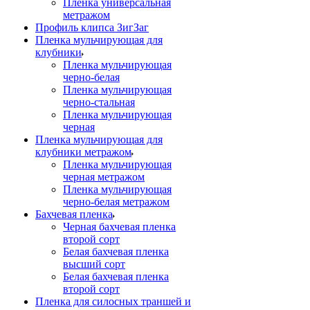
Пленка универсальная
метражом
Профиль клипса ЗигЗаг
Пленка мульчирующая для
клубники
Пленка мульчирующая
черно-белая
Пленка мульчирующая
черно-стальная
Пленка мульчирующая
черная
Пленка мульчирующая для
клубники метражом
Пленка мульчирующая
черная метражом
Пленка мульчирующая
черно-белая метражом
Бахчевая пленка
Черная бахчевая пленка
второй сорт
Белая бахчевая пленка
высший сорт
Белая бахчевая пленка
второй сорт
Пленка для силосных траншей и