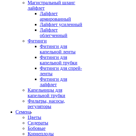
Магистральный шланг
лайфлет
Лайфлет
армированный
Лайфлет усиленный
Лайфлет
облегченный
Фитинги
Фитинги для
капельной ленты
Фитинги для
капельной трубки
Фитинги для спрей-
ленты
Фитинги для
лайфлет
Капельницы для
капельной трубки
Фильтры, насосы,
регуляторы
Семена
Цветы
Сидераты
Бобовые
Корнеплоды