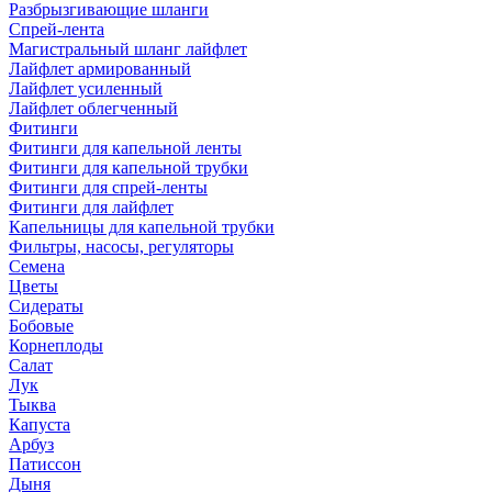
Разбрызгивающие шланги
Спрей-лента
Магистральный шланг лайфлет
Лайфлет армированный
Лайфлет усиленный
Лайфлет облегченный
Фитинги
Фитинги для капельной ленты
Фитинги для капельной трубки
Фитинги для спрей-ленты
Фитинги для лайфлет
Капельницы для капельной трубки
Фильтры, насосы, регуляторы
Семена
Цветы
Сидераты
Бобовые
Корнеплоды
Салат
Лук
Тыква
Капуста
Арбуз
Патиссон
Дыня