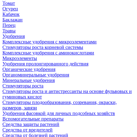
Томат
Огурец
Кабачок
Баклажан
Перец
Травы
Удобрения
Комплексные удобрения с микроэлементами
Стимуляторы роста корневой системы
Комплексные удобрения с аминокислотами
Микроэлементы
Удобрения пролонгированного действия
Органические удобрения
Органоминеральные удобрения
Минеральные удобрения
Стимуляторы роста
Стимуляторы роста и антистрессанты на основе фульвовых и
гуминовых кислот
Стимуляторы плодообразования, созревания, окраски,
размеров, завязи
Удобрения фасовкой для личных подсобных хозяйств
Вспомогательные препараты
Средства защиты растений
Средства от вредителей
Средства от болезней растений